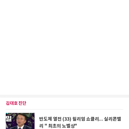
김대호 진단
반도체 열전 (33) 윌리엄 쇼클리... 실리콘밸
리 " 최초의 노벨상"