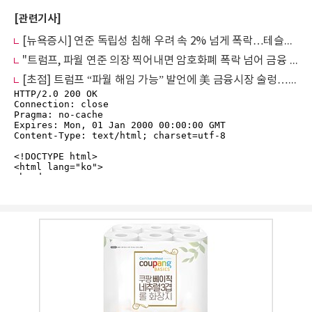
[관련기사]
[뉴욕증시] 연준 독립성 침해 우려 속 2% 넘게 폭락…테슬라, 5.75% 급락
"트럼프, 파월 연준 의장 찍어내면 암호화폐 폭락 넘어 금융 대혼란 온다"
[초점] 트럼프 “파월 해임 가능” 발언에 美 금융시장 술렁…연준 독립성 훼손 우려 확산