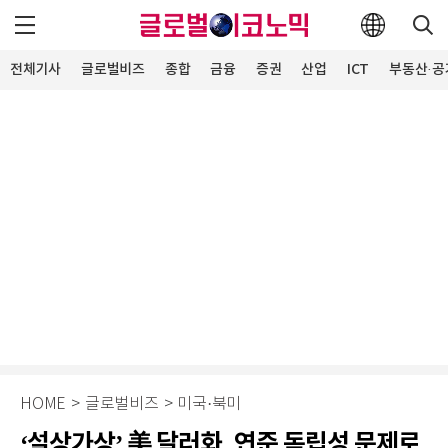
전체기사
글로벌비즈
종합
금융
증권
산업
ICT
부동산·공
HOME
>
글로벌비즈
>
미국·북미
‘설상가상’ 美 달러화, 연준 독립성 문제로