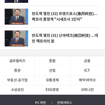
반도체 열전 (32) 트렌드포스(集邦科技)...
메모리 풍향계 "시세조사 1인자"
반도체 열전 (31) 난야테크(南亞科技) ...대
만 메모리의 꿈
글로벌비즈
종합
금융
증권
산업
ICT
부동산·공기업
유통경제
제약∙바이오
소상공인
ESG경영
오피니언
PC 버전
전체서비스