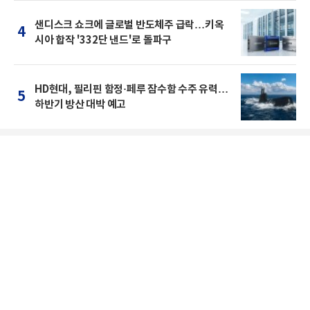
샌디스크 쇼크에 글로벌 반도체주 급락…키옥
4
시아 합작 '332단 낸드'로 돌파구
HD현대, 필리핀 함정·페루 잠수함 수주 유력…
5
하반기 방산 대박 예고