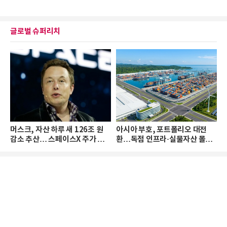
글로벌 슈퍼리치
머스크, 자산 하루 새 126조 원
아시아 부호, 포트폴리오 대전
감소 추산… 스페이스X 주가 하
환…독점 인프라·실물자산 몰린
락 때문
다