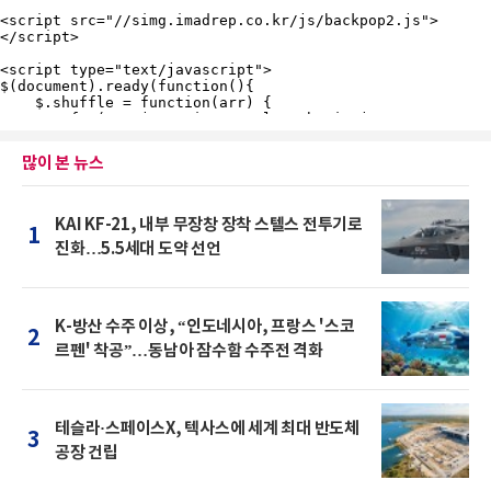
많이 본 뉴스
KAI KF-21, 내부 무장창 장착 스텔스 전투기로
1
진화…5.5세대 도약 선언
K-방산 수주 이상, “인도네시아, 프랑스 '스코
2
르펜' 착공”…동남아 잠수함 수주전 격화
테슬라·스페이스X, 텍사스에 세계 최대 반도체
3
공장 건립