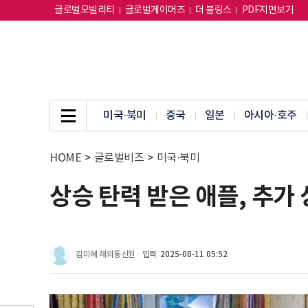
글로벌모빌리티
글로벌게이머즈
더 블링스
PDF지면보기
미국·북미
중국
일본
아시아·호주
HOME
>
글로벌비즈
>
미국·북미
상승 탄력 받은 애플, 추가
김미혜 해외통신원
입력
2025-08-11 05:52