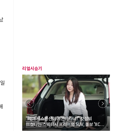
났
기
리얼시승기
8일
해
… “여성·
"에어 서스펜션이 기본이라니!" 갓성비
"디자인 대
미쳤다는 스웨디시 프리미엄 SUV, 볼보 'XC60
크로스오버
B5 울트라'