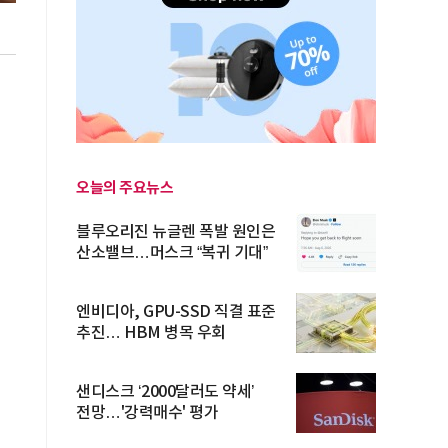
오늘의 주요뉴스
블루오리진 뉴글렌 폭발 원인은
산소밸브…머스크 “복귀 기대”
엔비디아, GPU-SSD 직결 표준
추진… HBM 병목 우회
샌디스크 ‘2000달러도 약세’
전망…'강력매수' 평가