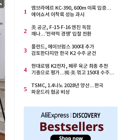
엠브라에르 KC-390, 600m 이륙 입증…
1
에어쇼서 이착륙 성능 과시
美 공군, F-15·F-16 엔진 독점
2
깨나…'전략적 경쟁' 입찰 전환
폴란드, 에이브럼스 300대 추가
3
검토한다지만 한국 K2 수주 굳건
현대로템 K2전차, 페루 육군 최종 추천
4
기종으로 평가…獨·美 꺾고 150대 수주
청신호
TSMC, 1.4나노 2028년 양산…한국
5
파운드리 협공 비상