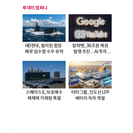
투데이 컴퍼니
HD현대, 필리핀 함정·
알파벳, 36조원 채권
페루 잠수함 수주 유력
발행 추진…AI 투자
시험대
스페이스X, 보호예수
타타그룹, 인도산 LFP
해제에 거래량 폭발
배터리 독자 개발