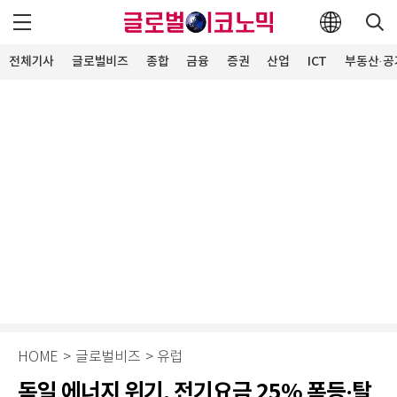
전체기사
글로벌비즈
종합
금융
증권
산업
ICT
부동산·공
HOME
>
글로벌비즈
>
유럽
독일 에너지 위기, 전기요금 25% 폭등·탈