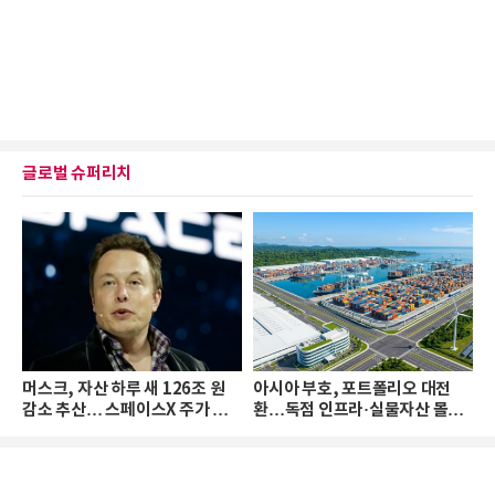
글로벌 슈퍼리치
머스크, 자산 하루 새 126조 원
아시아 부호, 포트폴리오 대전
감소 추산… 스페이스X 주가 하
환…독점 인프라·실물자산 몰린
락 때문
다