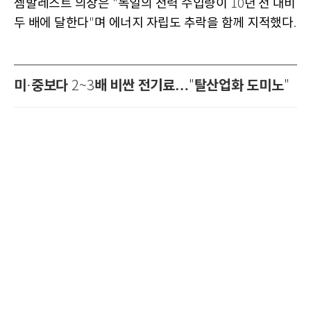
젬발레스트 의장은
독일의 전력 수입량이
년 전 대비
"
10
두 배에 달한다
며 에너지 자립도 추락을 함께 지적했다
"
.
미
중보다
배 비싼 전기료…
탈산업화 도미노
·
2~3
"
"