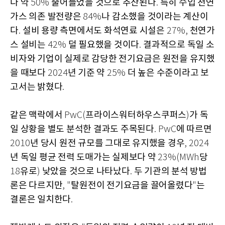
다 약
줄어들었을 것으로 추산된다
특히 수입 천연
50%
.
가스 의존 발전량은
나 감소했을 것이라는 계산이
84%
다
설비 용량 측면에서도 화석연료 시설은
천연가
.
27%,
스 설비는
덜 필요했을 것이다
결과적으로 독일 소
42%
.
비자와 기업이 실제로 감당한 전기요금은 원전을 유지했
을 때보다
년 기준 약
더 높은 수준이라고 보
2024
25%
고서는 밝혔다
.
같은 맥락에서
프라이스워터하우스쿠퍼스
가 독
PwC(
)
일 상황을 별도 분석한 결과도 주목된다
에 따르면
. PwC
년 당시 원전 규모를 그대로 유지했을 경우
2010
, 2024
년 독일 평균 전력 도매가는 실제보다 약
당
23%(MWh
유로
낮았을 것으로 나타났다
두 기관의 분석 방법
18
)
.
론은 다르지만
탈원전이 전기요금을 끌어올렸다
는
, "
"
결론은 일치한다
.