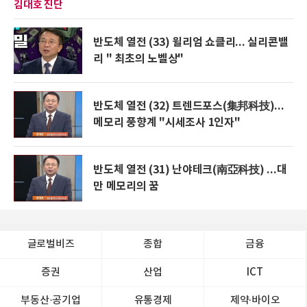
김대호 진단
반도체 열전 (33) 윌리엄 쇼클리... 실리콘밸
리 " 최초의 노벨상"
반도체 열전 (32) 트렌드포스(集邦科技)...
메모리 풍향계 "시세조사 1인자"
반도체 열전 (31) 난야테크(南亞科技) ...대
만 메모리의 꿈
글로벌비즈
종합
금융
증권
산업
ICT
부동산·공기업
유통경제
제약∙바이오