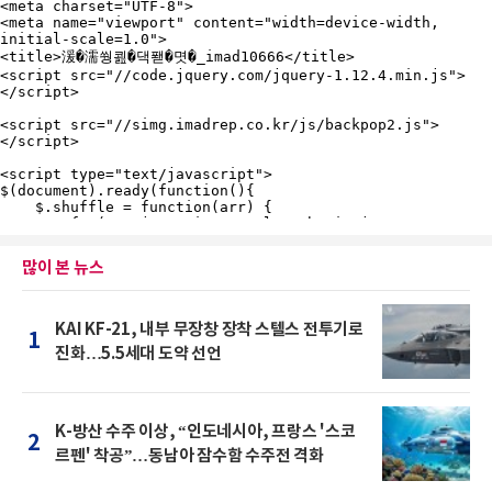
많이 본 뉴스
KAI KF-21, 내부 무장창 장착 스텔스 전투기로
1
진화…5.5세대 도약 선언
K-방산 수주 이상, “인도네시아, 프랑스 '스코
2
르펜' 착공”…동남아 잠수함 수주전 격화