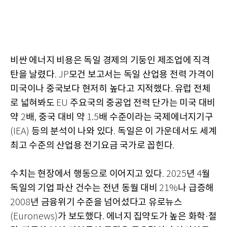
비싼 에너지 비용은 독일 경제의 기둥인 제조업에 직격
탄을 날렸다
모건 보고서는 독일 산업용 전력 가격이
. JP
미국이나 중국보다 현저히 높다고 지적했다
유럽 전체
.
로 넓혀봐도
주요국의 중공업 전력 단가는 미국 대비
EU
약
배
중국 대비 약
배 수준이라는 국제에너지기구
2
,
1.5
등의 분석이 나와 있다
독일은 이 가운데서도 세계
(IEA)
.
최고 수준의 산업용 전기요금 국가로 꼽힌다
.
수치는 현장에서 행동으로 이어지고 있다
년
월
. 2025
4
독일의 기업 파산 건수는 전년 동월 대비
나 급증해
21%
년 금융위기 수준을 넘어섰다고 유로뉴스
2008
가 보도했다
에너지 집약도가 높은 화학
철
(Euronews)
.
·