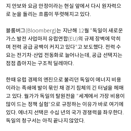
지 안보와 요금 안정이라는 현실 앞에서 다시 원자력으
로 눈을 돌리는 흐름이 뚜렷해지고 있다
.
블룸버그
는 지난해
월
독일이 새로운
(Bloomberg)
12
"
가스 발전 사업마저 유럽연합
의 규제 장벽에 막히
(EU)
며 전력 공급 공백이 커지고 있다
고 보도했다
전력 수
"
.
요는 전기차
산업 전동화로 늘어나는데
공급 선택지는
·
,
점점 좁아지는 구조적 딜레마다
.
한때 유럽 경제의 엔진으로 불리던 독일이 에너지 비용
이라는 족쇄에 발이 묶인 채 경기 침체의 긴 터널을 헤매
고 있다
월가가 독일의 탈원전을
세계에서 가장 비용이
.
"
많이 드는 정책 실험
으로 규정하는 이유가 바로 여기에
"
있다
에너지 선택은 수십 년의 국가 경쟁력을 좌우한다
.
.
독일의 청구서는 아직 끝나지 않았다
.