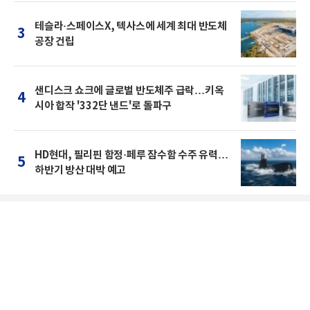
테슬라·스페이스X, 텍사스에 세계 최대 반도체
3
공장 건립
샌디스크 쇼크에 글로벌 반도체주 급락…키옥
4
시아 합작 '332단 낸드'로 돌파구
HD현대, 필리핀 함정·페루 잠수함 수주 유력…
5
하반기 방산 대박 예고