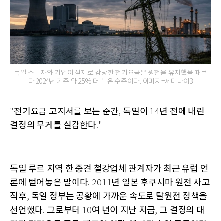
독일 소비자와 기업이 실제로 감당한 전기요금은 원전을 유지했을 때보
다 2024년 기준 약 25% 더 높은 수준이다. 이미지=제미나이3
전기요금 고지서를 보는 순간
독일이
년 전에 내린
"
,
14
결정의 무게를 실감한다
."
독일 루르 지역 한 중견 철강업체 관계자가 최근 유럽 언
론에 털어놓은 말이다
년 일본 후쿠시마 원전 사고
. 2011
직후
독일 정부는 공황에 가까운 속도로 탈원전 정책을
,
선언했다
그로부터
여 년이 지난 지금
그 결정의 대
.
10
,