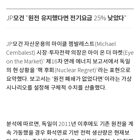
모건
원전 유지했다면 전기요금
낮았다
JP
"
25%
"
모건 자산운용의 마이클 젬발레스트
JP
(Michael
시장
투자전략 의장은 아이 온 더 마켓
Cembalest)
·
(Eye
제
차 연례 에너지 보고서에서 독일
on the Market)'
16
의 현 상황을
핵 후회
라는 표현으로
'
(Nuclear Regret)'
요약했다
보고서는
원전 폐쇄가 없었다면
이라는 가상
.
'
'
시나리오를 설정해 구체적 수치를 산출했다
.
분석에 따르면
독일이
년 이후에도 기존 원전을 계
,
2011
속 가동했을 경우 화석연료 기반 전력 생산량은 현재보