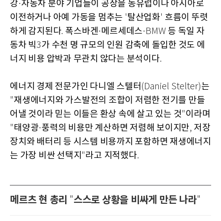
강
자동차 분야 기업들이 공장을 동유럽이나 아시아로
·
이전하거나 아예 가동을 멈추는
탈산업화
흐름이 뚜렷
'
'
하게 감지된다
폭스바겐
메르세데스
등 독일 자
.
·
·BMW
동차 빅
가 수천 명 규모의 인원 감축에 돌입한 것도 에
3
너지 비용 압박과 무관치 않다는 분석이다
.
에너지 경제 전문가인 다니엘 스텔터
는
(Daniel Stelter)
재생에너지와 가스발전의 조합이 저렴한 전기를 만들
"
어낼 것이라 믿는 이들은 환상 속에 살고 있는 것
이라며
"
태양광
풍력의 비용만 계산하면 저렴해 보이지만
저장
"
·
,
장치와 배터리 등 시스템 비용까지 포함하면 재생에너지
는 가장 비싼 선택지
라고 지적했다
"
.
메르츠 현 총리
스스로 상황을 비싸게 만든 나라
"
"