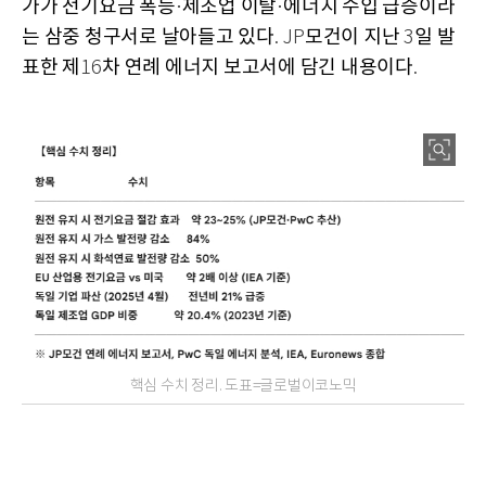
가가 전기요금 폭등
제조업 이탈
에너지 수입 급증이라
·
·
는 삼중 청구서로 날아들고 있다
모건이 지난
일 발
. JP
3
표한 제
차 연례 에너지 보고서에 담긴 내용이다
16
.
핵심 수치 정리. 도표=글로벌이코노믹