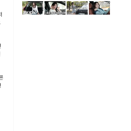
저
요
연
현
른
전