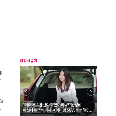
리얼시승기
에
을
업용
… “여성·
"에어 서스펜션이 기본이라니!" 갓성비
"디자인 대
는
미쳤다는 스웨디시 프리미엄 SUV, 볼보 'XC60
크로스오버
B5 울트라'