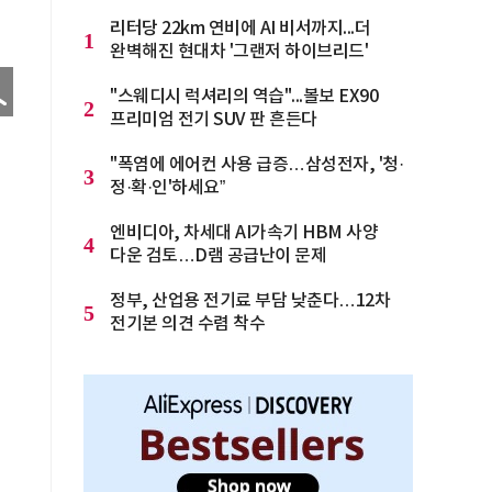
리터당 22km 연비에 AI 비서까지...더
1
완벽해진 현대차 '그랜저 하이브리드'
"스웨디시 럭셔리의 역습"...볼보 EX90
2
프리미엄 전기 SUV 판 흔든다
"폭염에 에어컨 사용 급증…삼성전자, '청·
3
정·확·인'하세요”
엔비디아, 차세대 AI가속기 HBM 사양
4
다운 검토…D램 공급난이 문제
정부, 산업용 전기료 부담 낮춘다…12차
5
전기본 의견 수렴 착수