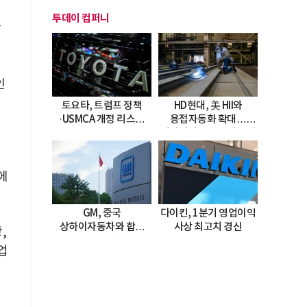
투데이 컴퍼니
받
인
토요타, 트럼프 정책
HD현대, 美 HII와
·USMCA 개정 리스크
용접자동화 확대…
직면
미시시피 조선소에 전격
도입
에
GM, 중국
다이킨, 1분기 영업이익
상하이자동차와 합작
사상 최고치 경신
,
20년 연장…
업
2047년까지 파트너십
지속