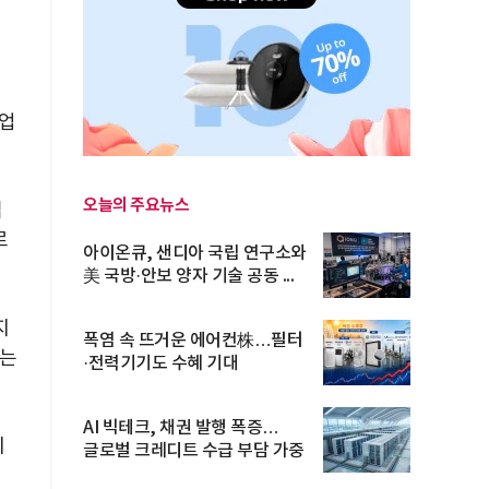
현
산업
오늘의 주요뉴스
넓
로
아이온큐, 샌디아 국립 연구소와
美 국방·안보 양자 기술 공동 ...
지
폭염 속 뜨거운 에어컨株…필터
리는
·전력기기도 수혜 기대
AI 빅테크, 채권 발행 폭증…
지
글로벌 크레디트 수급 부담 가중
은