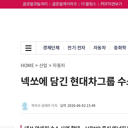
글로벌모빌리티
글로벌게이머즈
더 블링스
PDF지면보기
경제단체
전기·전자
자동차
중화학
HOME
>
산업
>
자동차
넥쏘에 담긴 현대차그룹 수
박지수·김태우 기자
입력
2026-06-02 15:49