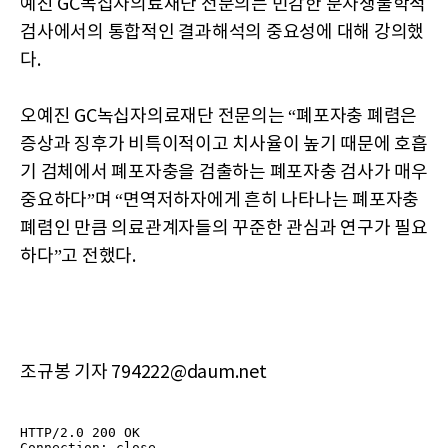
예진 GC녹십자의료재단 전문의는 민감한 분자생물학적
검사에서의 통합적인 결과해석의 중요성에 대해 강의했
다.
오예진 GC녹십자의료재단 전문의는 “폐포자충 폐렴은
증상과 징후가 비특이적이고 치사율이 높기 때문에 호흡
기 검체에서 폐포자충을 검출하는 폐포자충 검사가 매우
중요하다”며 “면역저하자에게 흔히 나타나는 폐포자충
폐렴인 만큼 의료관계자들의 꾸준한 관심과 연구가 필요
하다”고 전했다.
조규봉 기자 794222@daum.net