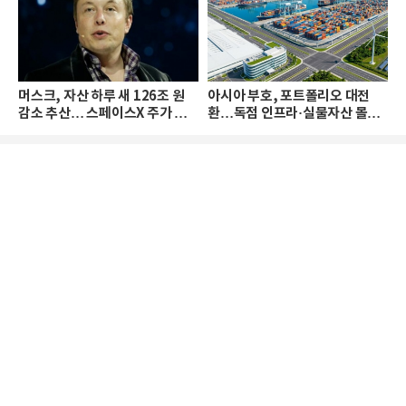
머스크, 자산 하루 새 126조 원
아시아 부호, 포트폴리오 대전
감소 추산… 스페이스X 주가 하
환…독점 인프라·실물자산 몰린
락 때문
다