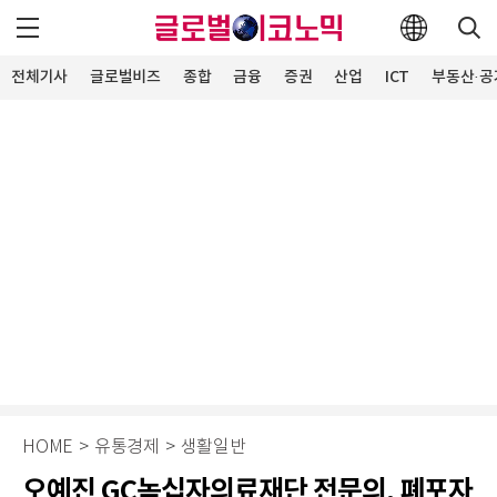
전체기사
글로벌비즈
종합
금융
증권
산업
ICT
부동산·공
HOME
>
유통경제
>
생활일반
오예진 GC녹십자의료재단 전문의, 폐포자