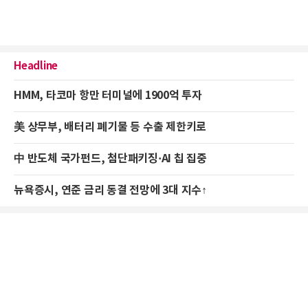
Headline
HMM, 타코마 항만 터미널에 1900억 투자
美 상무부, 배터리 폐기물 등 수출 제한키로
中 반도체 국가펀드, 첨단패키징·AI 칩 집중
뉴욕증시, 연준 금리 동결 전망에 3대 지수↑