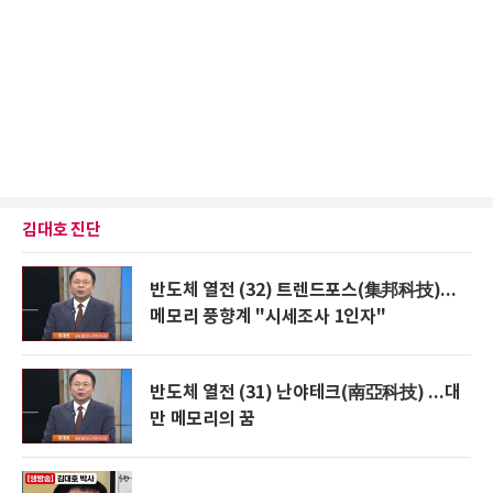
김대호 진단
반도체 열전 (32) 트렌드포스(集邦科技)...
메모리 풍향계 "시세조사 1인자"
반도체 열전 (31) 난야테크(南亞科技) ...대
만 메모리의 꿈