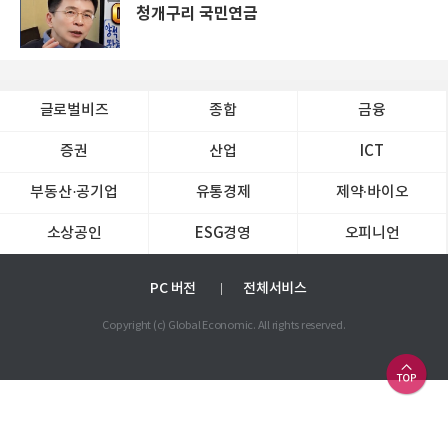
청개구리 국민연금
글로벌비즈
종합
금융
증권
산업
ICT
부동산·공기업
유통경제
제약∙바이오
소상공인
ESG경영
오피니언
PC 버전
전체서비스
Copyright (c) Global Economic. All rights reserved.