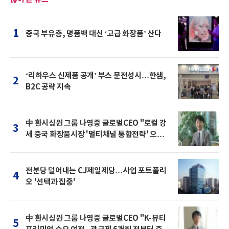
1
중국 부유층, 명품백 대신 ‘고급 화장품’ 산다
‘리하우스 신제품 공개’ 부스 문전성시…한샘,
2
B2C 공략 지속
中 환시싱윈 그룹 나영중 글로벌CEO "로컬 강
3
세 중국 화장품시장 '멀티채널 통합전략' 으로
돌파를"
전분당 덜어내는 CJ제일제당…사업 포트폴리
4
오 '선택과 집중'
中 환시싱윈 그룹 나영중 글로벌CEO "K-뷰티
5