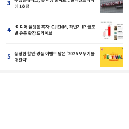
투썸플레이스, 美 시장 출사표…알렉산드리아
3
에 1호점
‘미디어 플랫폼 흑자’ CJ ENM, 하반기 IP·글로
4
벌 유통 확장 드라이브
풍성한 할인·경품 이벤트 담은 '2026 오뚜기몰
5
대잔치'