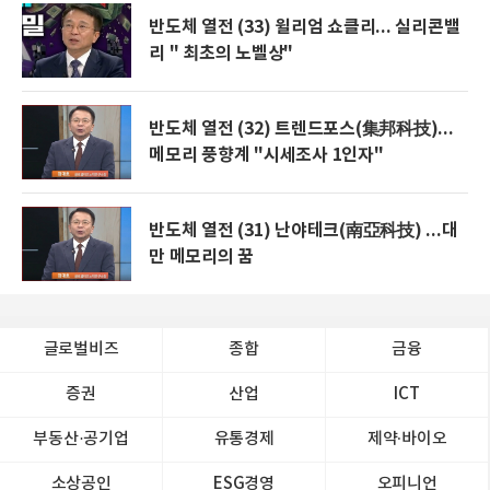
반도체 열전 (33) 윌리엄 쇼클리... 실리콘밸
리 " 최초의 노벨상"
반도체 열전 (32) 트렌드포스(集邦科技)...
메모리 풍향계 "시세조사 1인자"
반도체 열전 (31) 난야테크(南亞科技) ...대
만 메모리의 꿈
글로벌비즈
종합
금융
증권
산업
ICT
부동산·공기업
유통경제
제약∙바이오
소상공인
ESG경영
오피니언