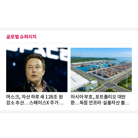
글로벌 슈퍼리치
머스크, 자산 하루 새 126조 원
아시아 부호, 포트폴리오 대전
감소 추산… 스페이스X 주가 하
환…독점 인프라·실물자산 몰린
락 때문
다