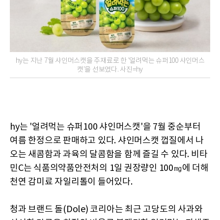
hy는 지난 7월 샤인머스캣을 주재료로 한 '얼려먹는 슈퍼100 샤인머스
캣'을 선보였다. 사진=hy
hy는 '얼려먹는 슈퍼100 샤인머스캣'을 7월 중순부터
여름 한정으로 판매하고 있다. 샤인머스캣 껍질에서 나
오는 새콤함과 과육의 달콤함을 함께 즐길 수 있다. 비타
민C는 식품의약품안전처의 1일 권장량인 100㎎에 더해
천연 감미료 자일리톨이 들어있다.
청과 브랜드 돌(Dole) 코리아는 최근 고당도의 사과와