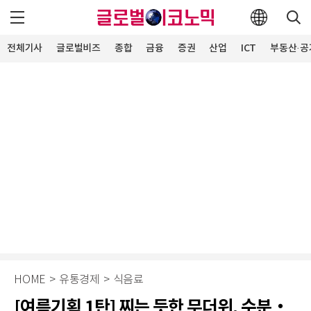
전체기사
글로벌비즈
종합
금융
증권
산업
ICT
부동산·공
HOME
>
유통경제
>
식음료
[여름기획 1탄] 찌는 듯한 무더위, 수분‧