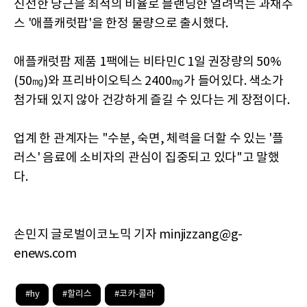
신선한 당근을 최적의 비율로 블랜딩한 얼려먹는 과채주
스 '애플캐럿팝'을 한정 물량으로 출시했다.
애플캐럿팜 제품 1팩에는 비타민C 1일 권장량의 50%
(50㎎)와 프리바이오틱스 2400㎎가 들어있다. 색소가
첨가돼 있지 않아 건강하게 즐길 수 있다는 게 장점이다.
업계 한 관계자는 "수분, 숙면, 체력을 더할 수 있는 '플
러스' 음료에 소비자의 관심이 집중되고 있다"고 말했
다.
손민지 글로벌이코노믹 기자 minjizzang@g-
enews.com
#hy
#할리스
#코카-콜라