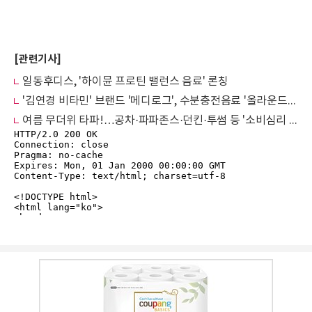
[관련기사]
일동후디스, '하이뮨 프로틴 밸런스 음료' 론칭
'김연경 비타민' 브랜드 '메디로그', 수분충전음료 '올라운드 리얼워터' 출시
여름 무더위 타파!…공차·파파존스·던킨·투썸 등 '소비심리 잡기' 총력