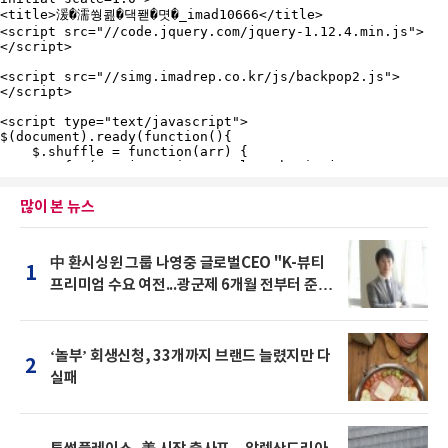
많이 본 뉴스
中 환시싱윈 그룹 나영중 글로벌CEO "K-뷰티
1
프리미엄 수요 여전...광군제 6개월 전부터 준비
를 "
‘놀부’ 회생신청, 33개까지 브랜드 늘렸지만 다
2
실패