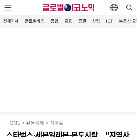
전체기사
글로벌비즈
종합
금융
증권
산업
ICT
부동산·공
HOME
>
유통경제
>
식음료
스타벅스·세븐일레븐·본도시락…"지역사