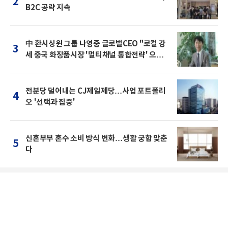
2
B2C 공략 지속
中 환시싱윈 그룹 나영중 글로벌CEO "로컬 강
3
세 중국 화장품시장 '멀티채널 통합전략' 으로
돌파를"
전분당 덜어내는 CJ제일제당…사업 포트폴리
4
오 '선택과 집중'
신혼부부 혼수 소비 방식 변화…생활 궁합 맞춘
5
다