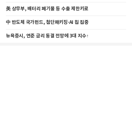
美 상무부, 배터리 폐기물 등 수출 제한키로
中 반도체 국가펀드, 첨단패키징·AI 칩 집중
뉴욕증시, 연준 금리 동결 전망에 3대 지수↑