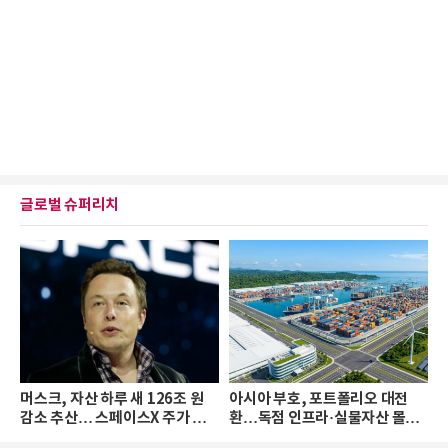
글로벌 슈퍼리치
머스크, 자산 하루 새 126조 원
아시아 부호, 포트폴리오 대전
감소 추산… 스페이스X 주가 하
환…독점 인프라·실물자산 몰린
락 때문
다