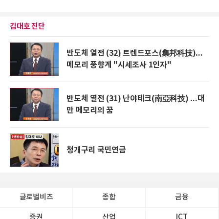
김대호 진단
반도체 열전 (32) 트렌드포스(集邦科技)...
메모리 풍향계 "시세조사 1인자"
반도체 열전 (31) 난야테크(南亞科技) ...대
만 메모리의 꿈
청개구리 국민연금
글로벌비즈
종합
금융
증권
산업
ICT