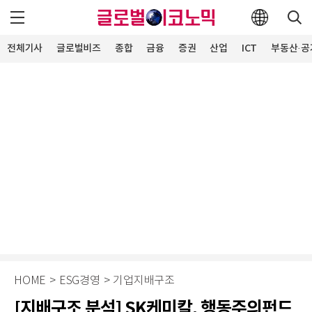
전체기사
글로벌비즈
종합
금융
증권
산업
ICT
부동산·공
HOME
>
ESG경영
>
기업지배구조
[지배구조 분석] SK케미칼, 행동주의펀드