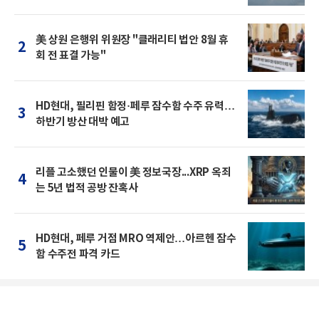
美 상원 은행위 위원장 "클래리티 법안 8월 휴
2
회 전 표결 가능"
HD현대, 필리핀 함정·페루 잠수함 수주 유력…
3
하반기 방산 대박 예고
리플 고소했던 인물이 美 정보국장...XRP 옥죄
4
는 5년 법적 공방 잔혹사
HD현대, 페루 거점 MRO 역제안…아르헨 잠수
5
함 수주전 파격 카드