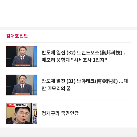
김대호 진단
반도체 열전 (32) 트렌드포스(集邦科技)...
메모리 풍향계 "시세조사 1인자"
반도체 열전 (31) 난야테크(南亞科技) ...대
만 메모리의 꿈
청개구리 국민연금