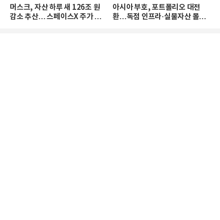
머스크, 자산 하루 새 126조 원
아시아 부호, 포트폴리오 대전
감소 추산… 스페이스X 주가 하
환…독점 인프라·실물자산 몰린
락 때문
다