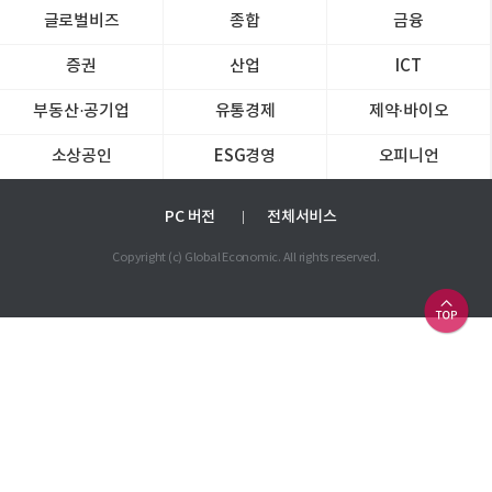
글로벌비즈
종합
금융
증권
산업
ICT
부동산·공기업
유통경제
제약∙바이오
소상공인
ESG경영
오피니언
PC 버전
전체서비스
Copyright (c) Global Economic. All rights reserved.