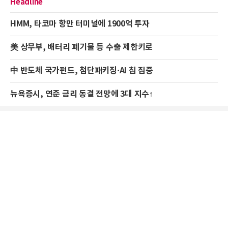
Headline
HMM, 타코마 항만 터미널에 1900억 투자
美 상무부, 배터리 폐기물 등 수출 제한키로
中 반도체 국가펀드, 첨단패키징·AI 칩 집중
뉴욕증시, 연준 금리 동결 전망에 3대 지수↑