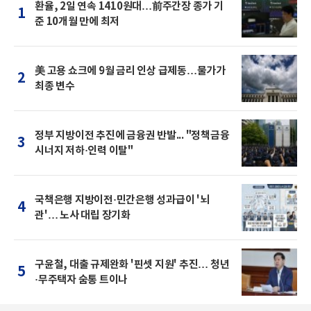
환율, 2일 연속 1410원대…前주간장 종가 기
1
준 10개월 만에 최저
美 고용 쇼크에 9월 금리 인상 급제동…물가가
2
최종 변수
정부 지방이전 추진에 금융권 반발... "정책금융
3
시너지 저하·인력 이탈"
국책은행 지방이전·민간은행 성과급이 '뇌
4
관'… 노사 대립 장기화
구윤철, 대출 규제완화 '핀셋 지원' 추진… 청년
5
·무주택자 숨통 트이나