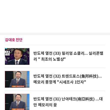
김대호 진단
반도체 열전 (33) 윌리엄 쇼클리... 실리콘밸
리 " 최초의 노벨상"
반도체 열전 (32) 트렌드포스(集邦科技)...
메모리 풍향계 "시세조사 1인자"
반도체 열전 (31) 난야테크(南亞科技) ...대
만 메모리의 꿈