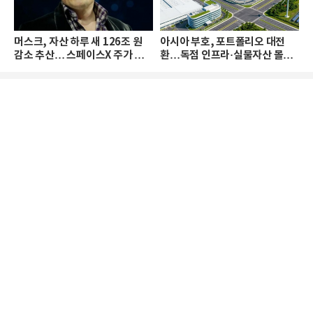
머스크, 자산 하루 새 126조 원
아시아 부호, 포트폴리오 대전
감소 추산… 스페이스X 주가 하
환…독점 인프라·실물자산 몰린
락 때문
다