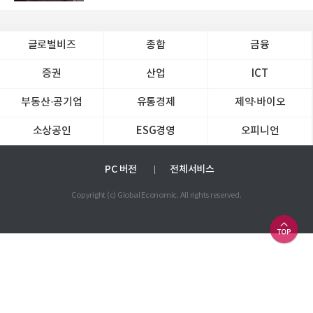
글로벌비즈
종합
금융
증권
산업
ICT
부동산·공기업
유통경제
제약∙바이오
소상공인
ESG경영
오피니언
PC 버전
전체서비스
Copyright (c) Global Economic. All rights reserved.