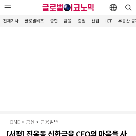
전체기사
글로벌비즈
종합
금융
증권
산업
ICT
부동산·공
HOME
>
금융
>
금융일반
[서평] 진옥동 신한금융 CEO의 마음을 사