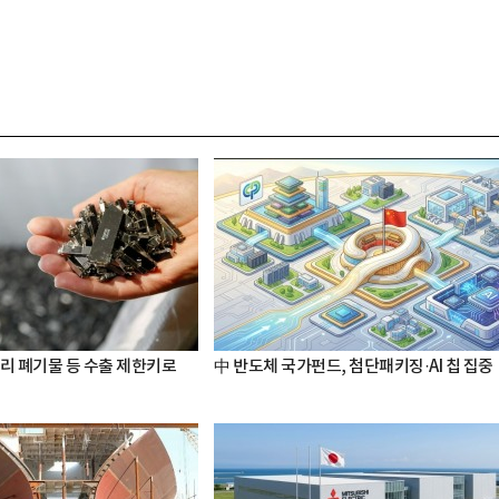
터리 폐기물 등 수출 제한키로
中 반도체 국가펀드, 첨단패키징·AI 칩 집중