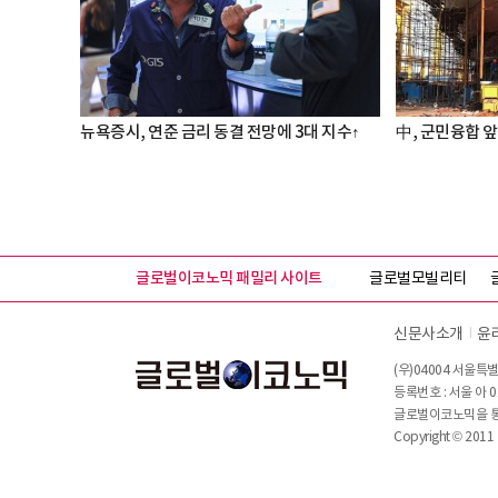
뉴욕증시, 연준 금리 동결 전망에 3대 지수↑
中, 군민융합 앞
글로벌이코노믹 패밀리 사이트
글로벌모빌리티
신문사소개
윤
(우)04004 서울특별
등록번호 : 서울 아 0
글로벌이코노믹을 통해
Copyright © 2011 