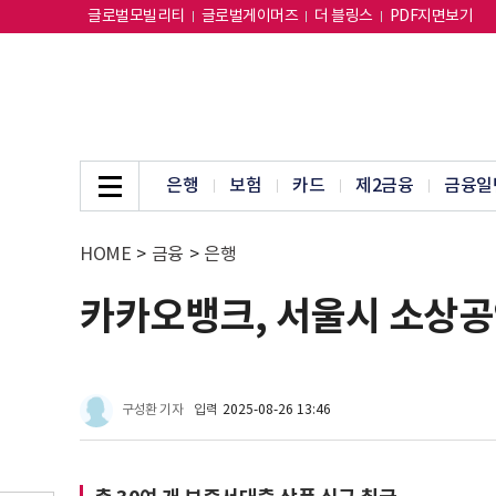
글로벌모빌리티
글로벌게이머즈
더 블링스
PDF지면보기
은행
보험
카드
제2금융
금융일
HOME
>
금융
>
은행
카카오뱅크, 서울시 소상공
구성환 기자
입력
2025-08-26 13:46