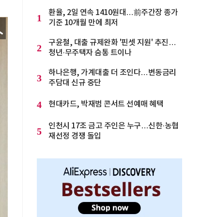
환율, 2일 연속 1410원대…前주간장 종가
1
기준 10개월 만에 최저
구윤철, 대출 규제완화 '핀셋 지원' 추진…
2
청년·무주택자 숨통 트이나
하나은행, 가계대출 더 조인다…변동금리
3
주담대 신규 중단
4
현대카드, 박재범 콘서트 선예매 혜택
인천시 17조 금고 주인은 누구…신한·농협
5
재선정 경쟁 돌입