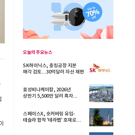
오늘의 주요뉴스
SK하이닉스, 충칭공장 지분
매각 검토…30억달러 자산 재편
.
효성비나케미칼, 2026년
상반기 5,500만 달러 흑자
업
전환… 4대 체...
스페이스X, 숏커버링 유입-
테슬라 합작 '테라팹' 호재로
이
15.83% ...