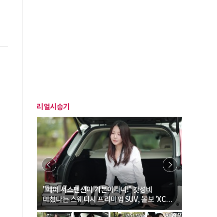
리얼시승기
… “여성·
"에어 서스펜션이 기본이라니!" 갓성비
"디자인 대
미쳤다는 스웨디시 프리미엄 SUV, 볼보 'XC60
크로스오버
B5 울트라'