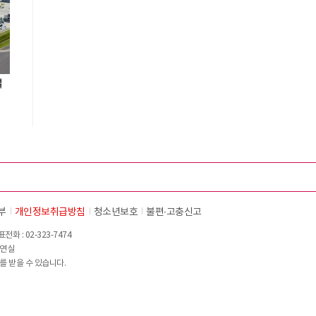
설
부
개인정보취급방침
청소년보호
불편∙고충신고
화 : 02-323-7474
이연실
를 받을 수 있습니다.