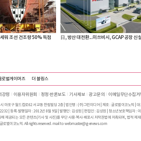
세워 조선 건조량 50% 독점
日, 방산 대전환...미쓰비시, GCAP 공장 신
글로벌게이머즈
더 블링스
리강령
이용자위원회
정정∙반론보도
기사제보
광고문의
이메일무단수집거
시 마포구 월드컵로62 서교동 한림빌딩 2층 | 법인명 : (주)그린미디어 | 제호 : 글로벌이코노믹 | 대표전
2232 | 등록·발행일자 : 2012년 8월 9일 | 발행인 : 김성원 | 편집인 : 김성원 | 청소년보호책임자 : 
 제공되는 모든 콘텐츠(기사 및 사진)를 무단 사용·복사·배포시 저작권법에 저촉되며, 법적 제재
글로벌이코노믹. All rights reserved. mail to
webmaster@g-enews.com