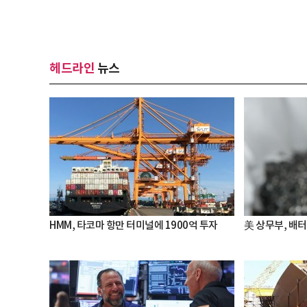
헤드라인
뉴스
HMM, 타코마 항만 터미널에 1900억 투자
美 상무부, 배