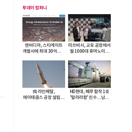
투데이 컴퍼니
엔비디아, 스타게이트
미쓰비시, 교토 공장에서
개발사에 최대 30억달러
월 1000대 휴머노이드
투자
양산
獨 라인메탈,
HD현대, 페루 합작 1호
에이태큼스 공장 설립…
'탈라라함' 진수…남미
美 탄약고 기갈 해소
방산거점 결실
한계