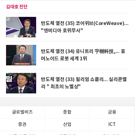
김대호 진단
반도체 열전 (35) 코어위브(CoreWeave)...
"엔비디아 호위무사"
반도체 열전 (34) 유니트리 宇樹科技,... 휴
머노이드 로봇 세계 1위
반도체 열전 (33) 윌리엄 쇼클리... 실리콘밸
리 " 최초의 노벨상"
글로벌비즈
종합
금융
증권
산업
ICT