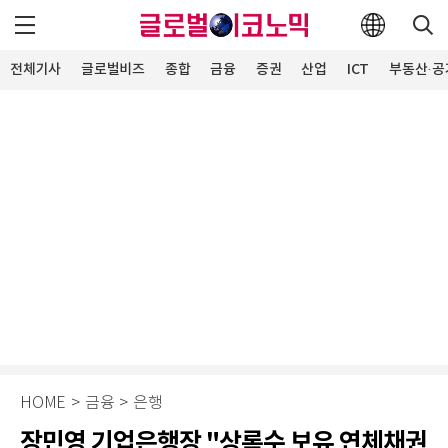
전체기사
글로벌비즈
종합
금융
증권
산업
ICT
부동산·공
HOME
>
금융
>
은행
장민영 기업은행장 "상록수 보유 연체채권