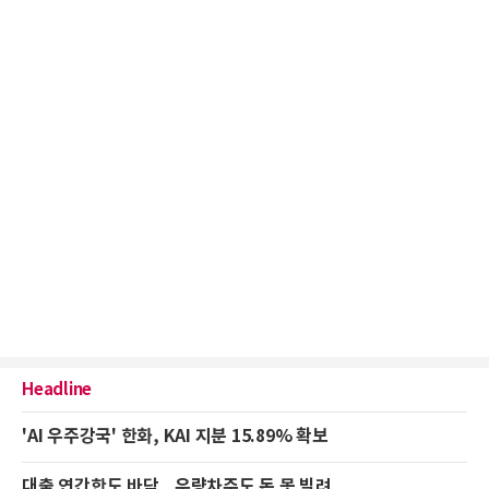
Headline
'AI 우주강국' 한화, KAI 지분 15.89% 확보
대출 연간한도 바닥...우량차주도 돈 못 빌려