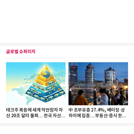
글로벌 슈퍼리치
테크주 폭등에 세계 억만장자 자
中 초부유층 27.4%, 베이징·상
산 20조 달러 돌파… 한국 자산
하이에 집중… 부동산·증시 한파
격차 확대
로 자산은 소폭 감소