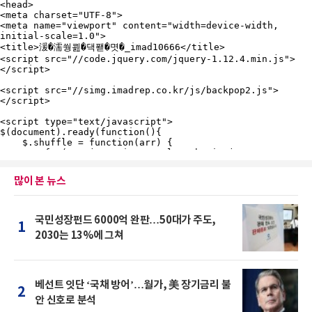
많이 본 뉴스
국민성장펀드 6000억 완판…50대가 주도,
1
2030는 13%에 그쳐
베선트 잇단 ‘국채 방어’…월가, 美 장기금리 불
2
안 신호로 분석