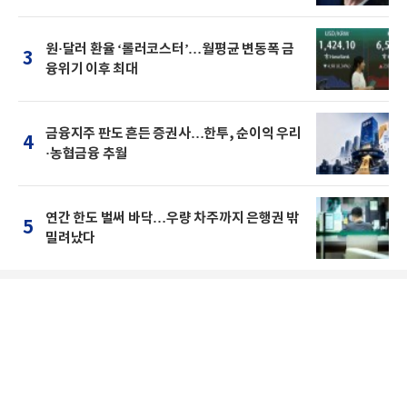
원·달러 환율 ‘롤러코스터’…월평균 변동폭 금
3
융위기 이후 최대
금융지주 판도 흔든 증권사…한투, 순이익 우리
4
·농협금융 추월
연간 한도 벌써 바닥…우량 차주까지 은행권 밖
5
밀려났다