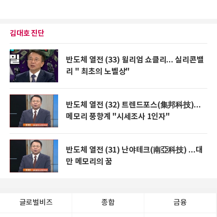
김대호 진단
반도체 열전 (33) 윌리엄 쇼클리... 실리콘밸
리 " 최초의 노벨상"
반도체 열전 (32) 트렌드포스(集邦科技)...
메모리 풍향계 "시세조사 1인자"
반도체 열전 (31) 난야테크(南亞科技) ...대
만 메모리의 꿈
글로벌비즈
종합
금융