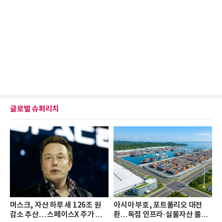
글로벌 슈퍼리치
머스크, 자산 하루 새 126조 원
아시아 부호, 포트폴리오 대전
감소 추산… 스페이스X 주가 하
환…독점 인프라·실물자산 몰린