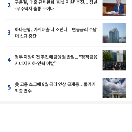
구윤철, 대출 규제완화 '핀셋 지원' 추진… 청년
2
·무주택자 숨통 트이나
하나은행, 가계대출 더 조인다…변동금리 주담
3
대 신규 중단
정부 지방이전 추진에 금융권 반발... "정책금융
4
시너지 저하·인력 이탈"
美 고용 쇼크에 9월 금리 인상 급제동…물가가
5
최종 변수