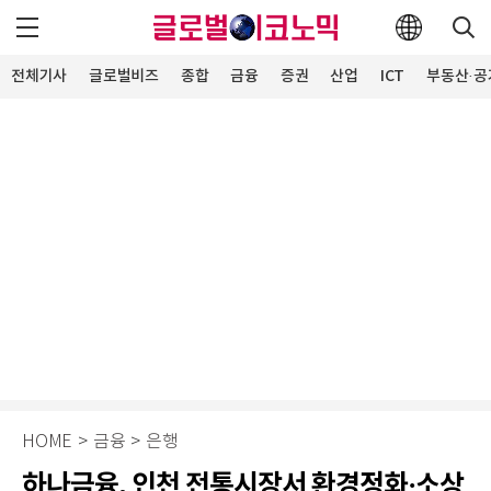
전체기사
글로벌비즈
종합
금융
증권
산업
ICT
부동산·공
HOME
>
금융
>
은행
하나금융, 인천 전통시장서 환경정화·소상