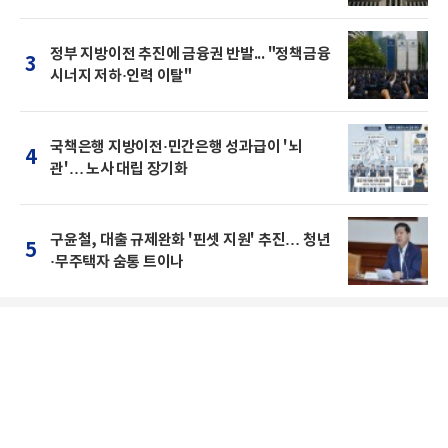
정부 지방이전 추진에 금융권 반발... "정책금융
3
시너지 저하·인력 이탈"
국책은행 지방이전·민간은행 성과급이 '뇌
4
관'… 노사 대립 장기화
구윤철, 대출 규제완화 '핀셋 지원' 추진… 청년
5
·무주택자 숨통 트이나