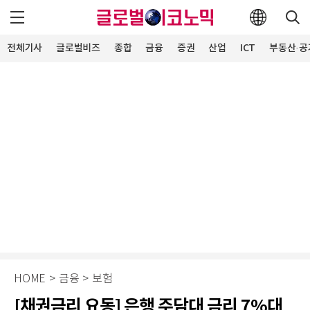
전체기사
글로벌비즈
종합
금융
증권
산업
ICT
부동산·공
HOME
>
금융
>
보험
[채권금리 요동] 은행 주담대 금리 7%대