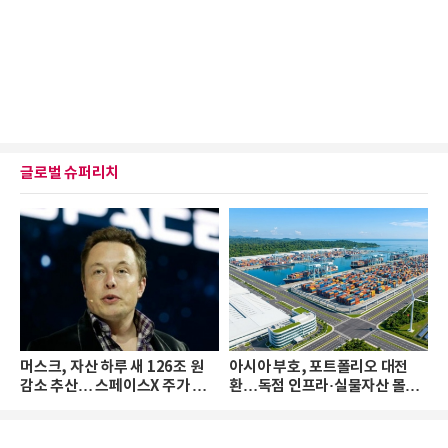
글로벌 슈퍼리치
머스크, 자산 하루 새 126조 원
아시아 부호, 포트폴리오 대전
감소 추산… 스페이스X 주가 하
환…독점 인프라·실물자산 몰린
락 때문
다