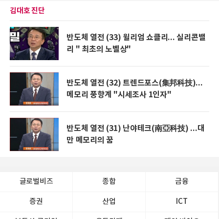
김대호 진단
반도체 열전 (33) 윌리엄 쇼클리... 실리콘밸
리 " 최초의 노벨상"
반도체 열전 (32) 트렌드포스(集邦科技)...
메모리 풍향계 "시세조사 1인자"
반도체 열전 (31) 난야테크(南亞科技) ...대
만 메모리의 꿈
글로벌비즈
종합
금융
증권
산업
ICT