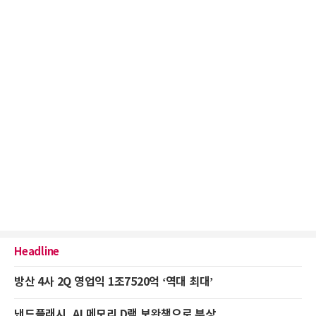
Headline
방산 4사 2Q 영업익 1조7520억 ‘역대 최대’
낸드플래시, AI 메모리 D램 보완책으로 부상