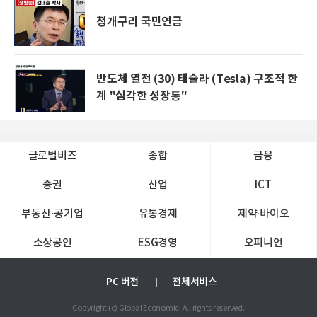
청개구리 국민연금
반도체 열전 (30) 테슬라 (Tesla) 구조적 한
계 "심각한 성장통"
글로벌비즈
종합
금융
증권
산업
ICT
부동산·공기업
유통경제
제약∙바이오
소상공인
ESG경영
오피니언
PC 버전
전체서비스
Copyright (c) Global Economic. All rights reserved.