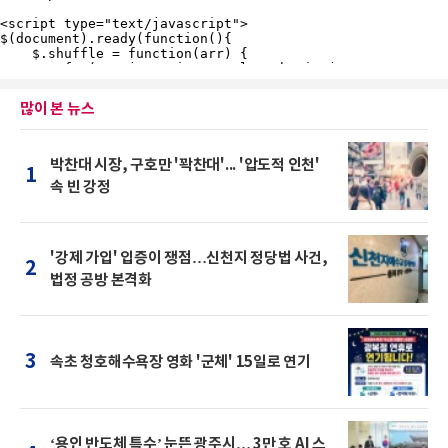
많이 본 뉴스
박찬대 시장, 구호만 '꽉찬대'... '압도적 인천'
1
속 빈 강정
'강제 가입' 입증이 쟁점…신천지 정당법 사건,
2
법정 공방 본격화
3
속초 청호해수욕장 영화 '군체' 15일로 연기
‘용인 반도체 특수’ 눈뜬 광주시… 3만 호 AI 스