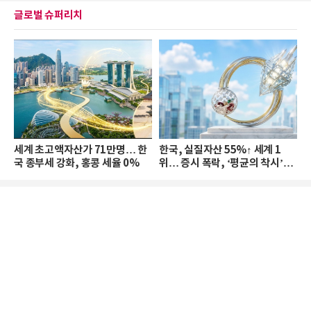
글로벌 슈퍼리치
세계 초고액자산가 71만명… 한
한국, 실질자산 55%↑ 세계 1
국 종부세 강화, 홍콩 세율 0%
위… 증시 폭락, ‘평균의 착시’와
부의 유동성 위기