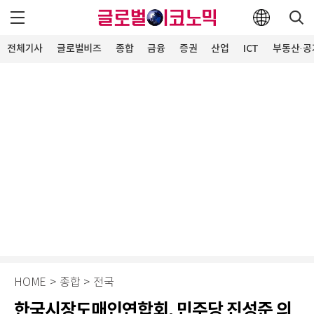
전체기사
글로벌비즈
종합
금융
증권
산업
ICT
부동산·공
HOME
>
종합
>
전국
한국시장도매인연합회, 민주당 진성준 의