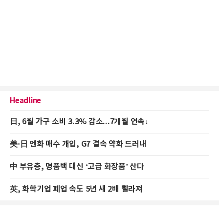
Headline
日, 6월 가구 소비 3.3% 감소...7개월 연속↓
美·日 엔화 매수 개입, G7 결속 약화 드러내
中 부유층, 명품백 대신 ‘고급 화장품’ 산다
英, 화학기업 폐업 속도 5년 새 2배 빨라져