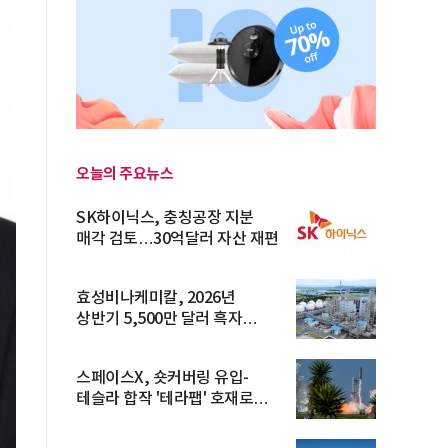
오늘의 주요뉴스
SK하이닉스, 충칭공장 지분
매각 검토…30억달러 자산 재편
효성비나케미칼, 2026년
상반기 5,500만 달러 흑자
전환… 4대 체...
스페이스X, 숏커버링 유입-
테슬라 합작 '테라팹' 호재로
15.83% ...