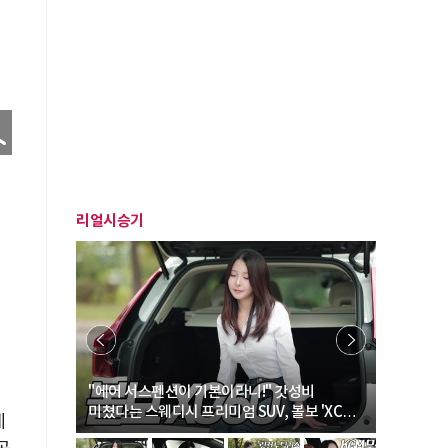
리얼시승기
… “여성·
"에어 서스펜션이 기본이라니!" 갓성비
"디자인 대
미쳤다는 스웨디시 프리미엄 SUV, 볼보 'XC60
크로스오버
세
B5 울트라'