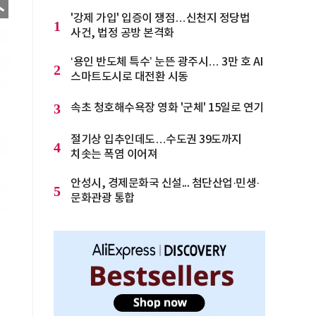
'강제 가입' 입증이 쟁점…신천지 정당법
1
사건, 법정 공방 본격화
‘용인 반도체 특수’ 눈뜬 광주시… 3만 호 AI
2
스마트도시로 대전환 시동
3
속초 청호해수욕장 영화 '군체' 15일로 연기
절기상 입추인데도…수도권 39도까지
4
치솟는 폭염 이어져
안성시, 경제문화국 신설... 첨단산업·민생·
5
문화관광 통합