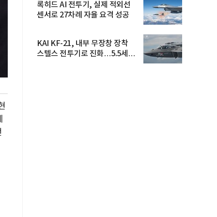
록히드 AI 전투기, 실제 적외선
센서로 27차례 자율 요격 성공
KAI KF-21, 내부 무장창 장착
스텔스 전투기로 진화…5.5세대
도...
현
에
언
는
계