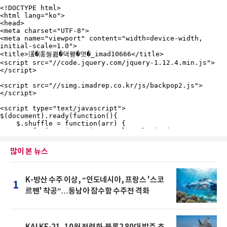
많이 본 뉴스
K-방산 수주 이상, “인도네시아, 프랑스 '스코
1
르펜' 착공”…동남아 잠수함 수주전 격화