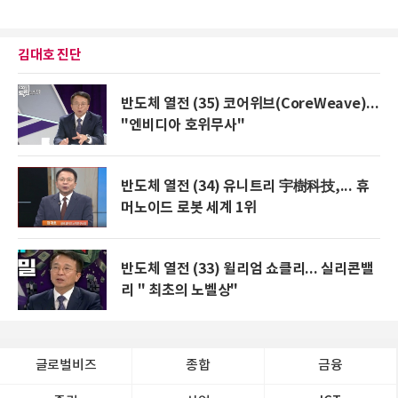
김대호 진단
반도체 열전 (35) 코어위브(CoreWeave)...
"엔비디아 호위무사"
반도체 열전 (34) 유니트리 宇樹科技,... 휴
머노이드 로봇 세계 1위
반도체 열전 (33) 윌리엄 쇼클리... 실리콘밸
리 " 최초의 노벨상"
글로벌비즈
종합
금융