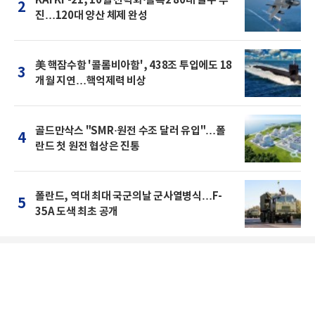
KAI KF-21, 10월 전력화·블록2 80대 발주 추
2
진…120대 양산 체제 완성
美 핵잠수함 '콜롬비아함', 438조 투입에도 18
3
개월 지연…핵억제력 비상
골드만삭스 "SMR·원전 수조 달러 유입"…폴
4
란드 첫 원전 협상은 진통
폴란드, 역대 최대 국군의날 군사열병식…F-
5
35A 도색 최초 공개