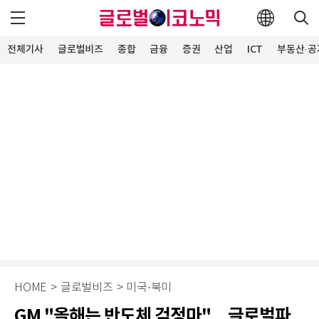
전체기사
글로벌비즈
종합
금융
증권
산업
ICT
부동산·공
HOME
>
글로벌비즈
>
미국·북미
GM "올해는 반도체 걱정마"…글로벌파