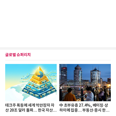
글로벌 슈퍼리치
테크주 폭등에 세계 억만장자 자
中 초부유층 27.4%, 베이징·상
산 20조 달러 돌파… 한국 자산
하이에 집중… 부동산·증시 한파
격차 확대
로 자산은 소폭 감소