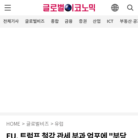
전체기사
글로벌비즈
종합
금융
증권
산업
ICT
부동산·공
HOME
>
글로벌비즈
>
유럽
EU, 트럼프 철강 관세 부과 엄포에 "부당