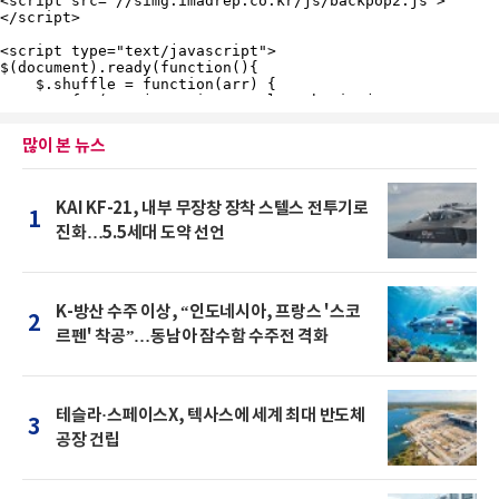
많이 본 뉴스
KAI KF-21, 내부 무장창 장착 스텔스 전투기로
1
진화…5.5세대 도약 선언
K-방산 수주 이상, “인도네시아, 프랑스 '스코
2
르펜' 착공”…동남아 잠수함 수주전 격화
테슬라·스페이스X, 텍사스에 세계 최대 반도체
3
공장 건립