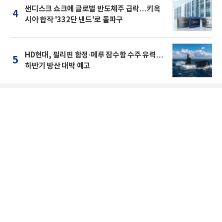
샌디스크 쇼크에 글로벌 반도체주 급락…키옥
4
시아 합작 '332단 낸드'로 돌파구
HD현대, 필리핀 함정·페루 잠수함 수주 유력…
5
하반기 방산 대박 예고