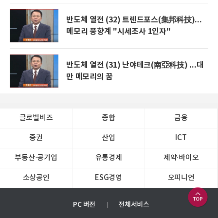
반도체 열전 (32) 트렌드포스(集邦科技)...
메모리 풍향계 "시세조사 1인자"
반도체 열전 (31) 난야테크(南亞科技) ...대
만 메모리의 꿈
글로벌비즈
종합
금융
증권
산업
ICT
부동산·공기업
유통경제
제약∙바이오
소상공인
ESG경영
오피니언
PC 버전
전체서비스