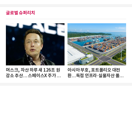
글로벌 슈퍼리치
머스크, 자산 하루 새 126조 원
아시아 부호, 포트폴리오 대전
감소 추산… 스페이스X 주가 하
환…독점 인프라·실물자산 몰린
락 때문
다