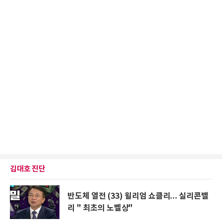
김대호 진단
반도체 열전 (33) 윌리엄 쇼클리... 실리콘밸
리 " 최초의 노벨상"