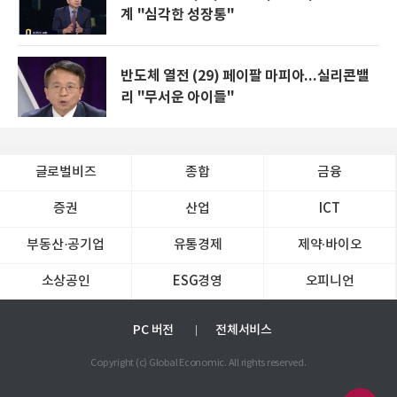
계 "심각한 성장통"
반도체 열전 (29) 페이팔 마피아...실리콘밸
리 "무서운 아이들"
글로벌비즈
종합
금융
증권
산업
ICT
부동산·공기업
유통경제
제약∙바이오
소상공인
ESG경영
오피니언
PC 버전
전체서비스
Copyright (c) Global Economic. All rights reserved.