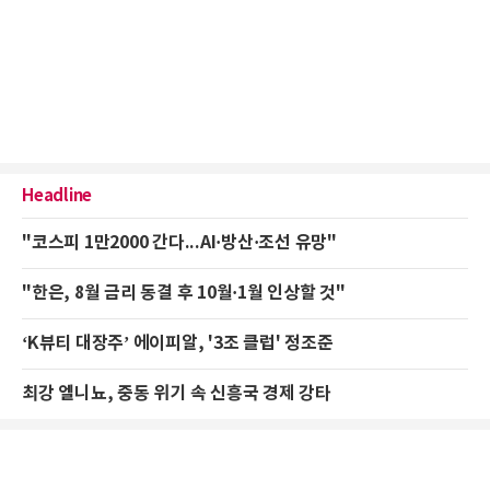
Headline
"코스피 1만2000 간다...AI·방산·조선 유망"
"한은, 8월 금리 동결 후 10월·1월 인상할 것"
‘K뷰티 대장주’ 에이피알, '3조 클럽' 정조준
최강 엘니뇨, 중동 위기 속 신흥국 경제 강타