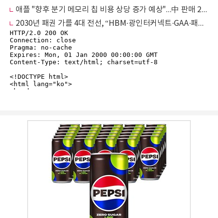
애플 "향후 분기 메모리 칩 비용 상당 증가 예상"...中 판매 28% 급증
2030년 패권 가를 4대 전선, “HBM·광인터커넥트·GAA·패키징” 동시 폭발 중 (2편)