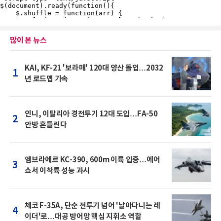
많이 본 뉴스
KAI, KF-21 '보라매' 120대 양산 돌입…2032
1
년 로드맵 가속
인니, 이탈리아 경전투기 12대 도입…FA-50
2
안방 흔들린다
엠브라에르 KC-390, 600m 이륙 입증…에어
3
쇼서 이착륙 성능 과시
체코 F-35A, 단순 전투기 넘어 '날아다니는 레
4
이더'로…대공 방어망 핵심 지휘소 역할