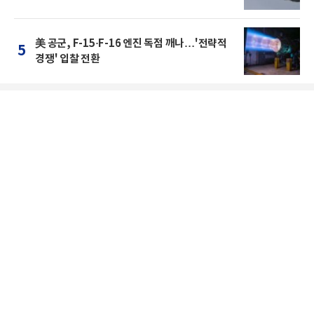
美 공군, F-15·F-16 엔진 독점 깨나…'전략적
5
경쟁' 입찰 전환