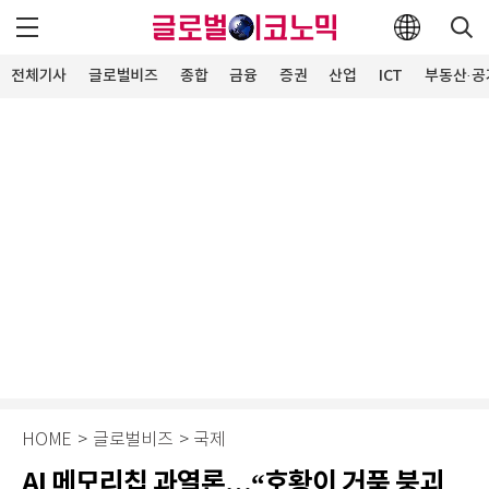
전체기사
글로벌비즈
종합
금융
증권
산업
ICT
부동산·공
HOME
>
글로벌비즈
>
국제
AI 메모리칩 과열론…“호황이 거품 붕괴