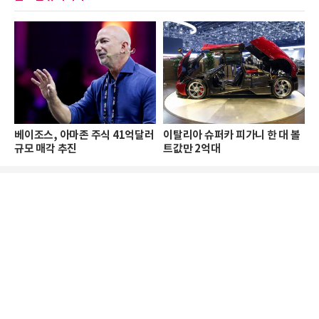
베이조스, 아마존 주식 41억달러
이탈리아 슈퍼카 피가니 한 대 볼
규모 매각 추진
트값만 2억대