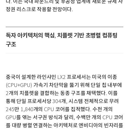
다
이는 국내 파운드리 및 후공정 업계에 새로운 규제 사
.
정권 리스크로 작용할 전망이다
.
독자 아키텍처의 핵심
치플렛 기반 초병렬 컴퓨팅
,
구조
중국이 설계한 라인샤인
프로세서는 미국의 이종
LX2
가속기 차단막을 뚫기 위해 단일 칩 내부에
(CPU+GPU)
개의 치플렛을 결합하는 동종 구조를 채택했다
이를
2
.
통해 단일 프로세서당
개
시스템 전체적으로 무려
304
,
만
개의
코어를 집적했다
수천 개의
245
1,840
CPU
.
를 엮는 서구권 방식과 달리
수백만 개의
코어
GPU
,
CPU
를 대량 병렬 연결하는 아키텍처로 엔비디아의 빈자리를