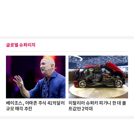
글로벌 슈퍼리치
베이조스, 아마존 주식 41억달러
이탈리아 슈퍼카 피가니 한 대 볼
규모 매각 추진
트값만 2억대