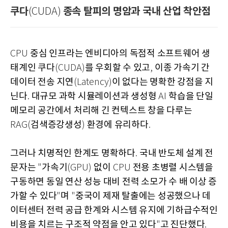
쿠다
종속 탈피의 명암과 국내 산업 착안점
(CUDA)
중심 인프라는 엔비디아의 독점적 소프트웨어 생
CPU
태계인 쿠다
를 우회할 수 있고
이종 가속기 간
(CUDA)
,
데이터 전송 지연
이 없다는 명확한 강점을 지
(Latency)
닌다
대규모 과학 시뮬레이션과 생성형
학습을 단일
.
AI
메모리 공간에서 처리해 긴 컨텍스트 창을 다루는
검색증강생성
환경에 유리하다
RAG(
)
.
그러나 치명적인 한계도 명확하다
국내 반도체 설계 전
.
문자는
가속기
없이
전용 초병렬 시스템을
"
(GPU)
CPU
구동하면 동일 연산 성능 대비 전력 소모가 수 배 이상 증
가할 수 있다
며
중국이 제재 탈출에는 성공했으나 데
"
"
이터센터 전력 공급 한계와 시스템 유지에 기하급수적인
비용을 치르는 구조적 약점을 안고 있다
고 진단했다
"
.