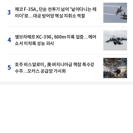
체코 F-35A, 단순 전투기 넘어 '날아다니는 레
3
이더'로…대공 방어망 핵심 지휘소 역할
엠브라에르 KC-390, 600m 이륙 입증…에어
4
쇼서 이착륙 성능 과시
호주 비스알로이, 美 버지니아급 핵잠 특수강
5
수주…오커스 공급망 가시화