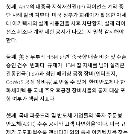
첫째
의 대중국 지식재산권
라이선스 계약 중
, ARM
(IP)
단 사례 발생 여부다
미국 정부가 화웨이가 활용한 차세
.
대 아키텍처의 설계 사용권을 사후 차단할지
실제 라이
,
선스 취소나 계약 제한 공시가 나오는지 밀착 감시해야
한다
.
둘째
美 상무부의
관련
중국향 매출 비중 및 수출
,
HBM
'
승인 건수
변화다
규제가
칩 자체를 넘어 실리콘
'
.
HBM
관통전극
과 첨단 패키징 공정 장비
인터포저
(TSV)
(
,
공정 장비류
로 번질 수 있어
한미반도체나 한
CoWoS
)
,
화세미텍 등 국내 주요 후공정 장비사들의 통제 대상 포
함 여부가 핵심 지표다
.
셋째
국내 파운드리 및 반도체 기업들의
독자 주문형
,
'
반도체
수주 공시와 고객 다변화율
이다
미국 규
(ASIC)
'
.
제가 고도화될수록 엔비디아 외의 틈새 아키텍처를 찾는