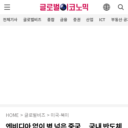
전체기사
글로벌비즈
종합
금융
증권
산업
ICT
부동산·공
HOME
>
글로벌비즈
>
미국·북미
엔비디아 없이 벽 넘은 중국… 국내 반도체