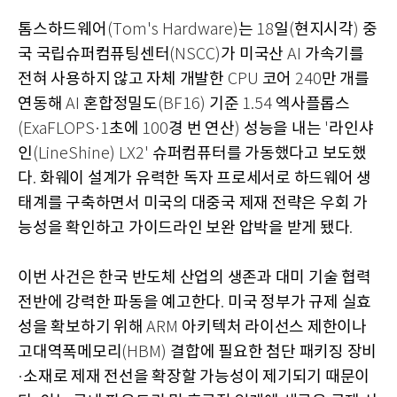
톰스하드웨어
는
일
현지시각
중
(Tom's Hardware)
18
(
)
국 국립슈퍼컴퓨팅센터
가 미국산
가속기를
(NSCC)
AI
전혀 사용하지 않고 자체 개발한
코어
만 개를
CPU
240
연동해
혼합정밀도
기준
엑사플롭스
AI
(BF16)
1.54
초에
경 번 연산
성능을 내는
라인샤
(ExaFLOPS·1
100
)
'
인
슈퍼컴퓨터를 가동했다고 보도했
(LineShine) LX2'
다
화웨이 설계가 유력한 독자 프로세서로 하드웨어 생
.
태계를 구축하면서 미국의 대중국 제재 전략은 우회 가
능성을 확인하고 가이드라인 보완 압박을 받게 됐다
.
이번 사건은 한국 반도체 산업의 생존과 대미 기술 협력
전반에 강력한 파동을 예고한다
미국 정부가 규제 실효
.
성을 확보하기 위해
아키텍처 라이선스 제한이나
ARM
고대역폭메모리
결합에 필요한 첨단 패키징 장비
(HBM)
소재로 제재 전선을 확장할 가능성이 제기되기 때문이
·