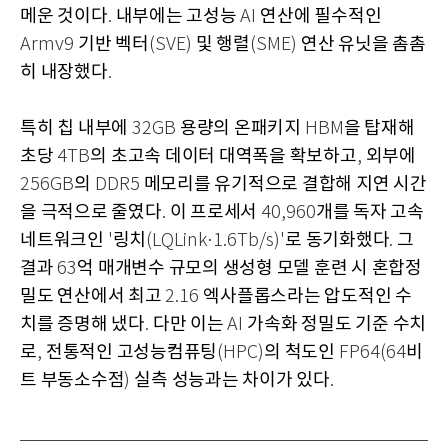
메운 것이다
내부에는 고성능
연산에 필수적인
.
AI
기반 벡터
및 행렬
연산 유닛을 촘촘
Armv9
(SVE)
(SME)
히 내장했다
.
특히 칩 내부에
용량의 온패키지
을 탑재해
32GB
HBM
초당
의 초고속 데이터 대역폭을 확보하고
외부에
4TB
,
의
메모리를 유기적으로 결합해 지연 시간
256GB
DDR5
을 극적으로 줄였다
이 프로세서
개를 독자 고속
.
40,960
네트워크인
링치
로 동기화했다
그
'
(LQLink·1.6Tb/s)'
.
결과
억 매개변수 규모의 생성형 모델 훈련 시 혼합정
63
밀도 연산에서 최고
엑사플롭스라는 압도적인 수
2.16
치를 증명해 냈다
다만 이는
가속화 정밀도 기준 수치
.
AI
로
전통적인 고성능컴퓨팅
의 척도인
비
,
(HPC)
FP64(64
트 부동소수점
실측 성능과는 차이가 있다
)
.