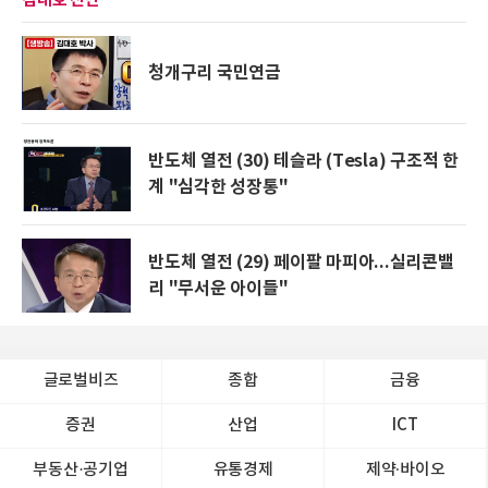
청개구리 국민연금
반도체 열전 (30) 테슬라 (Tesla) 구조적 한
계 "심각한 성장통"
반도체 열전 (29) 페이팔 마피아...실리콘밸
리 "무서운 아이들"
글로벌비즈
종합
금융
증권
산업
ICT
부동산·공기업
유통경제
제약∙바이오