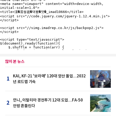
많이 본 뉴스
KAI, KF-21 '보라매' 120대 양산 돌입…2032
1
년 로드맵 가속
인니, 이탈리아 경전투기 12대 도입…FA-50
2
안방 흔들린다