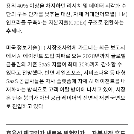
용의
이상을 차지하던 리서치 및 데이터 시각화 수
40%
단의 구독 단가를 낮추는 대신
자체 거대언어모델
,
(LLM)
인프라를 구축하는 자본지출
구조로 전환하는
(CapEx)
추세다
.
미국 정보기술
시장조사업체 가트너는 최근 보고서
(IT)
에서
에이전트 도입 여파로 오는
년까지 글로벌
AI
2028
금융권의 기존
지출이 최대
까지 감소할 수
SaaS
30%
있다고 전망했다
반면 세일즈포스
서비스나우 등 대형
.
,
공급사들은 자사 플랫폼에 자체
에이전트를 내
SaaS
AI
재화하는 방식으로 고객 이탈 방어에 나서고 있어
시장
,
은 단순 붕괴가 아닌 공급 레이어의 전면적 재편 국면으
로 진입하고 있다
.
효율성 제고인가 새로운 위험인가… 자본시장 흔드