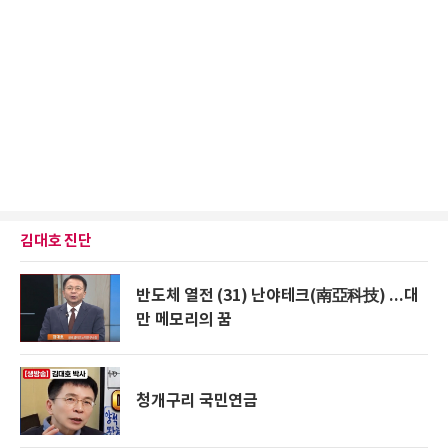
김대호 진단
반도체 열전 (31) 난야테크(南亞科技) ...대
만 메모리의 꿈
청개구리 국민연금