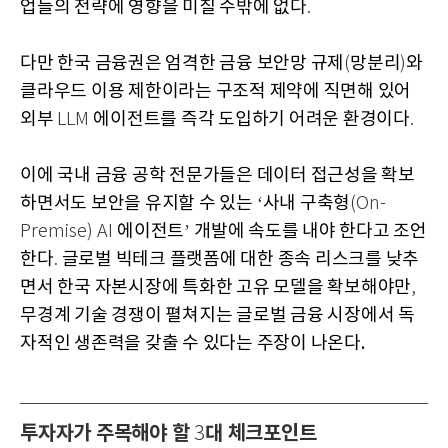
업들의 전략에 영향을 미칠 수밖에 없다
.
다만 한국 금융권은 엄격한 금융 보안망 규제
망분리
와
(
)
클라우드 이용 제한이라는 구조적 제약에 직면해 있어
외부
에이전트를 즉각 도입하기 어려운 환경이다
LLM
.
이에 국내 금융 공학 전문가들은 데이터 접근성을 확보
하면서도 보안을 유지할 수 있는
사내 구축형
‘
(On-
에이전트
개발에 속도를 내야 한다고 조언
Premise) AI
’
한다
글로벌 빅테크 플랫폼에 대한 종속 리스크를 낮추
.
면서 한국 자본시장에 특화한 고유 모델을 확보해야만
,
무경계 기술 경쟁이 펼쳐지는 글로벌 금융 시장에서 독
자적인 생존력을 갖출 수 있다는 주장이 나온다.
투자자가 주목해야 할
대 체크포인트
3