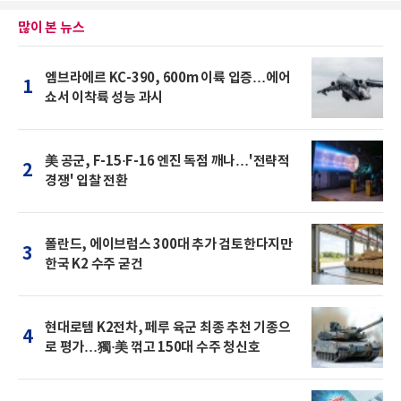
많이 본 뉴스
엠브라에르 KC-390, 600m 이륙 입증…에어
1
쇼서 이착륙 성능 과시
美 공군, F-15·F-16 엔진 독점 깨나…'전략적
2
경쟁' 입찰 전환
폴란드, 에이브럼스 300대 추가 검토한다지만
3
한국 K2 수주 굳건
현대로템 K2전차, 페루 육군 최종 추천 기종으
4
로 평가…獨·美 꺾고 150대 수주 청신호