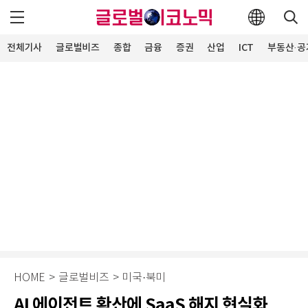
전체기사
글로벌비즈
종합
금융
증권
산업
ICT
부동산·공
HOME
>
글로벌비즈
>
미국·북미
AI 에이전트 확산에 SaaS 해지 현실화…