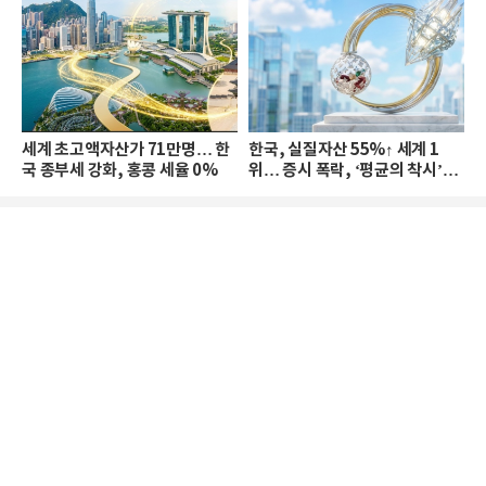
세계 초고액자산가 71만명… 한
한국, 실질자산 55%↑ 세계 1
국 종부세 강화, 홍콩 세율 0%
위… 증시 폭락, ‘평균의 착시’와
부의 유동성 위기