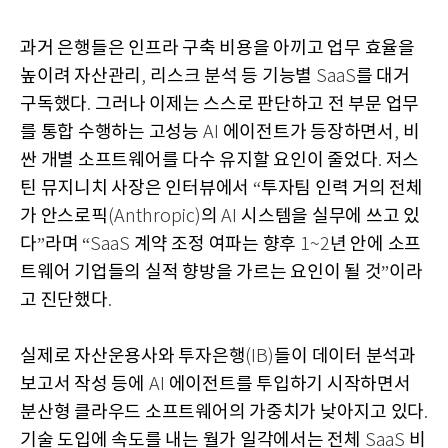
과거 은행들은 인프라 구축 비용을 아끼고 업무 효율을
높이려 자산관리
리스크 분석 등 기능별
를 대거
,
SaaS
구독했다
그러나 이제는 스스로 판단하고 전 부문 업무
.
를 통합 수행하는 고성능
에이전트가 등장하면서
비
AI
,
싼 개별 소프트웨어를 다수 유지할 요인이 줄었다
저스
.
틴 뮤지니치 사장은 인터뷰에서
투자팀 인력 거의 전체
“
가 안스로픽
의
시스템을 실무에 쓰고 있
(Anthropic)
AI
다
라며
계약 조정 여파는 향후
년 안에 소프
”
“SaaS
1~2
트웨어 기업들의 실적 향방을 가르는 요인이 될 것
이라
”
고 진단했다
.
실제로 자산운용사와 투자은행
들이 데이터 분석과
(IB)
보고서 작성 등에
에이전트를 투입하기 시작하면서
AI
분산형 클라우드 소프트웨어의 가중치가 낮아지고 있다
.
기술 도입에 속도를 내는 월가 일각에서는 전체
비
SaaS