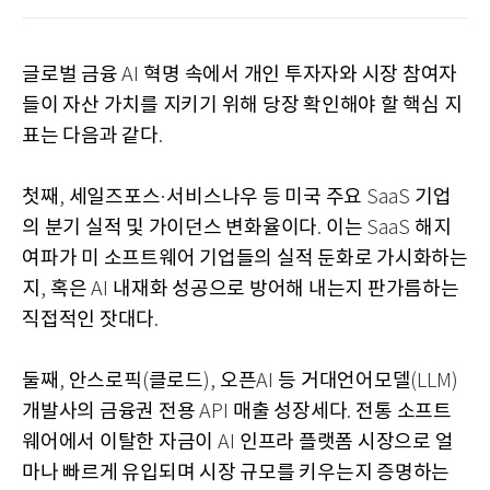
글로벌 금융
혁명 속에서 개인 투자자와 시장 참여자
AI
들이 자산 가치를 지키기 위해 당장 확인해야 할 핵심 지
표는 다음과 같다
.
첫째
세일즈포스
서비스나우 등 미국 주요
기업
,
·
SaaS
의 분기 실적 및 가이던스 변화율이다
이는
해지
.
SaaS
여파가 미 소프트웨어 기업들의 실적 둔화로 가시화하는
지
혹은
내재화 성공으로 방어해 내는지 판가름하는
,
AI
직접적인 잣대다
.
둘째
안스로픽
클로드
오픈
등 거대언어모델
,
(
),
AI
(LLM)
개발사의 금융권 전용
매출 성장세다
전통 소프트
API
.
웨어에서 이탈한 자금이
인프라 플랫폼 시장으로 얼
AI
마나 빠르게 유입되며 시장 규모를 키우는지 증명하는