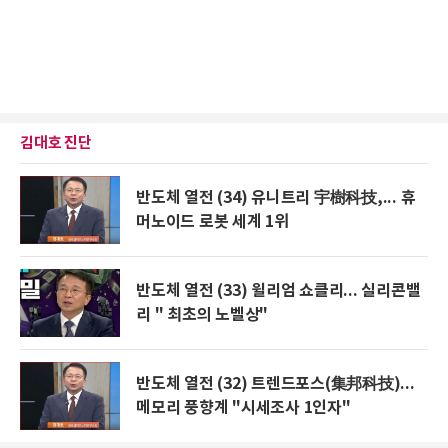
김대호 진단
반도체 열전 (34) 유니트리 宇樹科技,... 휴
머노이드 로봇 세계 1위
반도체 열전 (33) 윌리엄 쇼클리... 실리콘밸
리 " 최초의 노벨상"
반도체 열전 (32) 트렌드포스(集邦科技)...
메모리 풍향계 "시세조사 1인자"