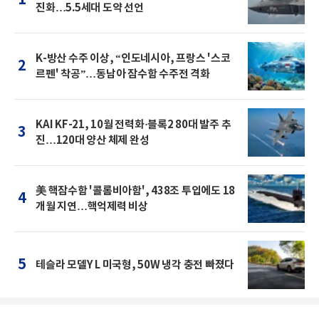
진화…5.5세대 도약 선언
K-방산 수주 이상, “인도네시아, 프랑스 '스코
2
르펜' 착공”…동남아 잠수함 수주전 격화
KAI KF-21, 10월 전력화·블록2 80대 발주 추
3
진…120대 양산 체제 완성
美 핵잠수함 '콜롬비아함', 438조 투입에도 18
4
개월 지연…핵억제력 비상
5
테슬라 모델Y L 미국형, 50W 냉각 충전 빠졌다