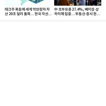
테크주 폭등에 세계 억만장자 자
中 초부유층 27.4%, 베이징·상
산 20조 달러 돌파… 한국 자산
하이에 집중… 부동산·증시 한파
격차 확대
로 자산은 소폭 감소