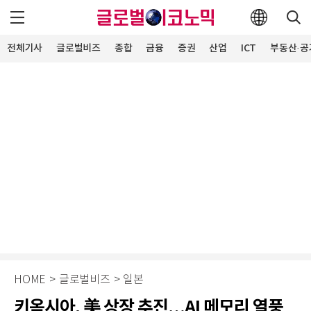
전체기사
글로벌비즈
종합
금융
증권
산업
ICT
부동산·공
HOME
>
글로벌비즈
>
일본
키옥시아, 美 상장 추진…AI 메모리 열풍