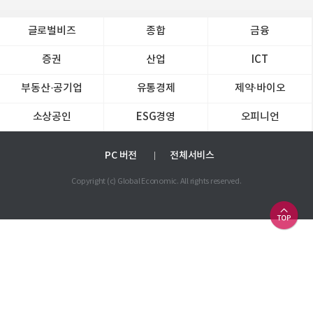
글로벌비즈
종합
금융
증권
산업
ICT
부동산·공기업
유통경제
제약∙바이오
소상공인
ESG경영
오피니언
PC 버전
전체서비스
Copyright (c) Global Economic. All rights reserved.