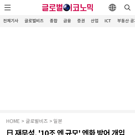
전체기사
글로벌비즈
종합
금융
증권
산업
ICT
부동산·공
HOME
>
글로벌비즈
>
일본
日 재무성, '10조 엔 규모' 엔화 방어 개입