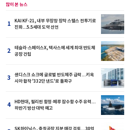
많이 본 뉴스
KAI KF-21, 내부 무장창 장착 스텔스 전투기로
1
진화…5.5세대 도약 선언
테슬라·스페이스X, 텍사스에 세계 최대 반도체
2
공장 건립
샌디스크 쇼크에 글로벌 반도체주 급락…키옥
3
시아 합작 '332단 낸드'로 돌파구
HD현대, 필리핀 함정·페루 잠수함 수주 유력…
4
하반기 방산 대박 예고
SK하이닉스, 충칭공장 지분 매각 검토…30억