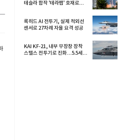
테슬라 합작 '테라팹' 호재로
15.83% ...
록히드 AI 전투기, 실제 적외선
센서로 27차례 자율 요격 성공
KAI KF-21, 내부 무장창 장착
하
스텔스 전투기로 진화…5.5세대
도...