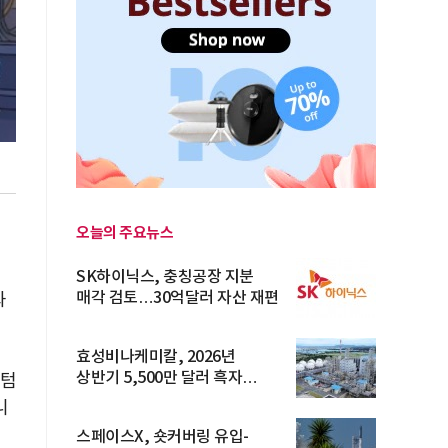
전
오늘의 주요뉴스
SK하이닉스, 충칭공장 지분
매각 검토…30억달러 자산 재편
과
효성비나케미칼, 2026년
상반기 5,500만 달러 흑자
퀀텀
전환… 4대 체...
니
스페이스X, 숏커버링 유입-