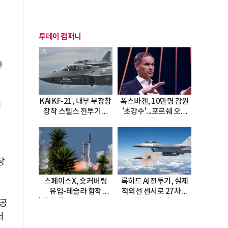
투데이 컴퍼니
만
KAI KF-21, 내부 무장창
폭스바겐, 10만명 감원
링
장착 스텔스 전투기로
'초강수'...포르쉐 오너
진화…5.5세대 도약
직접 경고
선언
장
스페이스X, 숏커버링
록히드 AI 전투기, 실제
유입-테슬라 합작
적외선 센서로 27차례
'테라팹' 호재로 15.83%
자율 요격 성공
 공
급등
서