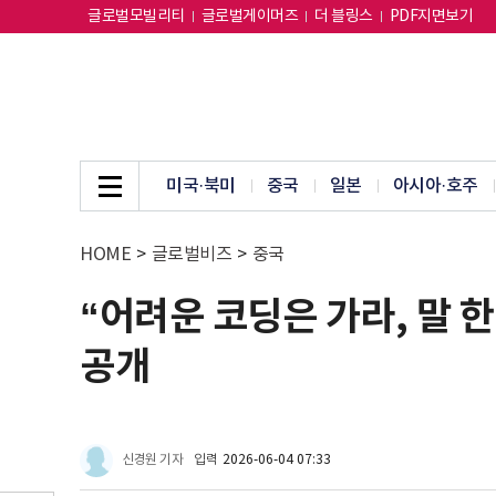
글로벌모빌리티
글로벌게이머즈
더 블링스
PDF지면보기
미국·북미
중국
일본
아시아·호주
HOME
>
글로벌비즈
>
중국
“어려운 코딩은 가라, 말 한
공개
신경원 기자
입력
2026-06-04 07:33