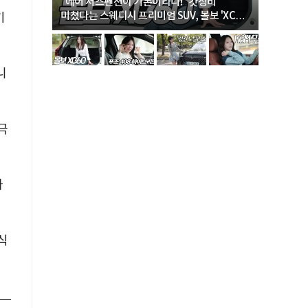
… “여성·
"에어 서스펜션이 기본이라니!" 갓성비
"디자인 대
미쳤다는 스웨디시 프리미엄 SUV, 볼보 'XC60
크로스오버
키
B5 울트라'
니
극
가
식