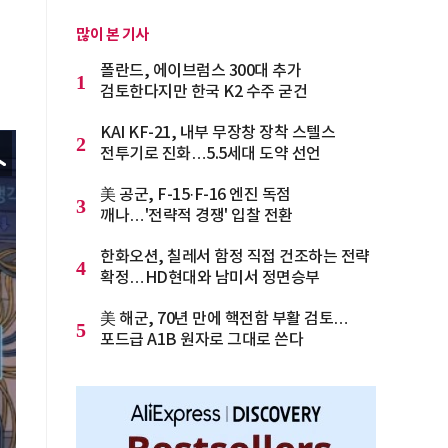
많이 본 기사
폴란드, 에이브럼스 300대 추가
1
검토한다지만 한국 K2 수주 굳건
KAI KF-21, 내부 무장창 장착 스텔스
2
전투기로 진화…5.5세대 도약 선언
美 공군, F-15·F-16 엔진 독점
3
깨나…'전략적 경쟁' 입찰 전환
한화오션, 칠레서 함정 직접 건조하는 전략
4
확정…HD현대와 남미서 정면승부
美 해군, 70년 만에 핵전함 부활 검토…
5
포드급 A1B 원자로 그대로 쓴다