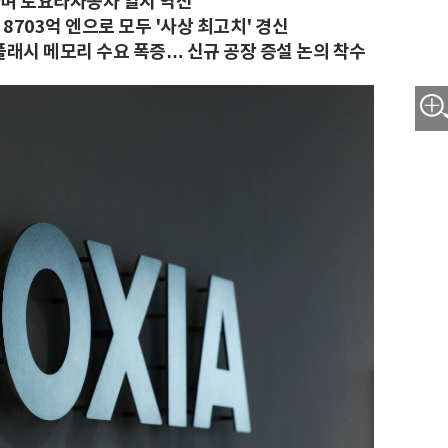
록하며 토요타자동차 일시 역전
 8703억 엔으로 모두 '사상 최고치' 경신
플래시 메모리 수요 폭증… 신규 공장 증설 논의 착수