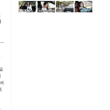
오
를
요
의
면서
조
반