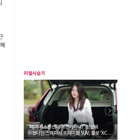
시
리
근
용해
리얼시승기
… “여성·
"에어 서스펜션이 기본이라니!" 갓성비
"디자인 대
미쳤다는 스웨디시 프리미엄 SUV, 볼보 'XC60
크로스오버
B5 울트라'