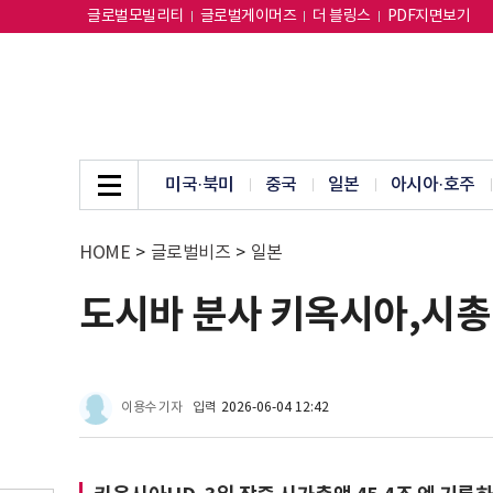
글로벌모빌리티
글로벌게이머즈
더 블링스
PDF지면보기
미국·북미
중국
일본
아시아·호주
HOME
>
글로벌비즈
>
일본
도시바 분사 키옥시아,시총
이용수 기자
입력
2026-06-04 12:42