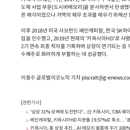
도체 사업 부문(도시바메모리)을 분사하면서 탄생했
픈 매각이었으나 거액의 채무 초과를 메우기 위해선
이후 2018년 미국 사모펀드 베인캐피탈, 한국 SK하이닉
업을 인수했고, 2019년 현재의 '키옥시아HD'로 사
2기 연속 최종 적자를 기록하며 상장이 연기되는 등 우
수혜주로 화려하게 부활하는 데 성공했다.
이용수 글로벌이코노믹 기자 piscrait@g-enews.c
[관련기사]
“삼성 31% 성벽에 도전한다”... 日 키옥시아, ‘CBA 
베인캐피탈, 키옥시아HD 지분율 19.57%로 축소… '
키옥시아, 美 상장 추진…AI 메모리 열풍에 주가 300