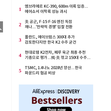
엠브라에르 KC-390, 600m 이륙 입증…
1
에어쇼서 이착륙 성능 과시
美 공군, F-15·F-16 엔진 독점
2
깨나…'전략적 경쟁' 입찰 전환
폴란드, 에이브럼스 300대 추가
3
검토한다지만 한국 K2 수주 굳건
현대로템 K2전차, 페루 육군 최종 추천
4
기종으로 평가…獨·美 꺾고 150대 수주
청신호
TSMC, 1.4나노 2028년 양산…한국
5
파운드리 협공 비상