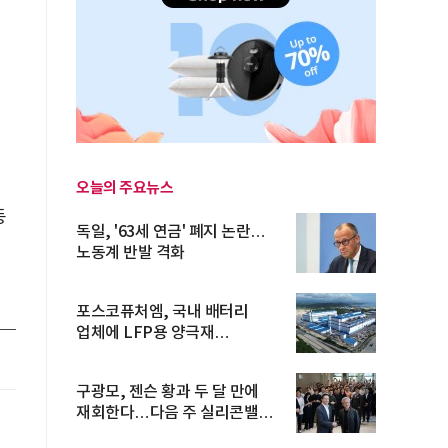
오늘의 주요뉴스
동
독일, '63세 연금' 폐지 논란…
노동계 반발 격화
포스코퓨처엠, 국내 배터리
업체에 LFP용 양극재
장기공급계약
구광모, 젠슨 황과 두 달 만에
재회한다…다음 주 실리콘밸리
방...