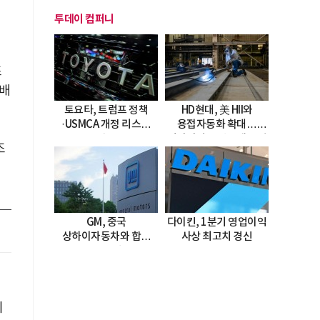
투데이 컴퍼니
조
0배
토요타, 트럼프 정책
HD현대, 美 HII와
·USMCA 개정 리스크
용접자동화 확대…
직면
미시시피 조선소에 전격
조
도입
GM, 중국
다이킨, 1분기 영업이익
상하이자동차와 합작
사상 최고치 경신
20년 연장…
2047년까지 파트너십
지속
센
이