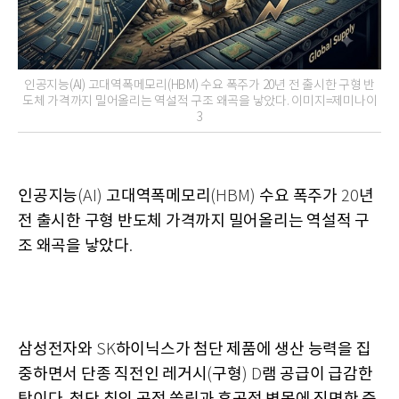
인공지능(AI) 고대역폭메모리(HBM) 수요 폭주가 20년 전 출시한 구형 반
도체 가격까지 밀어올리는 역설적 구조 왜곡을 낳았다. 이미지=제미나이
3
인공지능
고대역폭메모리
수요 폭주가
년
(AI)
(HBM)
20
전 출시한 구형 반도체 가격까지 밀어올리는 역설적 구
조 왜곡을 낳았다
.
삼성전자와
하이닉스가 첨단 제품에 생산 능력을 집
SK
중하면서 단종 직전인 레거시
구형
램 공급이 급감한
(
) D