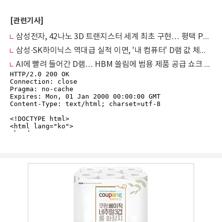
[관련기사]
삼성전자, 42나노 3D 트랜지스터 세계 최초 구현… 평택 P5 'D램 2배' 증산 시동
삼성·SK하이닉스 역대급 실적 이면, '내 컴퓨터' D램 값 체감 가격 4배 폭등
AI에 빨려 들어간 D램… HBM 쏠림에 범용 제품 공급 쇼크 온다