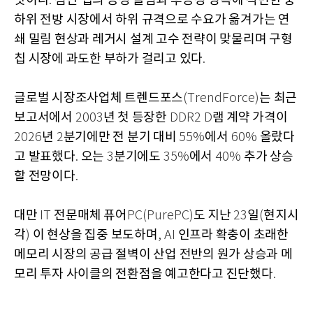
탓이다
첨단 칩의 공정 쏠림과 후공정 병목에 직면한 중
.
하위 전방 시장에서 하위 규격으로 수요가 옮겨가는 연
쇄 밀림 현상과 레거시 설계 고수 전략이 맞물리며 구형
칩 시장에 과도한 부하가 걸리고 있다
.
글로벌 시장조사업체 트렌드포스
는 최근
(TrendForce)
보고서에서
년 첫 등장한
램 계약 가격이
2003
DDR2 D
년
분기에만 전 분기 대비
에서
올랐다
2026
2
55%
60%
고 발표했다
오는
분기에도
에서
추가 상승
.
3
35%
40%
할 전망이다
.
대만
전문매체 퓨어
도 지난
일
현지시
IT
PC(PurePC)
23
(
각
이 현상을 집중 보도하며
인프라 확충이 초래한
)
, AI
메모리 시장의 공급 절벽이 산업 전반의 원가 상승과 메
모리 투자 사이클의 전환점을 예고한다고 진단했다
.