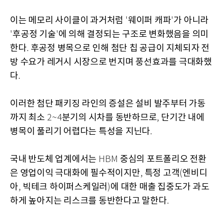
이는 메모리 사이클이 과거처럼
웨이퍼 캐파
가 아니라
'
'
후공정 기술
에 의해 결정되는 구조로 변화했음을 의미
'
'
한다
후공정 병목으로 인해 첨단 칩 공급이 지체되자 전
.
방 수요가 레거시 시장으로 번지며 풍선효과를 극대화했
다
.
이러한 첨단 패키징 라인의 증설은 설비 발주부터 가동
까지 최소
분기의 시차를 동반하므로
단기간 내에
2~4
,
병목이 풀리기 어렵다는 특성을 지닌다
.
국내 반도체 업계에서는
중심의 포트폴리오 전환
HBM
은 영업이익 극대화에 필수적이지만
특정 고객
엔비디
,
(
아
빅테크 하이퍼스케일러
에 대한 매출 집중도가 과도
,
)
하게 높아지는 리스크를 동반한다고 말한다
.