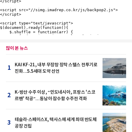
많이 본 뉴스
KAI KF-21, 내부 무장창 장착 스텔스 전투기로
1
진화…5.5세대 도약 선언
K-방산 수주 이상, “인도네시아, 프랑스 '스코
2
르펜' 착공”…동남아 잠수함 수주전 격화
테슬라·스페이스X, 텍사스에 세계 최대 반도체
3
공장 건립