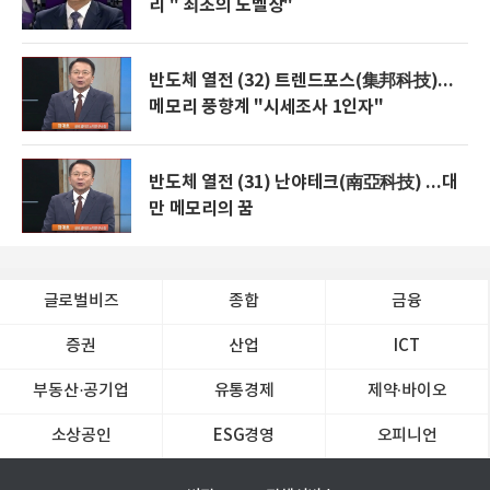
리 " 최초의 노벨상"
반도체 열전 (32) 트렌드포스(集邦科技)...
메모리 풍향계 "시세조사 1인자"
반도체 열전 (31) 난야테크(南亞科技) ...대
만 메모리의 꿈
글로벌비즈
종합
금융
증권
산업
ICT
부동산·공기업
유통경제
제약∙바이오
소상공인
ESG경영
오피니언