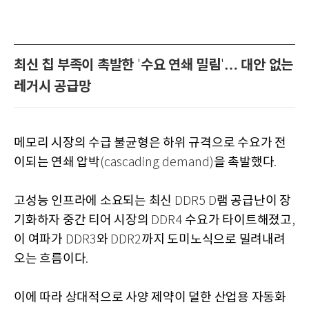
최신 칩 부족이 촉발한
수요 연쇄 밀림
… 대안 없는
'
'
레거시 공급망
메모리 시장의 수급 불균형은 하위 규격으로 수요가 전
이되는 연쇄 압박
을 촉발했다
(cascading demand)
.
고성능 인프라에 소요되는 최신
램 공급난이 장
DDR5 D
기화하자 중간 티어 시장의
수요가 타이트해졌고
DDR4
,
이 여파가
와
까지 도미노식으로 밀려내려
DDR3
DDR2
오는 흐름이다
.
이에 따라 상대적으로 사양 제약이 덜한 산업용 자동화