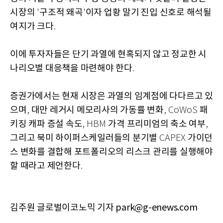
시장의
구조적 왜곡
이자 업황 말기 진입 신호로 해석될
'
'
여지가 크다
.
이에 투자자들은 단기 과열에 현혹되지 않고 정교한 시
나리오별 대응책을 마련해야 한다
.
증권가에서는 현재 시장은 과열의 임계점에 다다르고 있
으며
대만 레거시 메모리사의 가동률 변화
패
,
, CoWoS
키징 캐파 증설 속도
가격 프리미엄의 축소 여부
, HBM
,
그리고 북미 하이퍼스케일러들의 분기별
가이던
CAPEX
스 변화를 결합해 포트폴리오의 리스크 관리를 실행해야
할 때라고 제언한다
.
김주원 글로벌이코노믹 기자 park@g-enews.com