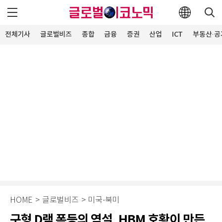
전체기사
글로벌비즈
종합
금융
증권
산업
ICT
부동산·공
HOME
>
글로벌비즈
>
미국·북미
구형 D램 폭등의 역설, HBM 호황이 만든