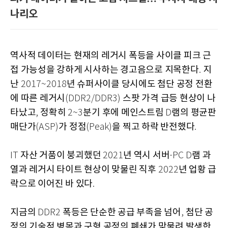
나리오
역사적 데이터는 현재의 레거시 폭등을 사이클 피크 근
접 가능성을 강하게 시사하는 경고음으로 지목한다
지
.
난
년 슈퍼사이클 당시에도 첨단 공정 전환
2017~2018
에 따른 레거시
스팟 가격 급등 현상이 나
(DDR2/DDR3)
타났고
정확히
분기 후에 메인스트림
램의 평균판
,
2~3
D
매단가
가 정점
을 찍고 하락 반전했다
(ASP)
(Peak)
.
자산 거품이 붕괴했던
년 역시 서버
램 과
IT
2021
·PC D
열과 레거시 타이트 현상이 맞물린 직후
년 업황 급
2022
락으로 이어진 바 있다
.
지금의
폭등은 단순한 공급 부족을 넘어
첨단 공
DDR2
,
정의 기술적 병목과 구형 공정의 폐쇄가 맞물려 발생한