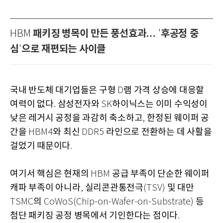
패키징 병목이 만든 풍선효과…
후공정 중
HBM
'
심
으로 재편되는 사이클
'
국내 반도체 대기업들은 구형
램 가격 상승에 대응할
D
여력이 없다
삼성전자와
하이닉스는 이미 수익성이
.
SK
낮은 레거시 공정을 과감히 축소하고
한정된 웨이퍼 공
,
간을
와 최신
라인으로 전환하는 데 사활을
HBM4
DDR5
걸었기 때문이다
.
여기서 핵심은 현재의
공급 부족이 단순한 웨이퍼
HBM
캐파 부족이 아니라
실리콘관통전극
및 대만
,
(TSV)
의
등
TSMC
CoWoS(Chip-on-Wafer-on-Substrate)
첨단 패키징 공정 병목에서 기인한다는 점이다
.