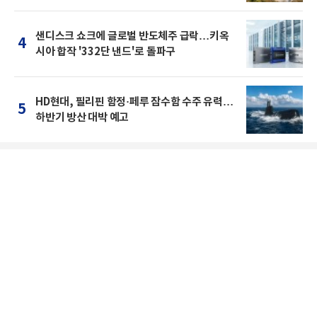
샌디스크 쇼크에 글로벌 반도체주 급락…키옥
4
시아 합작 '332단 낸드'로 돌파구
HD현대, 필리핀 함정·페루 잠수함 수주 유력…
5
하반기 방산 대박 예고