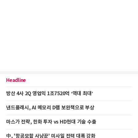
Headline
방산 4사 2Q 영업익 1조7520억 ‘역대 최대’
낸드플래시, AI 메모리 D램 보완책으로 부상
마스가 전략, 한화 투자 vs HD현대 기술 수출
中, '항공모함 사냥꾼' 미사일 전력 대폭 강화