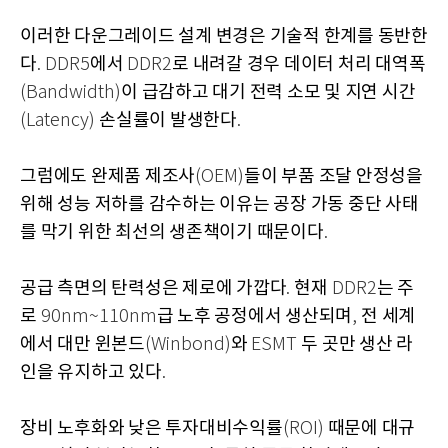
이러한 다운그레이드 설계 변경은 기술적 한계를 동반한
다
에서
로 내려갈 경우 데이터 처리 대역폭
. DDR5
DDR2
이 급감하고 대기 전력 소모 및 지연 시간
(Bandwidth)
손실률이 발생한다
(Latency)
.
그럼에도 완제품 제조사
들이 부품 조달 안정성을
(OEM)
위해 성능 저하를 감수하는 이유는 공장 가동 중단 사태
를 막기 위한 최선의 생존책이기 때문이다
.
공급 측면의 탄력성은 제로에 가깝다
현재
는 주
.
DDR2
로
급 노후 공정에서 생산되며
전 세계
90nm~110nm
,
에서 대만 윈본드
와
두 곳만 생산 라
(Winbond)
ESMT
인을 유지하고 있다
.
장비 노후화와 낮은 투자대비수익률
때문에 대규
(ROI)