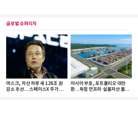
글로벌 슈퍼리치
머스크, 자산 하루 새 126조 원
아시아 부호, 포트폴리오 대전
감소 추산… 스페이스X 주가 하
환…독점 인프라·실물자산 몰린
락 때문
다