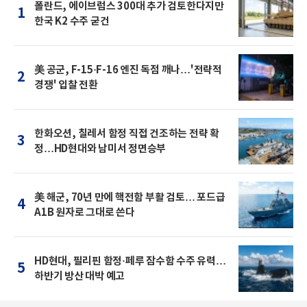
폴란드, 에이브럼스 300대 추가 검토한다지만
1
한국 K2 수주 굳건
美 공군, F-15·F-16 엔진 독점 깨나…'전략적
2
경쟁' 입찰 전환
한화오션, 칠레서 함정 직접 건조하는 전략 확
3
정…HD현대와 남미서 정면승부
美 해군, 70년 만에 핵전함 부활 검토… 포드급
4
A1B 원자로 그대로 쓴다
HD현대, 필리핀 함정·페루 잠수함 수주 유력…
5
하반기 방산 대박 예고