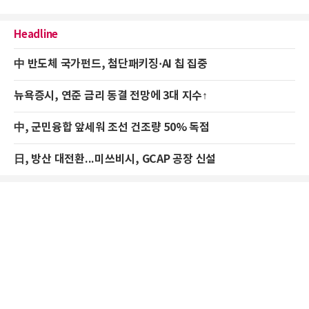
Headline
中 반도체 국가펀드, 첨단패키징·AI 칩 집중
뉴욕증시, 연준 금리 동결 전망에 3대 지수↑
中, 군민융합 앞세워 조선 건조량 50% 독점
日, 방산 대전환...미쓰비시, GCAP 공장 신설