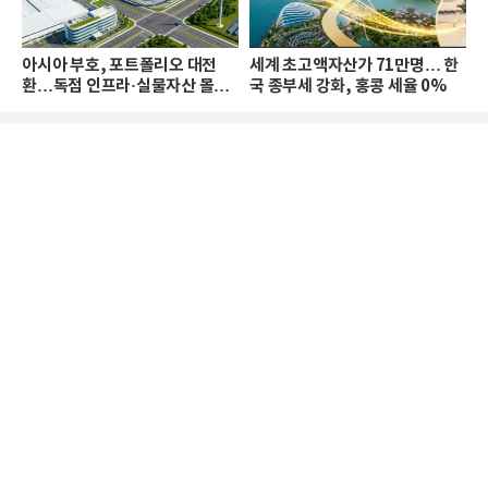
아시아 부호, 포트폴리오 대전
세계 초고액자산가 71만명… 한
환…독점 인프라·실물자산 몰린
국 종부세 강화, 홍콩 세율 0%
다