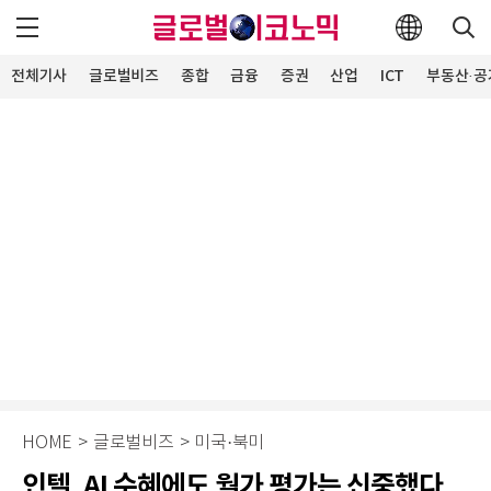
전체기사
글로벌비즈
종합
금융
증권
산업
ICT
부동산·공
HOME
>
글로벌비즈
>
미국·북미
인텔, AI 수혜에도 월가 평가는 신중했다