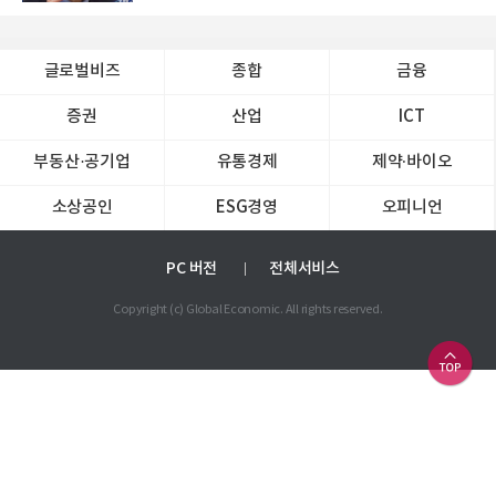
글로벌비즈
종합
금융
증권
산업
ICT
부동산·공기업
유통경제
제약∙바이오
소상공인
ESG경영
오피니언
PC 버전
전체서비스
Copyright (c) Global Economic. All rights reserved.