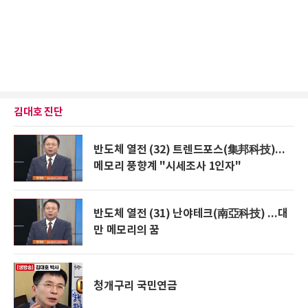
김대호 진단
반도체 열전 (32) 트렌드포스(集邦科技)...
메모리 풍향계 "시세조사 1인자"
반도체 열전 (31) 난야테크(南亞科技) ...대
만 메모리의 꿈
청개구리 국민연금