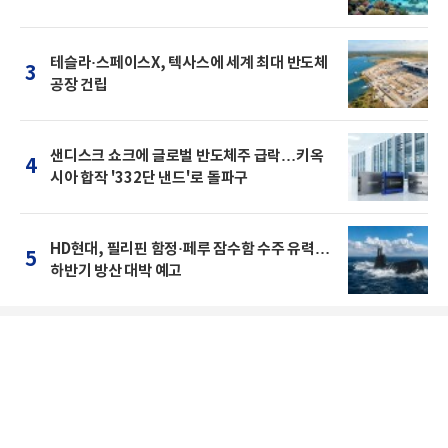
테슬라·스페이스X, 텍사스에 세계 최대 반도체
3
공장 건립
샌디스크 쇼크에 글로벌 반도체주 급락…키옥
4
시아 합작 '332단 낸드'로 돌파구
HD현대, 필리핀 함정·페루 잠수함 수주 유력…
5
하반기 방산 대박 예고