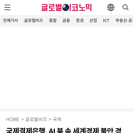
전체기사
글로벌비즈
종합
금융
증권
산업
ICT
부동산·공
HOME
>
글로벌비즈
>
국제
국제결제은행, AI 붐 속 세계경제 불안 경