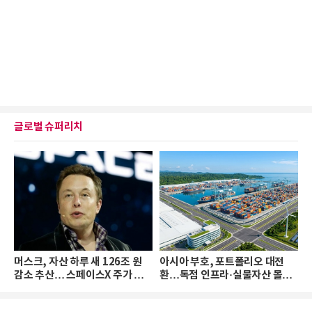
글로벌 슈퍼리치
머스크, 자산 하루 새 126조 원
아시아 부호, 포트폴리오 대전
감소 추산… 스페이스X 주가 하
환…독점 인프라·실물자산 몰린
락 때문
다