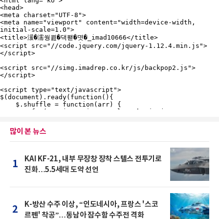
많이 본 뉴스
KAI KF-21, 내부 무장창 장착 스텔스 전투기로
1
진화…5.5세대 도약 선언
K-방산 수주 이상, “인도네시아, 프랑스 '스코
2
르펜' 착공”…동남아 잠수함 수주전 격화