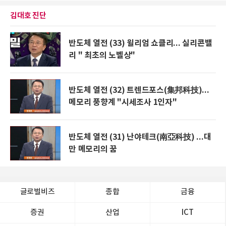
김대호 진단
반도체 열전 (33) 윌리엄 쇼클리... 실리콘밸
리 " 최초의 노벨상"
반도체 열전 (32) 트렌드포스(集邦科技)...
메모리 풍향계 "시세조사 1인자"
반도체 열전 (31) 난야테크(南亞科技) ...대
만 메모리의 꿈
글로벌비즈
종합
금융
증권
산업
ICT