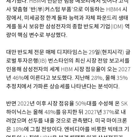
제기됐다
이 단순한 범용 메모리에서 벗어나 고객
. HBM
사 맞춤형
반
半
커스텀 부품
으로 이동하는
시
'
(
)
'
HBM4
장에서
미세공정 한계 돌파 능력과 자체 파운드리 생태
,
계를 동시 보유한 삼성전자의 종합 반도체 기업
역
(IDM)
량이 핵심 변수로 부상했다
.
대만 반도체 전문 매체 디지타임스는
일
현지시각
글
29
(
)
로벌 투자은행
번스타인의 최신 시장 전망 보고서를
(IB)
인용해 삼성전자의 세계
시장 점유율이 오는
HBM
2027
년
에 이른다고 보도했다
지난해
올해
46%
.
28%,
35%
추정치에서 가파른 상승세를 나타낸다는 분석이다
.
반면
년 이후 시장 점유율
대를 수성해 온
2022
50%
SK
하이닉스는 올해
를 유지한 뒤
년
로 내
48%
2027
37%
려앉으며 선두를 내줄 것으로 관측됐다
미국 마이크론
.
은
에 그칠 전망이다
엔비디아를 비롯한 빅테크 기
18%
.