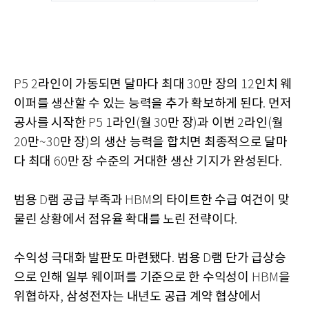
라인이 가동되면 달마다 최대
만 장의
인치 웨
P5 2
30
12
이퍼를 생산할 수 있는 능력을 추가 확보하게 된다
먼저
.
공사를 시작한
라인
월
만 장
과 이번
라인
월
P5 1
(
30
)
2
(
만
만 장
의 생산 능력을 합치면 최종적으로 달마
20
~30
)
다 최대
만 장 수준의 거대한 생산 기지가 완성된다
60
.
범용
램 공급 부족과
의 타이트한 수급 여건이 맞
D
HBM
물린 상황에서 점유율 확대를 노린 전략이다
.
수익성 극대화 발판도 마련됐다
범용
램 단가 급상승
.
D
으로 인해 일부 웨이퍼를 기준으로 한 수익성이
을
HBM
위협하자
삼성전자는 내년도 공급 계약 협상에서
,