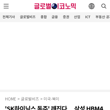
전체기사
글로벌비즈
종합
금융
증권
산업
ICT
부동산·공
HOME
>
글로벌비즈
>
미국·북미
'SK하이닉스 독주' 깨진다… 삼성 HBM4,