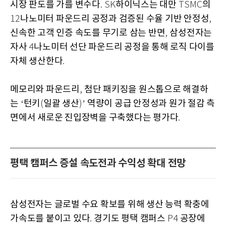
시장 판도를 가를 변수다
하이닉스는 대만
의
. SK
TSMC
나노미터 파운드리 공정과 검증된 수율 기반 안정성
12
,
신속한 고객 인증 속도를 무기로 삼는 반면
삼성전자는
,
자사
나노미터 선단 파운드리 공정을 통해 로직 다이를
4
자체 생산한다
.
메모리와 파운드리
첨단 패키징을 원스톱으로 해결하
,
는
턴키
일괄 생산
역량이 공급 안정성과 원가 절감 측
‘
(
)’
면에서 새로운 진입장벽을 구축했다는 평가다
.
평택 캠퍼스 증설 속도전과 수익성 확대 전망
삼성전자는 글로벌 수요 확보를 위해 생산 능력 확충에
가속도를 붙이고 있다
경기도 평택 캠퍼스
공장에
.
P4