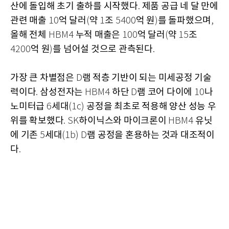
산에 돌입해 초기 출하를 시작했다
제품 공급 네 달 만에
.
관련 매출
억 달러
약
조
억 원
를 돌파했으며
10
(
1
5400
)
,
올해 전체
누적 매출은
억 달러
약
조
HBM4
100
(
15
억 원
를 넘어설 것으로 관측된다
4200
)
.
가장 큰 차별점은
램 적층 기반이 되는 미세공정 기술
D
력이다
삼성전자는
하단
램 코어 다이에
나
.
HBM4
D
10
노미터급
세대
공정을 최초로 적용해 양산 성능 우
6
(1c)
위를 확보했다
하이닉스와 마이크론이
유닛
. SK
HBM4
에 기존
세대
램 공정을 혼용하는 것과 대조적이
5
(1b) D
다
.