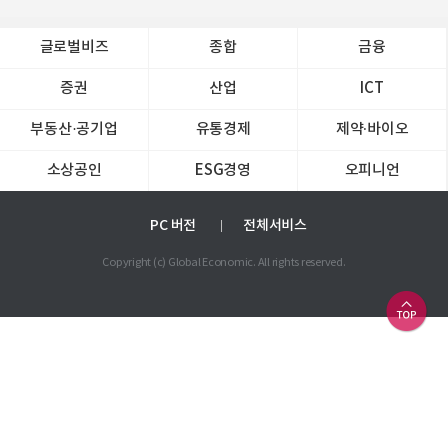
글로벌비즈
종합
금융
증권
산업
ICT
부동산·공기업
유통경제
제약∙바이오
소상공인
ESG경영
오피니언
PC 버전
전체서비스
Copyright (c) Global Economic. All rights reserved.