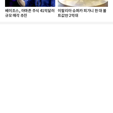
베이조스, 아마존 주식 41억달러
이탈리아 슈퍼카 피가니 한 대 볼
규모 매각 추진
트값만 2억대