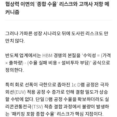
협상력 이면의
종합 수율
리스크와 고객사 저항 메
'
'
커니즘
그러나 가파른 성장 시나리오 뒤에 도사린 리스크도 만
만치 않다
.
반도체 업계에서는
경쟁의 본질을
수익성
가격
HBM
'
= (
출하량
수율 실패 비용
설비투자 부담
공식으로
×
) - (
+
)'
정의한다
.
특히 회로 선폭이 극한으로 좁아진
램 공정은 극자
1c D
외선
적용 공정 수 증가로 인해 결함 밀도가 상승
(EUV)
할 수밖에 없다
단일
램 공정 수율을 확보하더라도 실
.
D
리콘관통전극
적층 결합 과정에서 불량이 발생하
(TSV)
는
패키징 포함 종합 수율
리스크가 핵심 지점이다
'
'
.