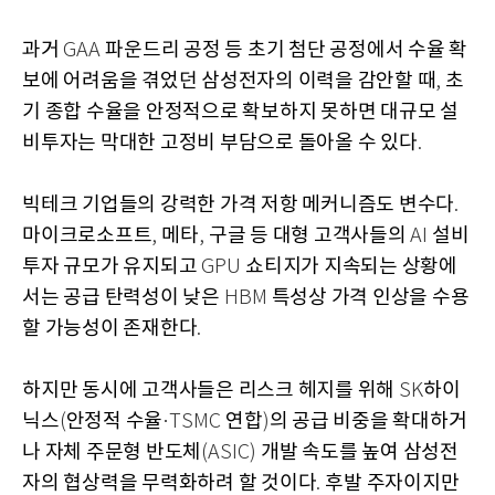
과거
파운드리 공정 등 초기 첨단 공정에서 수율 확
GAA
보에 어려움을 겪었던 삼성전자의 이력을 감안할 때
초
,
기 종합 수율을 안정적으로 확보하지 못하면 대규모 설
비투자는 막대한 고정비 부담으로 돌아올 수 있다
.
빅테크 기업들의 강력한 가격 저항 메커니즘도 변수다
.
마이크로소프트
메타
구글 등 대형 고객사들의
설비
,
,
AI
투자 규모가 유지되고
쇼티지가 지속되는 상황에
GPU
서는 공급 탄력성이 낮은
특성상 가격 인상을 수용
HBM
할 가능성이 존재한다
.
하지만 동시에 고객사들은 리스크 헤지를 위해
하이
SK
닉스
안정적 수율
연합
의 공급 비중을 확대하거
(
·TSMC
)
나 자체 주문형 반도체
개발 속도를 높여 삼성전
(ASIC)
자의 협상력을 무력화하려 할 것이다
후발 주자이지만
.