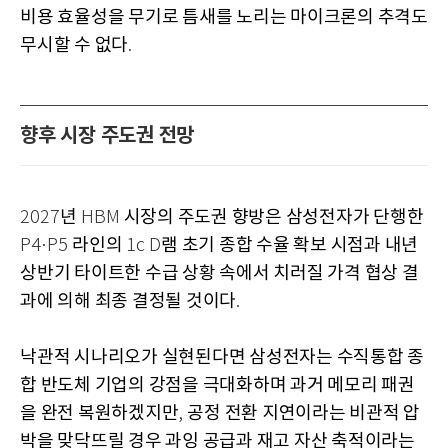
비용 효율성을 무기로 틈새를 노리는 마이크론의 추격도
무시할 수 없다
.
향후 시장 주도권 전망
년
시장의 주도권 향방은 삼성전자가 단행한
2027
HBM
라인의
램 초기 종합 수율 확보 시점과 내년
P4·P5
1c D
상반기 타이트한 수급 상황 속에서 치러질 가격 협상 결
과에 의해 최종 결정될 것이다
.
낙관적 시나리오가 실현된다면 삼성전자는 수직통합 종
합 반도체 기업의 강점을 극대화하며 과거 메모리 패권
을 완전 복원하겠지만
공정 전환 지연이라는 비관적 압
,
박을 맞닥뜨릴 경우 과잉 공급과 재고 자산 축적이라는