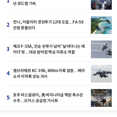
1
년 로드맵 가속
인니, 이탈리아 경전투기 12대 도입…FA-50
2
안방 흔들린다
체코 F-35A, 단순 전투기 넘어 '날아다니는 레
3
이더'로…대공 방어망 핵심 지휘소 역할
엠브라에르 KC-390, 600m 이륙 입증…에어
4
쇼서 이착륙 성능 과시
호주 비스알로이, 美 버지니아급 핵잠 특수강
5
수주…오커스 공급망 가시화