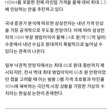
를 포함한 전체 라인업 가격을 올해 대비 최대
HBM4
2.5
배 인상하는 안을 추진하고 있다
.
국내 증권가 분석에 따르면 삼성전자는 내년 가격 인상
을 가장 공격적으로 주도할 전망이다
이에 따라 삼성전
.
자의
부문 영업이익이 올해
조 원
약
억 달러
HBM
14
(
91
)
수준에서 내년 수십조 원대까지 폭발적으로 늘어날 수
있다는 관측이 나온다
.
일부 낙관적 전망치에서는 최대
조 원대 중반까지 제
80
시되지만
전사 역대 최대 영업이익이
조 원 안팎이었
,
60
던 점을 고려할 때 이는 범용
램 가격 초호황과 마진율
D
에 육박하는 극단적 시장 상황을 가정한 가상의 수
90%
치라는 현실성 논란이 존재한다
.