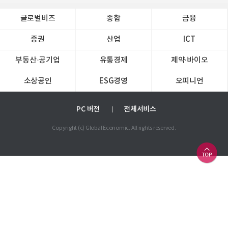
글로벌비즈
종합
금융
증권
산업
ICT
부동산·공기업
유통경제
제약∙바이오
소상공인
ESG경영
오피니언
PC 버전
전체서비스
Copyright (c) Global Economic. All rights reserved.