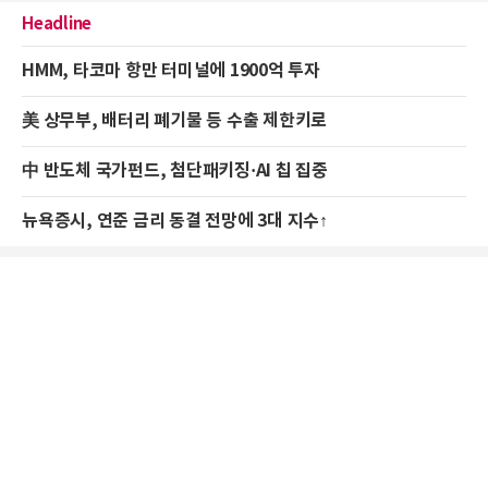
Headline
HMM, 타코마 항만 터미널에 1900억 투자
美 상무부, 배터리 폐기물 등 수출 제한키로
中 반도체 국가펀드, 첨단패키징·AI 칩 집중
뉴욕증시, 연준 금리 동결 전망에 3대 지수↑