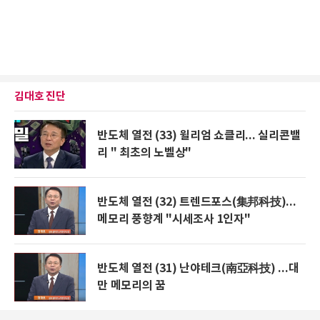
김대호 진단
반도체 열전 (33) 윌리엄 쇼클리... 실리콘밸
리 " 최초의 노벨상"
반도체 열전 (32) 트렌드포스(集邦科技)...
메모리 풍향계 "시세조사 1인자"
반도체 열전 (31) 난야테크(南亞科技) ...대
만 메모리의 꿈