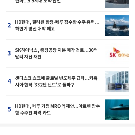
진화…5.5세대 도약 선언
HD현대, 필리핀 함정·페루 잠수함 수주 유력…
2
하반기 방산 대박 예고
SK하이닉스, 충칭공장 지분 매각 검토…30억
3
달러 자산 재편
샌디스크 쇼크에 글로벌 반도체주 급락…키옥
4
시아 합작 '332단 낸드'로 돌파구
HD현대, 페루 거점 MRO 역제안…아르헨 잠수
5
함 수주전 파격 카드