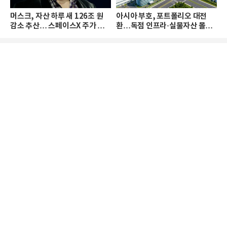
머스크, 자산 하루 새 126조 원
아시아 부호, 포트폴리오 대전
감소 추산… 스페이스X 주가 하
환…독점 인프라·실물자산 몰린
락 때문
다