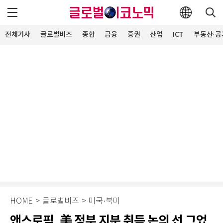
전체기사
글로벌비즈
종합
금융
증권
산업
ICT
부동산·공
HOME
>
글로벌비즈
>
미국·북미
앤스로픽, 美 정부 지분 취득 논의 선 그었