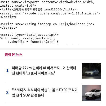
많이 본 뉴스
리터당 22km 연비에 AI 비서까지...더 완벽해
1
진 현대차 '그랜저 하이브리드'
"스웨디시 럭셔리의 역습"...볼보 EX90 프리미
2
엄 전기 SUV 판 흔든다