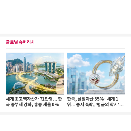
글로벌 슈퍼리치
세계 초고액자산가 71만명… 한
한국, 실질자산 55%↑ 세계 1
국 종부세 강화, 홍콩 세율 0%
위… 증시 폭락, ‘평균의 착시’와
부의 유동성 위기