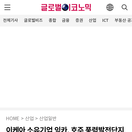
전체기사
글로벌비즈
종합
금융
증권
산업
ICT
부동산·공
HOME
>
산업
>
산업일반
이케아 소유기업 잉카, 호주 풍력발전단지