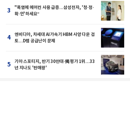
"폭염에 에어컨 사용 급증…삼성전자, '청·정·
3
확·인'하세요”
엔비디아, 차세대 AI가속기 HBM 사양 다운 검
4
토…D램 공급난이 문제
기아 스포티지, 반기 30만대·獨 평가 1위…33
5
년 지나도 '판매왕'