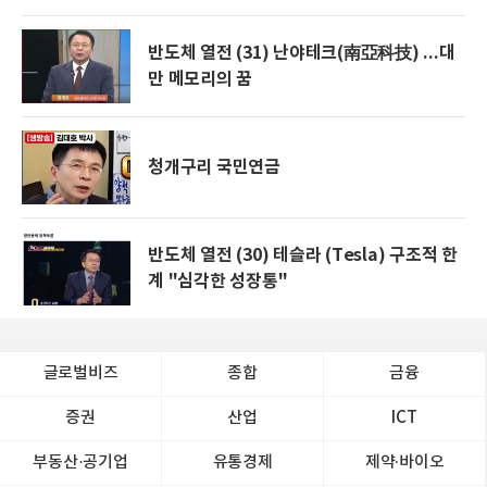
반도체 열전 (31) 난야테크(南亞科技) ...대
만 메모리의 꿈
청개구리 국민연금
반도체 열전 (30) 테슬라 (Tesla) 구조적 한
계 "심각한 성장통"
글로벌비즈
종합
금융
증권
산업
ICT
부동산·공기업
유통경제
제약∙바이오