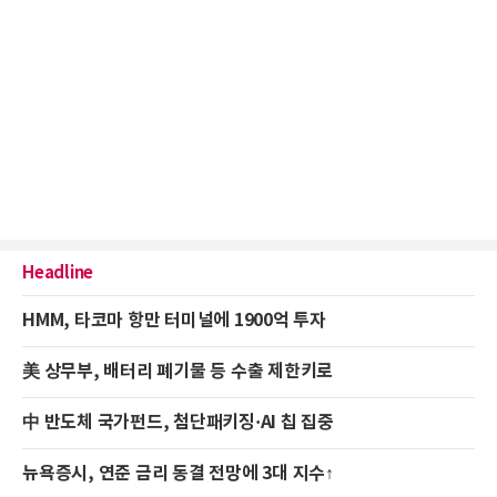
Headline
HMM, 타코마 항만 터미널에 1900억 투자
美 상무부, 배터리 폐기물 등 수출 제한키로
中 반도체 국가펀드, 첨단패키징·AI 칩 집중
뉴욕증시, 연준 금리 동결 전망에 3대 지수↑