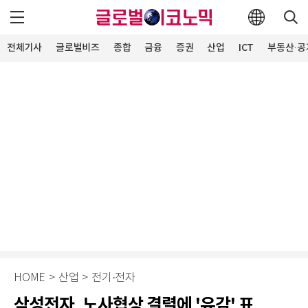
전체기사
글로벌비즈
종합
금융
증권
산업
ICT
부동산·공
HOME
>
산업
>
전기·전자
삼성전자, 노사협상 결렬에 '유감' 표