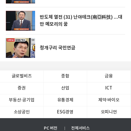
반도체 열전 (31) 난야테크(南亞科技) ...대
만 메모리의 꿈
청개구리 국민연금
글로벌비즈
종합
금융
증권
산업
ICT
부동산·공기업
유통경제
제약∙바이오
소상공인
ESG경영
오피니언
PC 버전
전체서비스