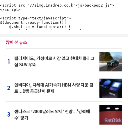
많이 본 뉴스
팰리세이드, 가성비로 시장 열고 현대차 플래그
1
십 SUV 우뚝
엔비디아, 차세대 AI가속기 HBM 사양 다운 검
2
토…D램 공급난이 문제
샌디스크 ‘2000달러도 약세’ 전망…'강력매
3
수' 평가