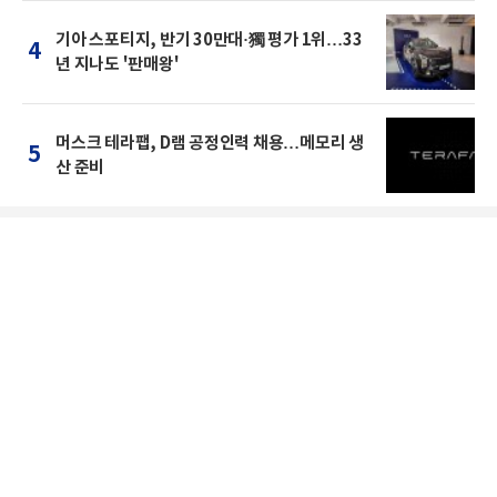
기아 스포티지, 반기 30만대·獨 평가 1위…33
4
년 지나도 '판매왕'
머스크 테라팹, D램 공정인력 채용…메모리 생
5
산 준비