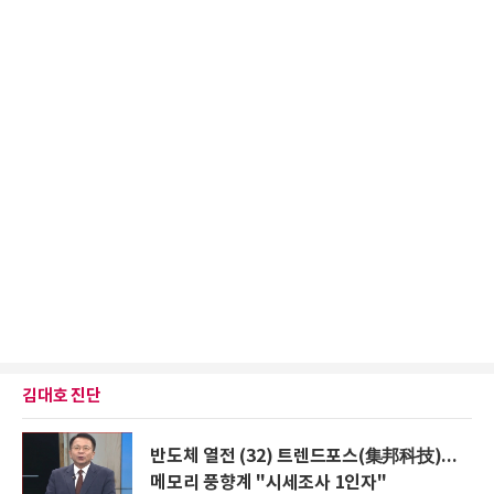
김대호 진단
반도체 열전 (32) 트렌드포스(集邦科技)...
메모리 풍향계 "시세조사 1인자"