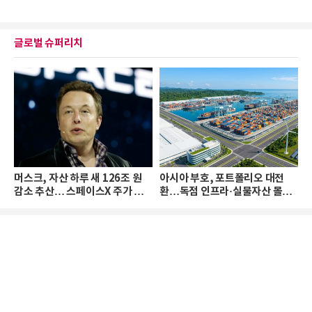
글로벌 슈퍼리치
머스크, 자산 하루 새 126조 원
아시아 부호, 포트폴리오 대전
감소 추산… 스페이스X 주가 하
환…독점 인프라·실물자산 몰린
락 때문
다