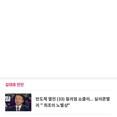
김대호 진단
반도체 열전 (33) 윌리엄 쇼클리... 실리콘밸
리 " 최초의 노벨상"