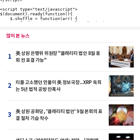
많이 본 뉴스
美 상원 은행위 위원장 "클래리티 법안 8월 휴
1
회 전 표결 가능"
리플 고소했던 인물이 美 정보국장...XRP 옥죄
2
는 5년 법적 공방 잔혹사
美 상원 공화당, '클래리티 법안' 9월 본회의 표
3
결 절차 기습 착수