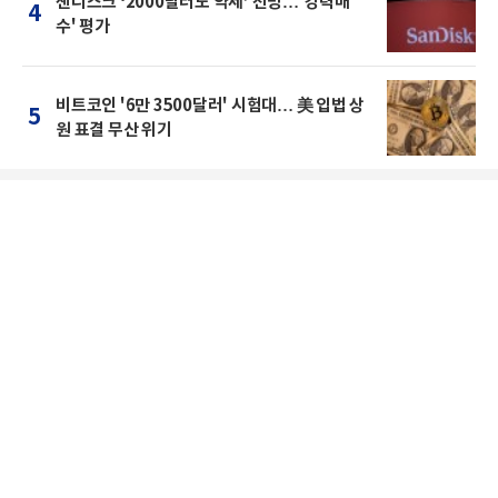
샌디스크 ‘2000달러도 약세’ 전망…'강력매
4
수' 평가
비트코인 '6만 3500달러' 시험대… 美 입법 상
5
원 표결 무산 위기