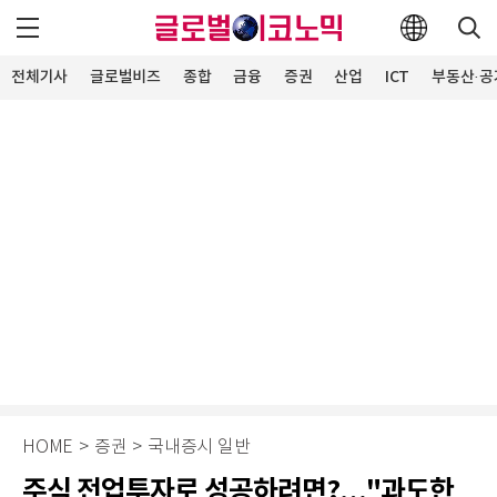
전체기사
글로벌비즈
종합
금융
증권
산업
ICT
부동산·공
HOME
>
증권
>
국내증시 일반
주식 전업투자로 성공하려면?…"과도한