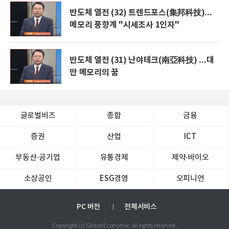
반도체 열전 (32) 트렌드포스(集邦科技)...
메모리 풍향계 "시세조사 1인자"
반도체 열전 (31) 난야테크(南亞科技) ...대
만 메모리의 꿈
글로벌비즈
종합
금융
증권
산업
ICT
부동산·공기업
유통경제
제약∙바이오
소상공인
ESG경영
오피니언
PC 버전
전체서비스
Copyright (c) Global Economic. All rights reserved.