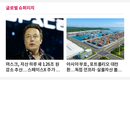
글로벌 슈퍼리치
머스크, 자산 하루 새 126조 원
아시아 부호, 포트폴리오 대전
감소 추산… 스페이스X 주가 하
환…독점 인프라·실물자산 몰린
락 때문
다