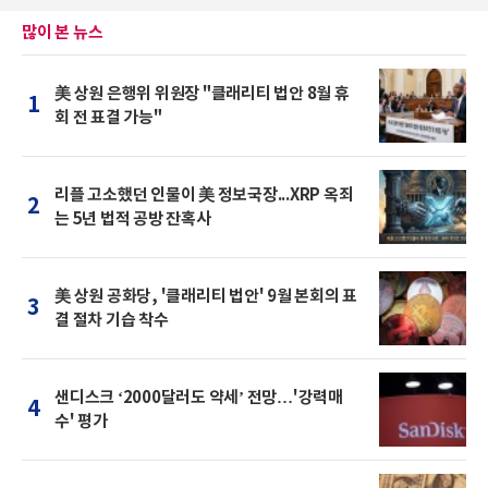
많이 본 뉴스
美 상원 은행위 위원장 "클래리티 법안 8월 휴
1
회 전 표결 가능"
리플 고소했던 인물이 美 정보국장...XRP 옥죄
2
는 5년 법적 공방 잔혹사
美 상원 공화당, '클래리티 법안' 9월 본회의 표
3
결 절차 기습 착수
샌디스크 ‘2000달러도 약세’ 전망…'강력매
4
수' 평가