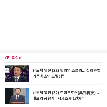
김대호 진단
반도체 열전 (33) 윌리엄 쇼클리... 실리콘밸
리 " 최초의 노벨상"
반도체 열전 (32) 트렌드포스(集邦科技)...
메모리 풍향계 "시세조사 1인자"