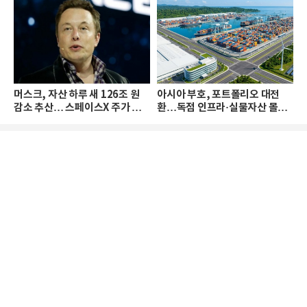
머스크, 자산 하루 새 126조 원
아시아 부호, 포트폴리오 대전
감소 추산… 스페이스X 주가 하
환…독점 인프라·실물자산 몰린
락 때문
다