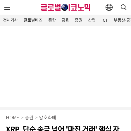
전체기사
글로벌비즈
종합
금융
증권
산업
ICT
부동산·공
HOME
>
증권
>
암호화폐
XRP, 단순 송금 넘어 '마진 거래' 핵심 자