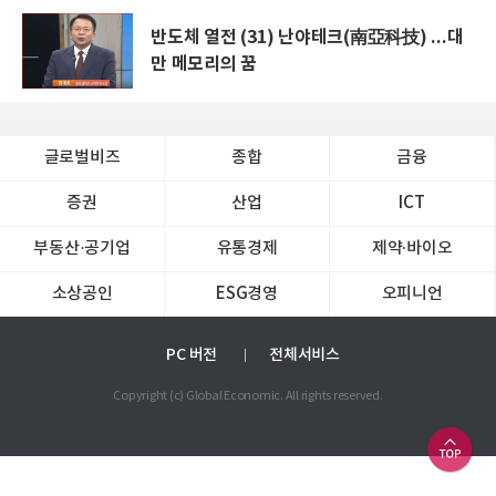
반도체 열전 (31) 난야테크(南亞科技) ...대
만 메모리의 꿈
글로벌비즈
종합
금융
증권
산업
ICT
부동산·공기업
유통경제
제약∙바이오
소상공인
ESG경영
오피니언
PC 버전
전체서비스
Copyright (c) Global Economic. All rights reserved.