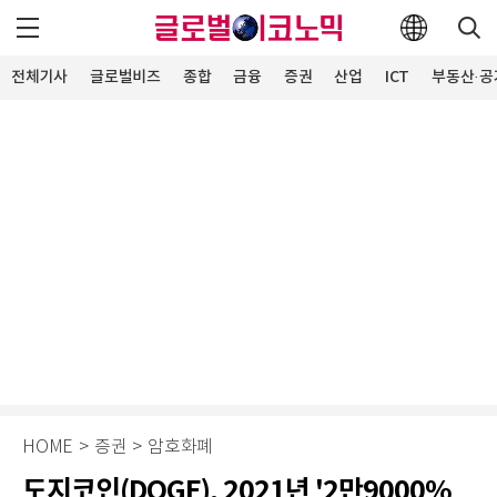
전체기사
글로벌비즈
종합
금융
증권
산업
ICT
부동산·공
HOME
>
증권
>
암호화폐
도지코인(DOGE), 2021년 '2만9000%