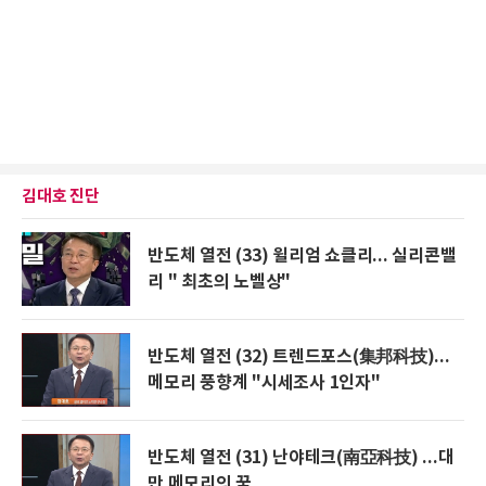
김대호 진단
반도체 열전 (33) 윌리엄 쇼클리... 실리콘밸
리 " 최초의 노벨상"
반도체 열전 (32) 트렌드포스(集邦科技)...
메모리 풍향계 "시세조사 1인자"
반도체 열전 (31) 난야테크(南亞科技) ...대
만 메모리의 꿈