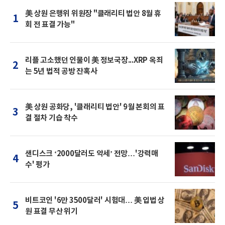
美 상원 은행위 위원장 "클래리티 법안 8월 휴
1
회 전 표결 가능"
리플 고소했던 인물이 美 정보국장...XRP 옥죄
2
는 5년 법적 공방 잔혹사
美 상원 공화당, '클래리티 법안' 9월 본회의 표
3
결 절차 기습 착수
샌디스크 ‘2000달러도 약세’ 전망…'강력매
4
수' 평가
비트코인 '6만 3500달러' 시험대… 美 입법 상
5
원 표결 무산 위기