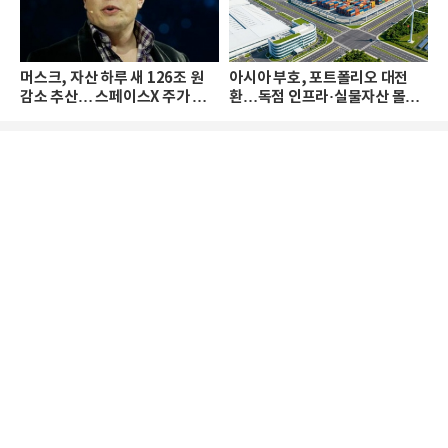
머스크, 자산 하루 새 126조 원
아시아 부호, 포트폴리오 대전
감소 추산… 스페이스X 주가 하
환…독점 인프라·실물자산 몰린
락 때문
다