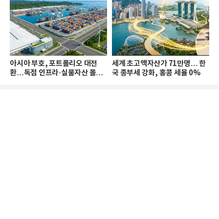
아시아 부호, 포트폴리오 대전
세계 초고액자산가 71만명… 한
환…독점 인프라·실물자산 몰린
국 종부세 강화, 홍콩 세율 0%
다