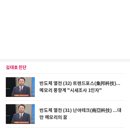
김대호 진단
반도체 열전 (32) 트렌드포스(集邦科技)...
메모리 풍향계 "시세조사 1인자"
반도체 열전 (31) 난야테크(南亞科技) ...대
만 메모리의 꿈