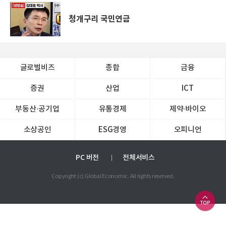
청개구리 국민연금
글로벌비즈
종합
금융
증권
산업
ICT
부동산·공기업
유통경제
제약∙바이오
소상공인
ESG경영
오피니언
PC 버전
전체서비스
Copyright (c) Global Economic. All rights reserved.