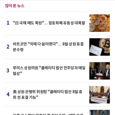
많이 본 뉴스
1
"日 국채 매도 폭탄"… 암호화폐 유동성 대폭발
비트코인 "악재 다 쏟아졌다"… 8월 상원 표결
2
분수령
루미스 상원의원 "클래리티 법안 민주당과 매일
3
협상"
美 상원 은행위 위원장 "클래리티 법안 8월 휴
4
회 전 표결 가능"