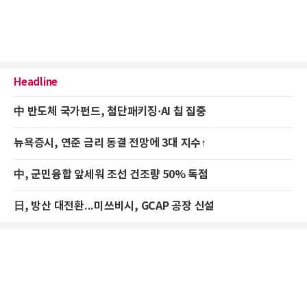
Headline
中 반도체 국가펀드, 첨단패키징·AI 칩 집중
뉴욕증시, 연준 금리 동결 전망에 3대 지수↑
中, 군민융합 앞세워 조선 건조량 50% 독점
日, 방산 대전환...미쓰비시, GCAP 공장 신설