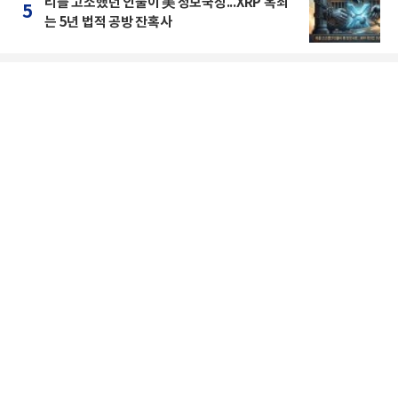
리플 고소했던 인물이 美 정보국장...XRP 옥죄
5
는 5년 법적 공방 잔혹사