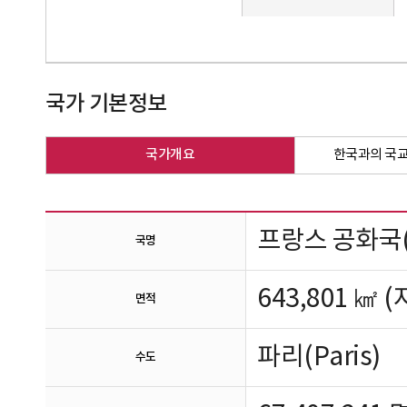
국가 기본정보
국가개요
한국과의 국교
프랑스 공화국(La 
국명
643,801
㎢
(
면적
파리(Paris)
수도