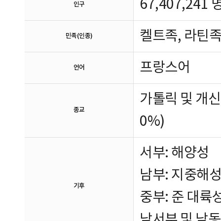
67,407,241
인구
켈트족, 라틴족
민족(인종)
프랑스어
언어
가톨릭 및 개신교
종교
0%)
서부: 해양성
남부: 지중해
기후
중부: 준 대륙
남서부 및 남동