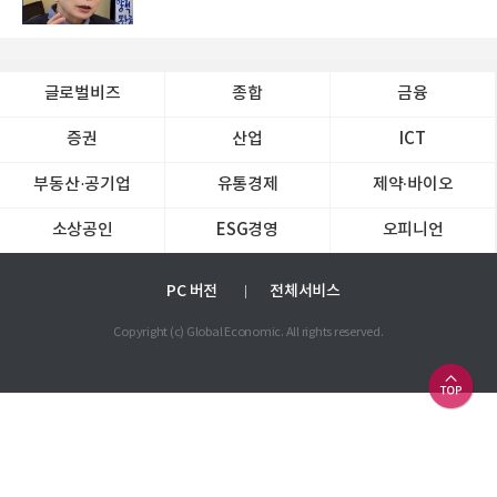
글로벌비즈
종합
금융
증권
산업
ICT
부동산·공기업
유통경제
제약∙바이오
소상공인
ESG경영
오피니언
PC 버전
전체서비스
Copyright (c) Global Economic. All rights reserved.