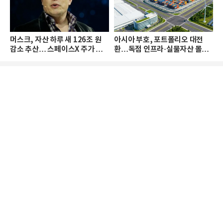
머스크, 자산 하루 새 126조 원
아시아 부호, 포트폴리오 대전
감소 추산… 스페이스X 주가 하
환…독점 인프라·실물자산 몰린
락 때문
다