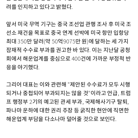
려를 인지하고 있다고 밝혔다
.
앞서 미국 무역 기구는 중국 조선업 관행 조사 후 미국 조
선소 재건을 목표로 중국 연계 선박에 미국 항만 입항당
최대
만 달러
약
억
만 원
에 달하는 세 가지
350
(
50
9075
)
잠재적 수수료 부과를 권고한 바 있다
이는 지난달 공청
.
회에서 해운업계를 중심으로
건에 가까운 부정적 반
400
응을 야기했다
.
그리어 대표는 이와 관련해
제안된 수수료가 모두 시행
"
되거나 중첩되어 부과되지는 않을 것
이라고 언급
트럼
"
,
프 행정부
기의 예고된 관세 부과
국제해사기구 탈퇴
2
,
,
파나마 운하에 대한 권리 주장 등 굵직한 현안에 직면한
해운업계 부담을 다소나마 덜어줄 것으로 보인다
.