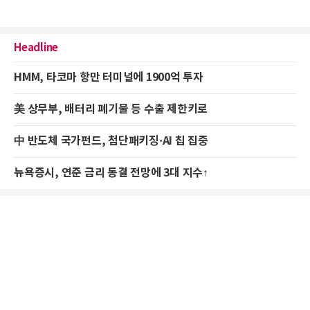
Headline
HMM, 타코마 항만 터미널에 1900억 투자
美 상무부, 배터리 폐기물 등 수출 제한키로
中 반도체 국가펀드, 첨단패키징·AI 칩 집중
뉴욕증시, 연준 금리 동결 전망에 3대 지수↑