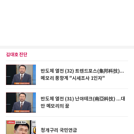
김대호 진단
반도체 열전 (32) 트렌드포스(集邦科技)...
메모리 풍향계 "시세조사 1인자"
반도체 열전 (31) 난야테크(南亞科技) ...대
만 메모리의 꿈
청개구리 국민연금