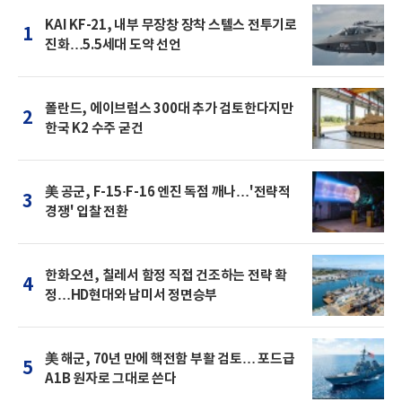
KAI KF-21, 내부 무장창 장착 스텔스 전투기로
1
진화…5.5세대 도약 선언
폴란드, 에이브럼스 300대 추가 검토한다지만
2
한국 K2 수주 굳건
美 공군, F-15·F-16 엔진 독점 깨나…'전략적
3
경쟁' 입찰 전환
한화오션, 칠레서 함정 직접 건조하는 전략 확
4
정…HD현대와 남미서 정면승부
美 해군, 70년 만에 핵전함 부활 검토… 포드급
5
A1B 원자로 그대로 쓴다