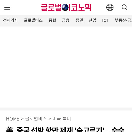
전체기사
글로벌비즈
종합
금융
증권
산업
ICT
부동산·공
HOME
>
글로벌비즈
>
미국·북미
美, 중국 선박 항만 제재 '숨고르기'...수수