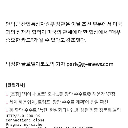
안덕근 산업통상자원부 장관은 이날 조선 부문에서 미국
과의 잠재적 협력이 미국의 관세에 대한 협상에서
매우
"
중요한 카드
가 될 수 있다고 강조했다
"
.
박정한 글로벌이코노믹 기자 park@g-enews.com
[관련기사]
[초점] '차이나 쇼크' 오나...美 항만 수수료發 해운가 '긴장'
세계 해운업계, 트럼프 '항만 수수료 계획'에 반발 확산
美 항만 수수료 '폭탄' 현실화되나?...워싱턴 최종 청문회 돌입