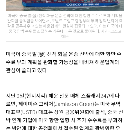
미국이 중국 발(發) 선적 화물 운송 선박에 대한 항만 수수료 부과 계획을
완화할 움직임을 보이면서, 도널드 트럼프 행정부의 무역 정책 변화에 촉
각을 곤두세우고 있는 해운업계의 관심이 집중되고 있다. 이는 미국이 대
중국 압박 수위를 조절하는 가운데 나온 것으로 풀이된다. 사진=코스코
해운
미국이 중국 발
發
선적 화물 운송 선박에 대한 항만 수
(
)
수료 부과 계획을 완화할 가능성을 내비쳐 해운업계의
관심이 쏠리고 있다
.
지난
일
현지시각
해운 전문 매체 스플래시
에 따
9
(
)
247
르면
제이미슨 그리어
는 미국 무역
,
(Jamieson Greer)
대표부
대표는 상원 금융위원회에 출석
중국 선
(USTR)
,
박 연계 기업에 미국 항만 입항 시 추가 수수료를 부과하
는 방안에 대한 공청회에서 접수된 업계의 광범위한 우