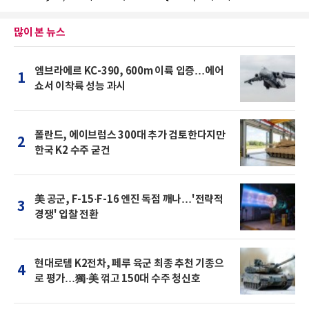
많이 본 뉴스
엠브라에르 KC-390, 600m 이륙 입증…에어
1
쇼서 이착륙 성능 과시
폴란드, 에이브럼스 300대 추가 검토한다지만
2
한국 K2 수주 굳건
美 공군, F-15·F-16 엔진 독점 깨나…'전략적
3
경쟁' 입찰 전환
현대로템 K2전차, 페루 육군 최종 추천 기종으
4
로 평가…獨·美 꺾고 150대 수주 청신호