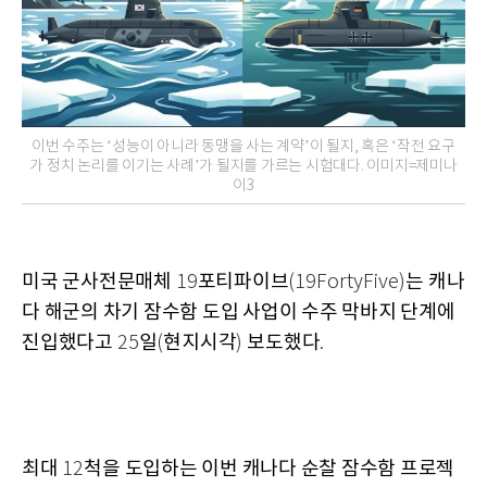
이번 수주는 ‘성능이 아니라 동맹을 사는 계약’이 될지, 혹은 ‘작전 요구
가 정치 논리를 이기는 사례’가 될지를 가르는 시험대다. 이미지=제미나
이3
미국 군사전문매체
포티파이브
는 캐나
19
(19FortyFive)
다 해군의 차기 잠수함 도입 사업이 수주 막바지 단계에
진입했다고
일
현지시각
보도했다
25
(
)
.
최대
척을 도입하는 이번 캐나다 순찰 잠수함 프로젝
12