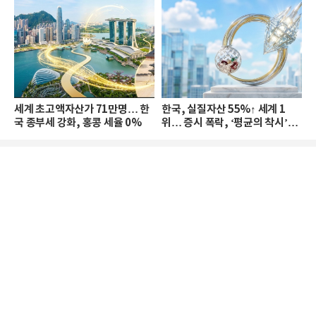
세계 초고액자산가 71만명… 한
한국, 실질자산 55%↑ 세계 1
국 종부세 강화, 홍콩 세율 0%
위… 증시 폭락, ‘평균의 착시’와
부의 유동성 위기