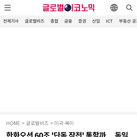
전체기사
글로벌비즈
종합
금융
증권
산업
ICT
부동산·공
HOME
>
글로벌비즈
>
미국·북미
한화오션 60조 '단독 작전' 통할까… 독일,