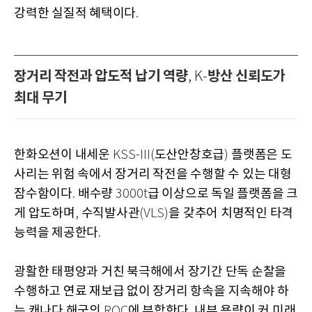
강력한 실질적 혜택이다
.
장거리 작전과 압도적 납기 역량
방산 신뢰도가
, K-
최대 무기
한화오션이 내세운
도산안창호급
플랫폼은 도
KSS-III(
)
사리는 위험 속에서 장거리 작전을 수행할 수 있는 대형
잠수함이다
배수량
급 이상으로 독일 플랫폼을 크
.
3000t
게 압도하며
수직발사관
을 갖추어 치명적인 타격
,
(VLS)
능력을 제공한다
.
광활한 태평양과 거친 북극해에서 장기간 단독 순찰을
수행하고 연료 재보급 없이 장거리 항속을 지속해야 하
는 캐나다 해군의
에 부합한다
내부 용량이 커 미래
ROC
.