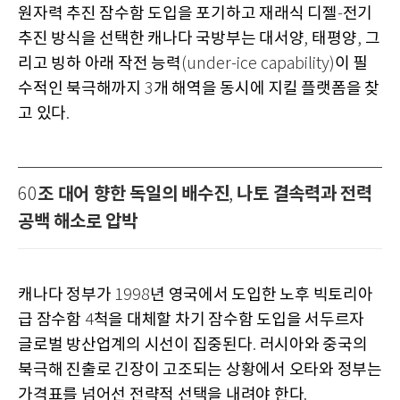
원자력 추진 잠수함 도입을 포기하고 재래식 디젤
전기
-
추진 방식을 선택한 캐나다 국방부는 대서양
태평양
그
,
,
리고 빙하 아래 작전 능력
이 필
(under-ice capability)
수적인 북극해까지
개 해역을 동시에 지킬 플랫폼을 찾
3
고 있다
.
조 대어 향한 독일의 배수진
나토 결속력과 전력
60
,
공백 해소로 압박
캐나다 정부가
년 영국에서 도입한 노후 빅토리아
1998
급 잠수함
척을 대체할 차기 잠수함 도입을 서두르자
4
글로벌 방산업계의 시선이 집중된다
러시아와 중국의
.
북극해 진출로 긴장이 고조되는 상황에서 오타와 정부는
가격표를 넘어선 전략적 선택을 내려야 한다
.