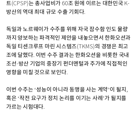
트
는 총사업비가
조 원에 이르는 대한민국
(CPSP)
60
K-
방산의 역대 최대 규모 수출 기회다
.
독일과 노르웨이가 수주를 위해 자국 잠수함 인도 물량
까지 양보하는 파격적인 제안을 내놓으면서 한화오션과
독일 티센크루프 마린 시스템즈
의 경쟁은 최고
(TKMS)
조에 달했다
이번 수주 결과는 한화오션을 비롯한 국내
.
조선
방산 기업의 중장기 펀더멘털과 주가에 직접적인
·
영향을 미칠 것으로 보인다
.
이번 수주는
성능이 아니라 동맹을 사는 계약
이 될지
‘
’
,
혹은
작전 요구가 정치 논리를 이기는 사례
가 될지를
‘
’
가르는 시험대다
.