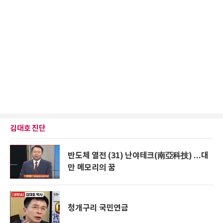
김대호 진단
반도체 열전 (31) 난야테크(南亞科技) ...대
만 메모리의 꿈
청개구리 국민연금