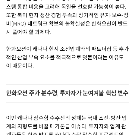
스템 통합 비용을 고려해 독일을 선호할 가능성이 높다
.
또한 북미 현지 생산 경험 부족과 장기적인 유지
보수
정
·
·
비
네트워크 확보의 불확실성은 한화오션이 반드
(MRO)
시 풀어야 할 과제다
.
한화오션이 캐나다 현지 조선업계와의 파트너십 등 추가
적인 산업 부속 요소를 적극적으로 덧붙이려는 이유도
이 때문이다
.
한화오션 주가 분수령
투자자가 눈여겨볼 핵심 변수
,
이번 캐나다 잠수함 수주전의 성패는 국내 조선
방산 업
·
계의 지형도를 바꿀 메가톤급 이슈다
투자자와 업계 관
.