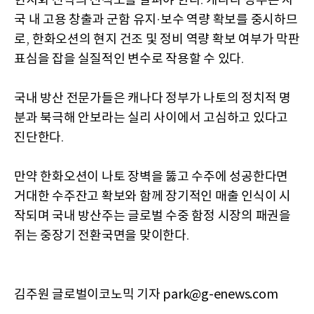
현지화 전략의 진척도를 살펴야 한다
캐나다 정부는 자
.
국 내 고용 창출과 군함 유지
보수 역량 확보를 중시하므
·
로
한화오션의 현지 건조 및 정비 역량 확보 여부가 막판
,
표심을 잡을 실질적인 변수로 작용할 수 있다
.
국내 방산 전문가들은 캐나다 정부가 나토의 정치적 명
분과 북극해 안보라는 실리 사이에서 고심하고 있다고
진단한다
.
만약 한화오션이 나토 장벽을 뚫고 수주에 성공한다면
거대한 수주잔고 확보와 함께 장기적인 매출 인식이 시
작되며 국내 방산주는 글로벌 수중 함정 시장의 패권을
쥐는 중장기 전환국면을 맞이한다
.
김주원 글로벌이코노믹 기자 park@g-enews.com