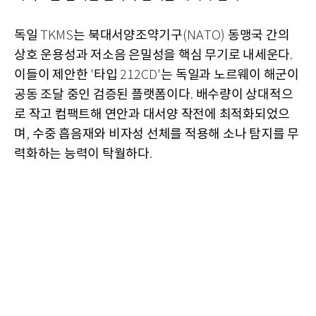
독일
는 북대서양조약기구
동맹국 간의
TKMS
(NATO)
상호 운용성과 저소음 은밀성을 핵심 무기로 내세운다
.
이들이 제안한
타입
는 독일과 노르웨이 해군이
'
212CD'
공동 조달 중인 검증된 플랫폼이다
배수량이 상대적으
.
로 작고 컴팩트해 연안과 대서양 작전에 최적화되었으
며
수중 흡음재와 비자성 선체를 적용해 소나 탐지를 무
,
력화하는 능력이 탁월하다
.