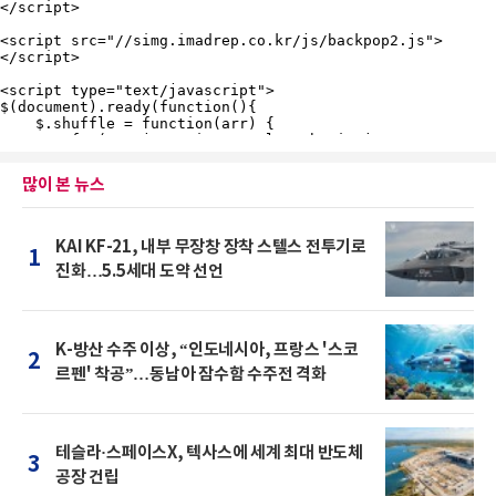
많이 본 뉴스
KAI KF-21, 내부 무장창 장착 스텔스 전투기로
1
진화…5.5세대 도약 선언
K-방산 수주 이상, “인도네시아, 프랑스 '스코
2
르펜' 착공”…동남아 잠수함 수주전 격화
테슬라·스페이스X, 텍사스에 세계 최대 반도체
3
공장 건립