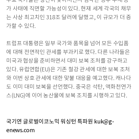
주요 국가들은 생산이 낮아지면서 심각한 정부 부채 증
가 사태에 직면할 가능성이 있다. 현재 세계 각국의 채무
는 사상 최고치인 318조 달러에 달했고, 이 규모가 더 증
가할 수 있다.
트럼프 대통령은
일부 국가와 품목을 넘어 모든 수입품
에 대해 전면적인 관세를 부과키로
했다. 다른 나라들은
미국과 협상을 준비하면서 대미 보복 조처를 강구하고
있다.
유럽연합
(EU)
은 기존 철강 관세에 대한 보복 조
처
와 이번
상호 관세에 대한 맞
불 대응을 예고했다.
캐나다
도
이미 대미 보복을 선언했다.
중국은 석탄, 액화천연가
스(LNG)에
이어
농산물에 보복 조치를 시행하고 있다.
국기연 글로벌이코노믹 워싱턴 특파원 kuk@g-
enews.com