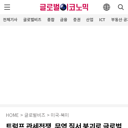
전체기사
글로벌비즈
종합
금융
증권
산업
ICT
부동산·공
HOME
>
글로벌비즈
>
미국·북미
트럼프 관세전쟁, 무역 질서 붕괴로 글로벌