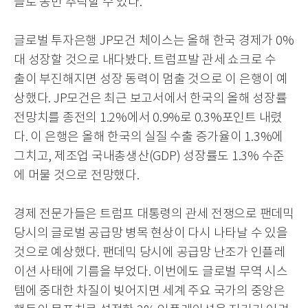
들로 동반 추락할 수 있다.
글로벌 투자은행 JP모건
체이스는
올해
한국 경제가
0%
대 성장할 것으로 내다봤다. 트럼프발 관세 쇼크로 수
출
이 부진해지면
성장 동력이
멈출 것으로 이 은행이 예
상했다.
JP모건은 최근 보고서에서 한국의 올해 성장률
전망치를 종전의 1.2%에서 0.9%로 0.3%포인트 내렸
다.
이 은행은
올해 한국의 실질 수출 증가율이 1.3%에
그치고
,
제조업 국내총생산(GDP) 성장률도 1.3% 수준
에 머물 것으로 전망했다
.
경제 전문가들은 트럼프 대통령의 관세 전쟁으로 팬데믹
당시의 글로벌 공급망 병목 현상이 다시 나타날 수 있을
것으로 예상했다. 팬데믹 당시에 공급망 난조가 인플레
이션 사태에 기름을 부었다. 이번에도 글로벌 무역 시스
템에 중대한 차질이 빚어지면 세계 주요 국가의 중앙은