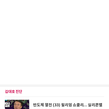
김대호 진단
반도체 열전 (33) 윌리엄 쇼클리... 실리콘밸