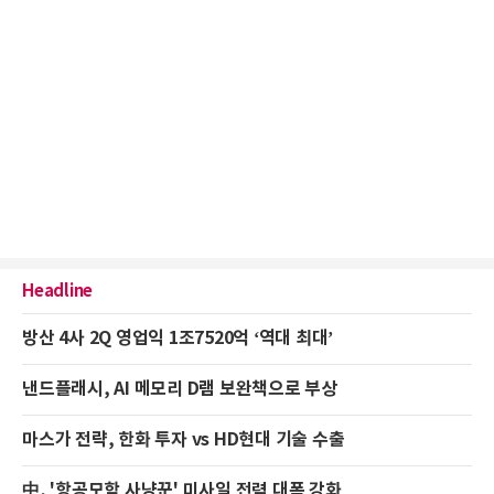
Headline
방산 4사 2Q 영업익 1조7520억 ‘역대 최대’
낸드플래시, AI 메모리 D램 보완책으로 부상
마스가 전략, 한화 투자 vs HD현대 기술 수출
中, '항공모함 사냥꾼' 미사일 전력 대폭 강화