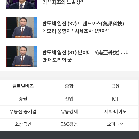
리 " 최초의 노벨상"
반도체 열전 (32) 트렌드포스(集邦科技)...
메모리 풍향계 "시세조사 1인자"
반도체 열전 (31) 난야테크(南亞科技) ...대
만 메모리의 꿈
글로벌비즈
종합
금융
증권
산업
ICT
부동산·공기업
유통경제
제약∙바이오
소상공인
ESG경영
오피니언