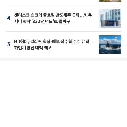
샌디스크 쇼크에 글로벌 반도체주 급락…키옥
4
시아 합작 '332단 낸드'로 돌파구
HD현대, 필리핀 함정·페루 잠수함 수주 유력…
5
하반기 방산 대박 예고