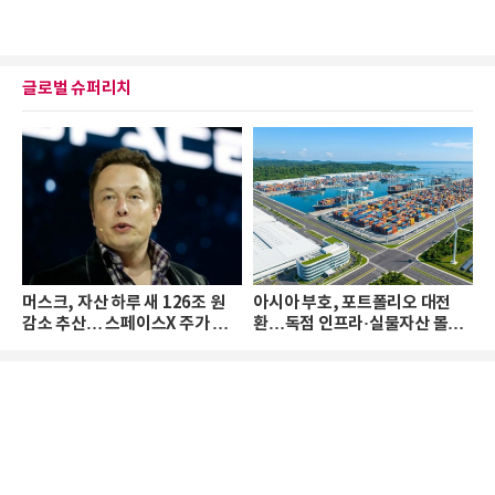
글로벌 슈퍼리치
머스크, 자산 하루 새 126조 원
아시아 부호, 포트폴리오 대전
감소 추산… 스페이스X 주가 하
환…독점 인프라·실물자산 몰린
락 때문
다