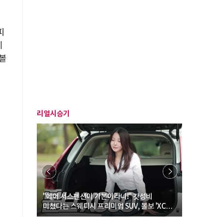
피
이
볼
리얼시승기
… “여성·
"에어 서스펜션이 기본이라니!" 갓성비
"디자인 대
미쳤다는 스웨디시 프리미엄 SUV, 볼보 'XC60
크로스오버
B5 울트라'