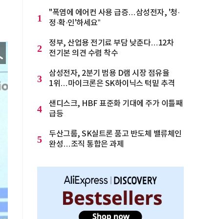
"폭염에 에어컨 사용 급증…삼성전자, '청·
1
정·확·인'하세요”
정부, 산업용 전기료 부담 낮춘다…12차
2
전기본 의견 수렴 착수
삼성전자, 2분기 범용 D램 시장 점유율
3
1위…마이크론은 SK하이닉스 턱밑 추격
샌디스크, HBF 표준화 기대에 주가 이틀째
4
급등
두산그룹, SK실트론 품고 반도체 밸류체인
5
완성…조직 통합은 과제