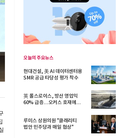
오늘의 주요뉴스
현대건설, 美 AI 데이터센터용
SMR 공급 타당성 평가 착수
英 롤스로이스, 방산 영업익
60% 급증…오커스 호재에
수주잔고 ...
구
루미스 상원의원 "클래리티
집
법안 민주당과 매일 협상"
실