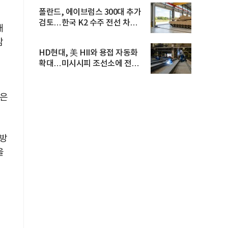
폴란드, 에이브럼스 300대 추가
검토…한국 K2 수주 전선 차질
개
우...
삼
HD현대, 美 HII와 용접 자동화
확대…미시시피 조선소에 전격
도...
L은
 방
을