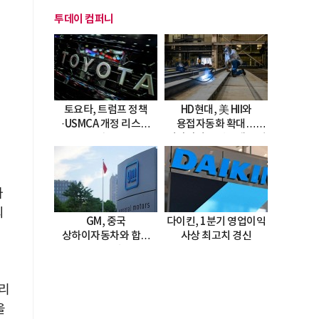
투데이 컴퍼니
토요타, 트럼프 정책
HD현대, 美 HII와
·USMCA 개정 리스크
용접자동화 확대…
직면
미시시피 조선소에 전격
도입
가
되
GM, 중국
다이킨, 1분기 영업이익
상하이자동차와 합작
사상 최고치 경신
20년 연장…
2047년까지 파트너십
지속
브리
을