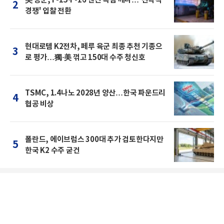
2
경쟁' 입찰 전환
현대로템 K2전차, 페루 육군 최종 추천 기종으
3
로 평가…獨·美 꺾고 150대 수주 청신호
TSMC, 1.4나노 2028년 양산…한국 파운드리
4
협공 비상
폴란드, 에이브럼스 300대 추가 검토한다지만
5
한국 K2 수주 굳건