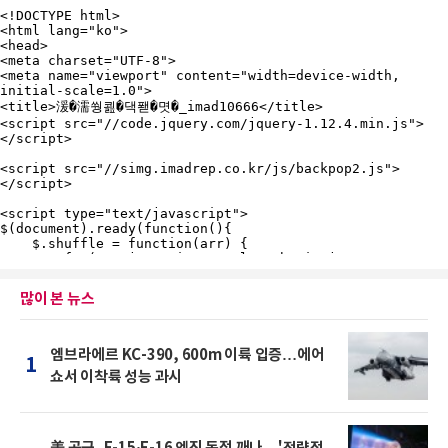
많이 본 뉴스
엠브라에르 KC-390, 600m 이륙 입증…에어
1
쇼서 이착륙 성능 과시
美 공군, F-15·F-16 엔진 독점 깨나…'전략적