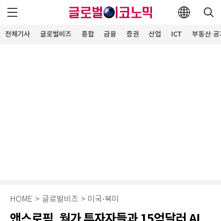
전체기사
글로벌비즈
종합
금융
증권
산업
ICT
부동산·공
HOME
>
글로벌비즈
>
미국·북미
앤스로픽, 월가 투자자들과 15억달러 AI