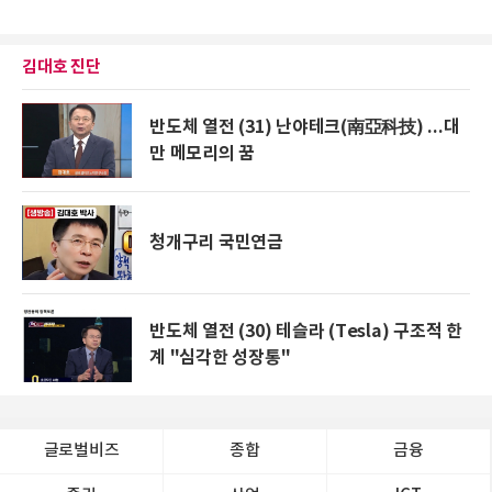
김대호 진단
반도체 열전 (31) 난야테크(南亞科技) ...대
만 메모리의 꿈
청개구리 국민연금
반도체 열전 (30) 테슬라 (Tesla) 구조적 한
계 "심각한 성장통"
글로벌비즈
종합
금융