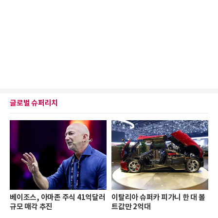
글로벌 슈퍼리치
베이조스, 아마존 주식 41억달러
이탈리아 슈퍼카 피가니 한 대 볼
규모 매각 추진
트값만 2억대