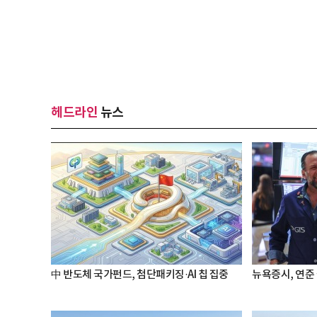
헤드라인
뉴스
中 반도체 국가펀드, 첨단패키징·AI 칩 집중
뉴욕증시, 연준 