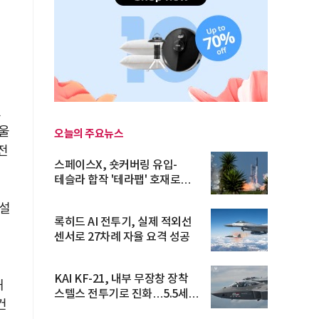
고
울
오늘의 주요뉴스
전
스페이스X, 숏커버링 유입-
테슬라 합작 '테라팹' 호재로
15.83% ...
시설
록히드 AI 전투기, 실제 적외선
센서로 27차례 자율 요격 성공
KAI KF-21, 내부 무장창 장착
해
스텔스 전투기로 진화…5.5세대
건
도...