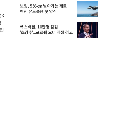
보잉, 556km 날아가는 제트
엔진 유도폭탄 첫 양산
SK
력
폭스바겐, 10만명 감원
 인
'초강수'...포르쉐 오너 직접 경고