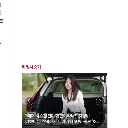
이
반
는
스
리얼시승기
… “여성·
"에어 서스펜션이 기본이라니!" 갓성비
"디자인 대
미쳤다는 스웨디시 프리미엄 SUV, 볼보 'XC60
크로스오버
B5 울트라'