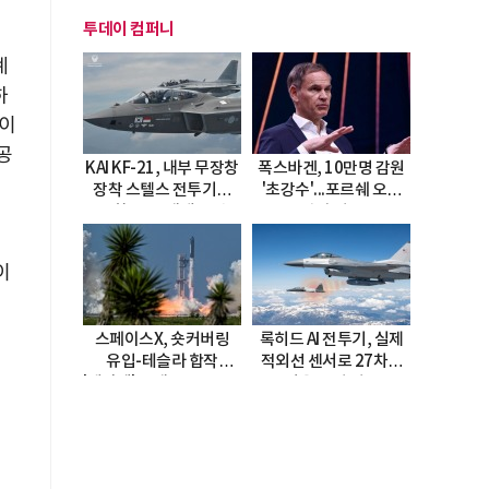
투데이 컴퍼니
계
하
하이
공
KAI KF-21, 내부 무장창
폭스바겐, 10만명 감원
장착 스텔스 전투기로
'초강수'...포르쉐 오너
진화…5.5세대 도약
직접 경고
선언
이
스페이스X, 숏커버링
록히드 AI 전투기, 실제
유입-테슬라 합작
적외선 센서로 27차례
'테라팹' 호재로 15.83%
자율 요격 성공
급등