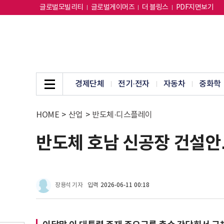
글로벌모빌리티
글로벌게이머즈
더 블링스
PDF지면보기
경제단체
전기·전자
자동차
중화학
HOME
>
산업
>
반도체·디스플레이
반도체 호남 신공장 건설
장용석 기자
입력
2026-06-11 00:18