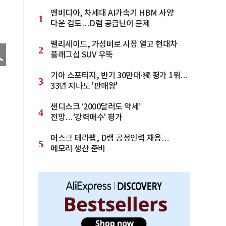
엔비디아, 차세대 AI가속기 HBM 사양
1
다운 검토…D램 공급난이 문제
팰리세이드, 가성비로 시장 열고 현대차
2
플래그십 SUV 우뚝
기아 스포티지, 반기 30만대·獨 평가 1위…
3
33년 지나도 '판매왕'
샌디스크 ‘2000달러도 약세’
4
전망…'강력매수' 평가
머스크 테라팹, D램 공정인력 채용…
5
메모리 생산 준비