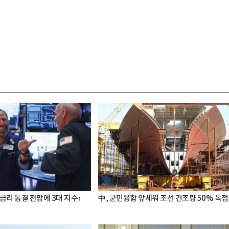
금리 동결 전망에 3대 지수↑
中, 군민융합 앞세워 조선 건조량 50% 독점