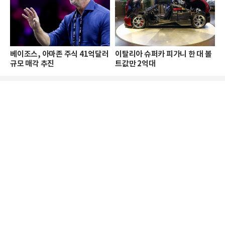
베이조스, 아마존 주식 41억달러
이탈리아 슈퍼카 피가니 한 대 볼
규모 매각 추진
트값만 2억대