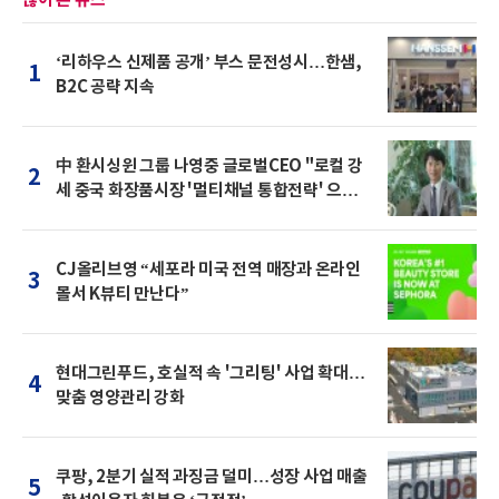
많이 본 뉴스
‘리하우스 신제품 공개’ 부스 문전성시…한샘,
1
B2C 공략 지속
中 환시싱윈 그룹 나영중 글로벌CEO "로컬 강
2
세 중국 화장품시장 '멀티채널 통합전략' 으로
돌파를"
CJ올리브영 “세포라 미국 전역 매장과 온라인
3
몰서 K뷰티 만난다”
현대그린푸드, 호실적 속 '그리팅' 사업 확대…
4
맞춤 영양관리 강화
쿠팡, 2분기 실적 과징금 덜미…성장 사업 매출
5