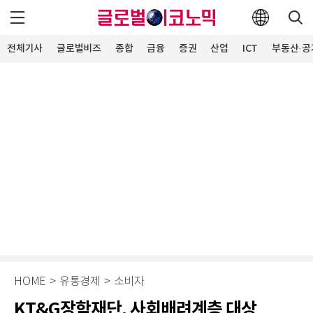
전체기사
글로벌비즈
종합
금융
증권
산업
ICT
부동산·공
HOME
>
유통경제
>
소비자
KT&G장학재단, 사회배려계층 대상