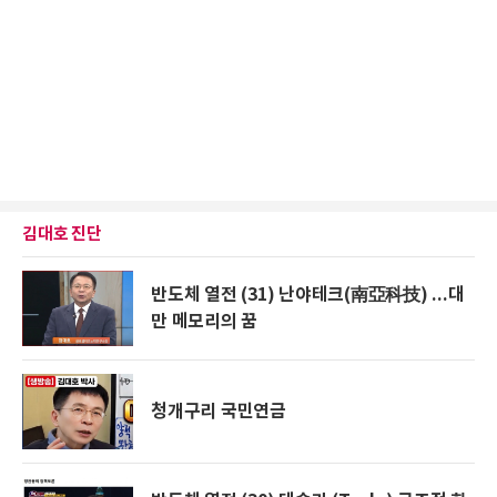
김대호 진단
반도체 열전 (31) 난야테크(南亞科技) ...대
만 메모리의 꿈
청개구리 국민연금