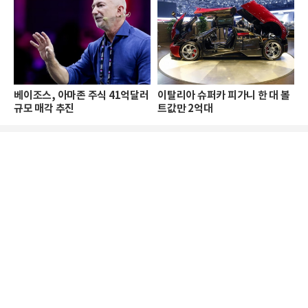
베이조스, 아마존 주식 41억달러
이탈리아 슈퍼카 피가니 한 대 볼
규모 매각 추진
트값만 2억대