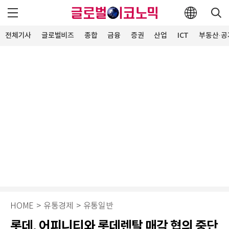
전체기사
글로벌비즈
종합
금융
증권
산업
ICT
부동산·공
HOME
>
유통경제
>
유통일반
롯데, 어피니티와 롯데렌탈 매각 협의 중단