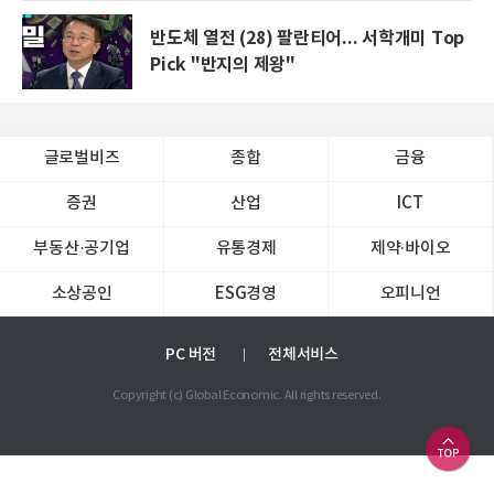
반도체 열전 (28) 팔란티어... 서학개미 Top
Pick "반지의 제왕"
글로벌비즈
종합
금융
증권
산업
ICT
부동산·공기업
유통경제
제약∙바이오
소상공인
ESG경영
오피니언
PC 버전
전체서비스
Copyright (c) Global Economic. All rights reserved.