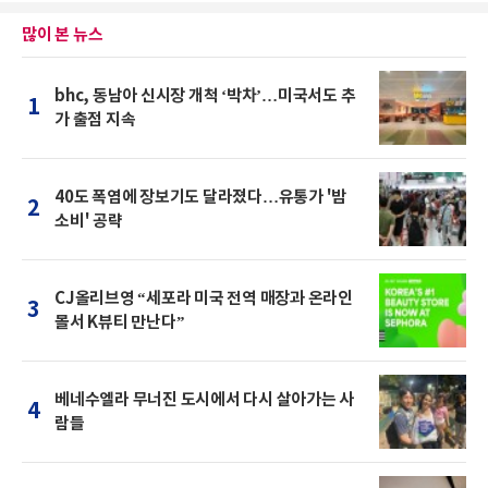
많이 본 뉴스
bhc, 동남아 신시장 개척 ‘박차’…미국서도 추
1
가 출점 지속
40도 폭염에 장보기도 달라졌다…유통가 '밤
2
소비' 공략
CJ올리브영 “세포라 미국 전역 매장과 온라인
3
몰서 K뷰티 만난다”
베네수엘라 무너진 도시에서 다시 살아가는 사
4
람들