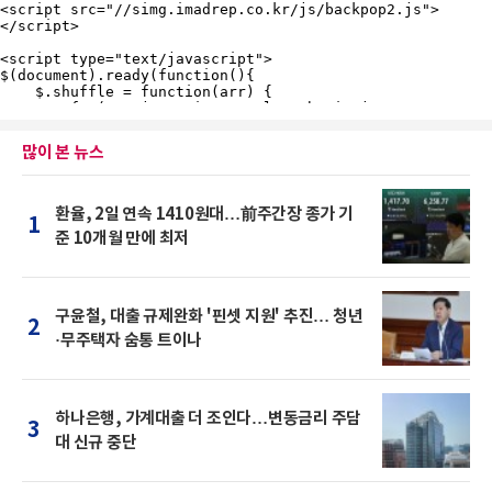
많이 본 뉴스
환율, 2일 연속 1410원대…前주간장 종가 기
1
준 10개월 만에 최저
구윤철, 대출 규제완화 '핀셋 지원' 추진… 청년
2
·무주택자 숨통 트이나
하나은행, 가계대출 더 조인다…변동금리 주담
3
대 신규 중단