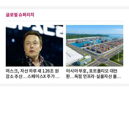
글로벌 슈퍼리치
머스크, 자산 하루 새 126조 원
아시아 부호, 포트폴리오 대전
감소 추산… 스페이스X 주가 하
환…독점 인프라·실물자산 몰린
락 때문
다