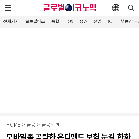
전체기사
글로벌비즈
종합
금융
증권
산업
ICT
부동산·공
HOME
>
금융
>
금융일반
모바일족 공략한 온디맨드 보험 눈길,한화