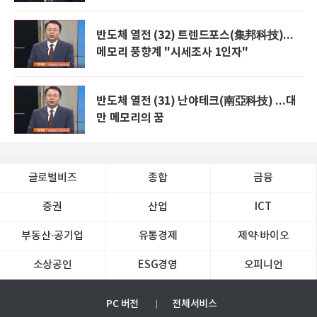
반도체 열전 (32) 트렌드포스(集邦科技)...
메모리 풍향계 "시세조사 1인자"
반도체 열전 (31) 난야테크(南亞科技) ...대
만 메모리의 꿈
글로벌비즈
종합
금융
증권
산업
ICT
부동산·공기업
유통경제
제약∙바이오
소상공인
ESG경영
오피니언
PC 버전
전체서비스