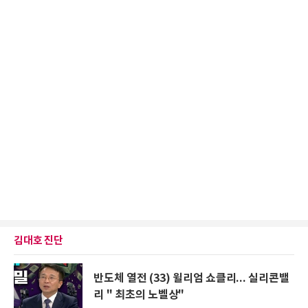
김대호 진단
반도체 열전 (33) 윌리엄 쇼클리... 실리콘밸
리 " 최초의 노벨상"