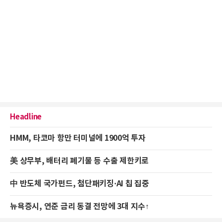
Headline
HMM, 타코마 항만 터미널에 1900억 투자
美 상무부, 배터리 폐기물 등 수출 제한키로
中 반도체 국가펀드, 첨단패키징·AI 칩 집중
뉴욕증시, 연준 금리 동결 전망에 3대 지수↑