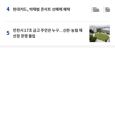
4
현대카드, 박재범 콘서트 선예매 혜택
인천시 17조 금고 주인은 누구…신한·농협 재
5
선정 경쟁 돌입