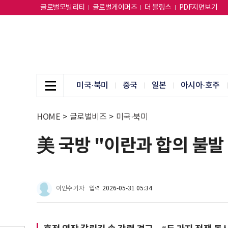
글로벌모빌리티
글로벌게이머즈
더 블링스
PDF지면보기
미국·북미
중국
일본
아시아·호주
HOME
>
글로벌비즈
>
미국·북미
美 국방 "이란과 합의 불발
이인수 기자
입력
2026-05-31 05:34