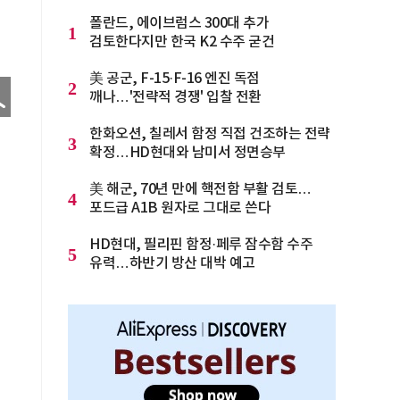
폴란드, 에이브럼스 300대 추가
1
검토한다지만 한국 K2 수주 굳건
美 공군, F-15·F-16 엔진 독점
2
깨나…'전략적 경쟁' 입찰 전환
한화오션, 칠레서 함정 직접 건조하는 전략
3
확정…HD현대와 남미서 정면승부
美 해군, 70년 만에 핵전함 부활 검토…
4
포드급 A1B 원자로 그대로 쓴다
HD현대, 필리핀 함정·페루 잠수함 수주
5
유력…하반기 방산 대박 예고