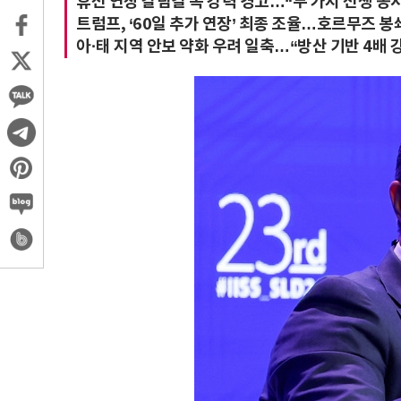
휴전 연장 갈림길 속 강력 경고…“두 가지 전쟁 동
트럼프, ‘60일 추가 연장’ 최종 조율…호르무즈 봉
아·태 지역 안보 약화 우려 일축…“방산 기반 4배 