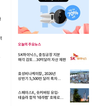
다
력
오늘의 주요뉴스
SK하이닉스, 충칭공장 지분
든
매각 검토…30억달러 자산 재편
효성비나케미칼, 2026년
상반기 5,500만 달러 흑자
전환… 4대 체...
스페이스X, 숏커버링 유입-
테슬라 합작 '테라팹' 호재로
15.83% ...