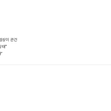
 협상이 관건
상태"
”