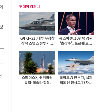
획에
투데이 컴퍼니
 보
KAI KF-21, 내부 무장창
폭스바겐, 10만명 감원
장착 스텔스 전투기로
'초강수'...포르쉐 오너
진화…5.5세대 도약
직접 경고
선언
전
스페이스X, 숏커버링
록히드 AI 전투기, 실제
유입-테슬라 합작
적외선 센서로 27차례
'테라팹' 호재로 15.83%
자율 요격 성공
급등