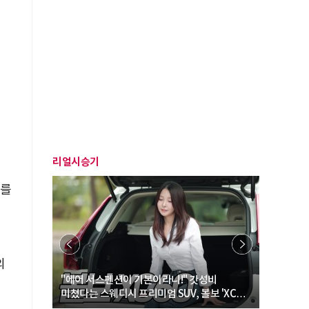
리얼시승기
자를
의
… “여성·
"에어 서스펜션이 기본이라니!" 갓성비
"디자인 대
미쳤다는 스웨디시 프리미엄 SUV, 볼보 'XC60
크로스오버
B5 울트라'