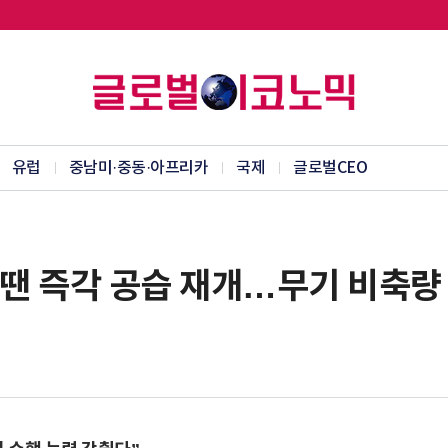
유럽
중남미·중동·아프리카
국제
글로벌CEO
 땐 즉각 공습 재개…무기 비축량