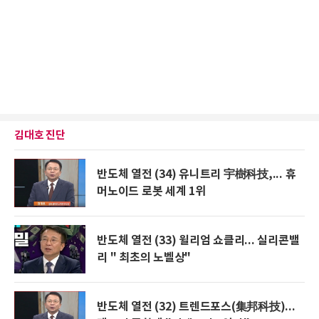
김대호 진단
반도체 열전 (34) 유니트리 宇樹科技,... 휴
머노이드 로봇 세계 1위
반도체 열전 (33) 윌리엄 쇼클리... 실리콘밸
리 " 최초의 노벨상"
반도체 열전 (32) 트렌드포스(集邦科技)...