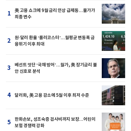
美 고용 쇼크에 9월 금리 인상 급제동…물가가
1
최종 변수
원·달러 환율 ‘롤러코스터’…월평균 변동폭 금
2
융위기 이후 최대
베선트 잇단 ‘국채 방어’…월가, 美 장기금리 불
3
안 신호로 분석
4
달러화, 美 고용 감소에 5월 이후 최저 수준
한화손보, 성조숙증 검사비까지 보장…어린이
5
보험 경쟁력 강화