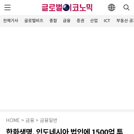
전체기사
글로벌비즈
종합
금융
증권
산업
ICT
부동산·공
HOME
>
금융
>
금융일반
한화생명, 인도네시아 법인에 1500억 투