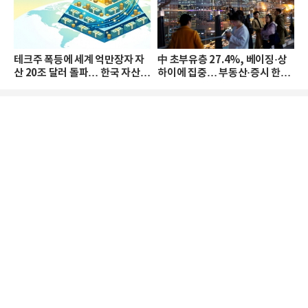
테크주 폭등에 세계 억만장자 자
中 초부유층 27.4%, 베이징·상
산 20조 달러 돌파… 한국 자산
하이에 집중… 부동산·증시 한파
격차 확대
로 자산은 소폭 감소