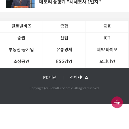
메모리 풍향계 "시세조사 1인자"
글로벌비즈
종합
금융
증권
산업
ICT
부동산·공기업
유통경제
제약∙바이오
소상공인
ESG경영
오피니언
PC 버전
전체서비스
Copyright (c) Global Economic. All rights reserved.