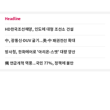
Headline
HD한국조선해양, 인도에 대형 조선소 건설
中, 광통신·DUV 굴기...美·中 패권전선 확대
방사청, 한화에어로 '아리온-스멧' 대량 양산
獨 연금개혁 역풍...국민 77%, 정책에 불만