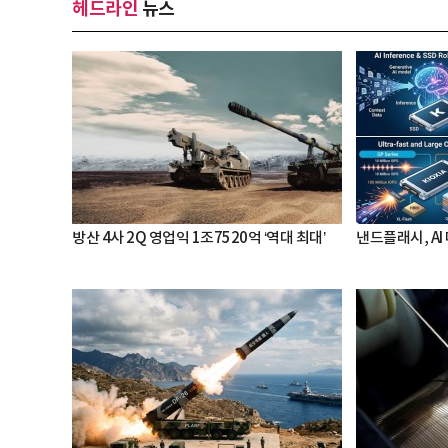
헤드라인
뉴스
방산 4사 2Q 영업익 1조7520억 ‘역대 최대’
낸드플래시, AI