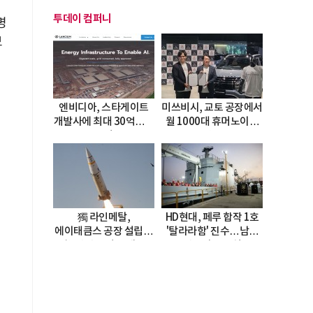
투데이 컴퍼니
명
보
엔비디아, 스타게이트
미쓰비시, 교토 공장에서
개발사에 최대 30억달러
월 1000대 휴머노이드
투자
양산
獨 라인메탈,
HD현대, 페루 합작 1호
에이태큼스 공장 설립…
'탈라라함' 진수…남미
美 탄약고 기갈 해소
방산거점 결실
한계