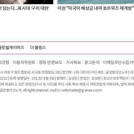
 담는다...AI 시대 ‘구리 대란’
이란 "미국이 배상금 내야 호르무즈 재개방"
글로벌게이머즈
더 블링스
리강령
이용자위원회
정정∙반론보도
기사제보
광고문의
이메일무단수집거
시 마포구 월드컵로62 서교동 한림빌딩 2층 | 법인명 : (주)그린미디어 | 제호 : 글로벌이코노믹 | 대표전
2232 | 등록·발행일자 : 2012년 8월 9일 | 발행인 : 김성원 | 편집인 : 김성원 | 청소년보호책임자 : 
 제공되는 모든 콘텐츠(기사 및 사진)를 무단 사용·복사·배포시 저작권법에 저촉되며, 법적 제재
글로벌이코노믹. All rights reserved. mail to
webmaster@g-enews.com