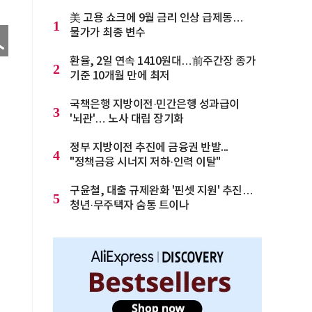
美 고용 쇼크에 9월 금리 인상 급제동…
1
물가가 최종 변수
환율, 2일 연속 1410원대…前주간장 종가
2
기준 10개월 만에 최저
국책은행 지방이전·민간은행 성과급이
3
'뇌관'… 노사 대립 장기화
정부 지방이전 추진에 금융권 반발...
4
"정책금융 시너지 저하·인력 이탈"
구윤철, 대출 규제완화 '핀셋 지원' 추진…
5
청년·무주택자 숨통 트이나