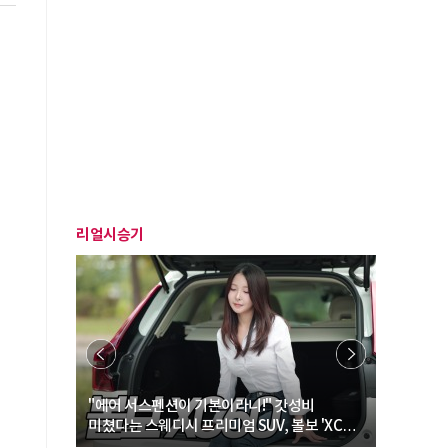
리얼시승기
… “여성·
"에어 서스펜션이 기본이라니!" 갓성비
"디자인 대
미쳤다는 스웨디시 프리미엄 SUV, 볼보 'XC60
크로스오버
B5 울트라'