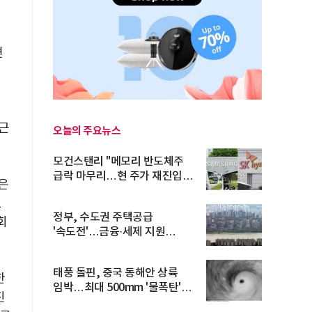
변
심근
오늘의 주요뉴스
모건스탠리 "메모리 반도체주
급락 마무리…현 주가 재진입
은
기회...
1
정부, 수도권 주택공급
회
'속도전'…금융·세제 지원
총동원
태풍 돌핀, 중국 동해안 상륙
한
임박…최대 500mm '물폭탄'
진
예고