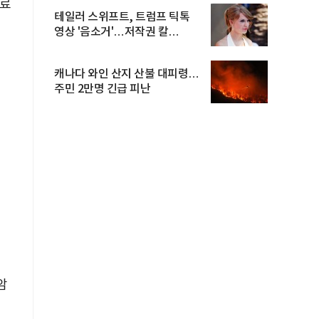
험료
테일러 스위프트, 트럼프 틱톡
영상 '음소거'…저작권 칼
빼들었...
캐나다 와인 산지 산불 대피령…
주민 2만명 긴급 피난
암