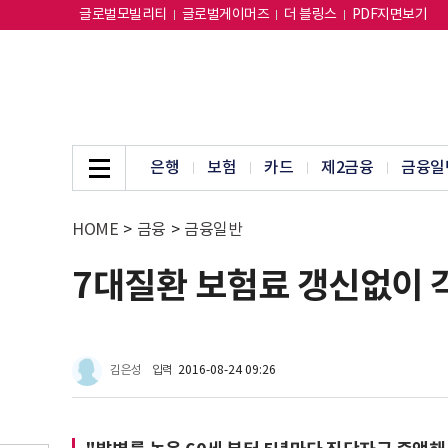
글로벌모빌리티
글로벌게이머즈
더 블링스
PDF지면보기
은행
보험
카드
제2금융
금융일
HOME
>
금융
>
금융일반
7대질환 보험료 갱신없이
김은성
입력
2016-08-24 09:26