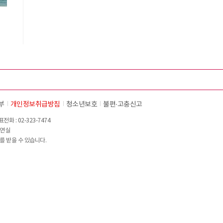
부
개인정보취급방침
청소년보호
불편∙고충신고
화 : 02-323-7474
이연실
를 받을 수 있습니다.