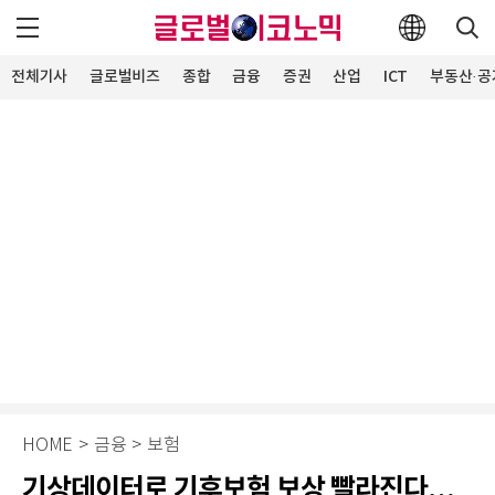
전체기사
글로벌비즈
종합
금융
증권
산업
ICT
부동산·공
HOME
>
금융
>
보험
기상데이터로 기후보험 보상 빨라진다…