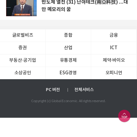
반도체 열전 (31) 난야테크(南亞科技) ...대
만 메모리의 꿈
글로벌비즈
종합
금융
증권
산업
ICT
부동산·공기업
유통경제
제약∙바이오
소상공인
ESG경영
오피니언
PC 버전
전체서비스
Copyright (c) Global Economic. All rights reserved.