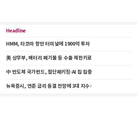
Headline
HMM, 타코마 항만 터미널에 1900억 투자
美 상무부, 배터리 폐기물 등 수출 제한키로
中 반도체 국가펀드, 첨단패키징·AI 칩 집중
뉴욕증시, 연준 금리 동결 전망에 3대 지수↑