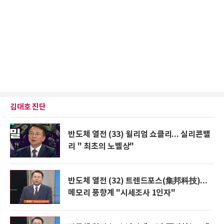
김대호 진단
반도체 열전 (33) 윌리엄 쇼클리... 실리콘밸
리 " 최초의 노벨상"
반도체 열전 (32) 트렌드포스(集邦科技)...
메모리 풍향계 "시세조사 1인자"