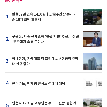
많이 본 뉴스
환율, 2일 연속 1410원대…前주간장 종가 기
1
준 10개월 만에 최저
구윤철, 대출 규제완화 '핀셋 지원' 추진… 청년
2
·무주택자 숨통 트이나
하나은행, 가계대출 더 조인다…변동금리 주담
3
대 신규 중단
4
현대카드, 박재범 콘서트 선예매 혜택
인천시 17조 금고 주인은 누구…신한·농협 재
5